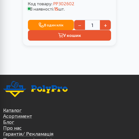
Код товару:
PP302602
В наявності:
15
шт.
−
+
В один клік
У кошик
Каталог
Асортимент
Блог
Про нас
Гарантія/ Рекламація