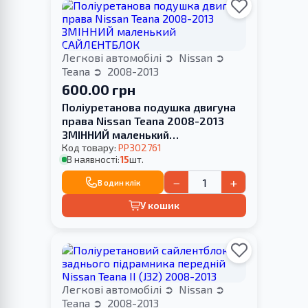
Легкові автомобілі
Nissan
Teana
2008-2013
600.00 грн
Поліуретанова подушка двигуна
права Nissan Teana 2008-2013
ЗМІННИЙ маленький
САЙЛЕНТБЛОК
Код товару:
PP302761
В наявності:
15
шт.
−
+
В один клік
У кошик
Легкові автомобілі
Nissan
Teana
2008-2013