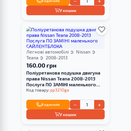
−
+
В один клік
У кошик
Легкові автомобілі
Nissan
Teana
2008-2013
160.00 грн
Поліуретанова подушка двигуна
права Nissan Teana 2008-2013
Послуга ПО ЗАМІНІ маленького
САЙЛЕНТБЛОКА
Код товару:
pp3210ga
−
+
В один клік
У кошик