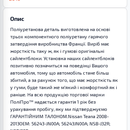
Опис
Поліуретанова деталь виготовлена на основі
трьох компонентного поліуретану гарячого
затвердіння виробництва Франції. Виріб має
жорсткість таку ж, як і гумові оригінальні
сайлентблоки. Установка наших сайлентблоків
позитивно позначиться на поведінці Вашого
автомобіля, тому що автомобіль стане більш
збитий, а за рахунок того, що має жорсткість як
у гуми, буде такий же м'який і комфортний як і
раніше. На всю продукцію торгової марки
ПоліПро™ надається гарантія 1 рік без
урахування пробігу, яку ми підтверджуємо
ГАРАНТІЙНИМ ТАЛОНОМ.Nissan Teana 2008-
2013OEM: 56243-JN00A; 56243JN00A; NSB-J32R;