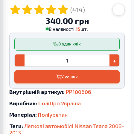
(414)
340.00 грн
В наявності:
15
шт.
В один клік
−
+
У кошик
Внутрішній артикул:
PP100606
Виробник:
ПоліПро Україна
Матеріал:
Поліуретан
Теги:
Легкові автомобілі
Nissan
Teana
2008-
2013