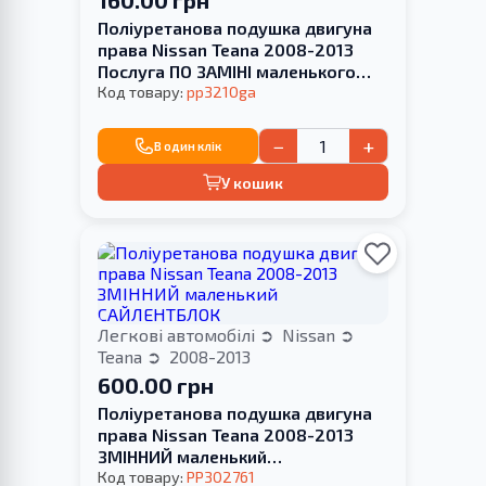
Поліуретанова подушка двигуна
права Nissan Teana 2008-2013
Послуга ПО ЗАМІНІ маленького
САЙЛЕНТБЛОКА
Код товару:
pp3210ga
−
+
В один клік
У кошик
Легкові автомобілі
Nissan
Teana
2008-2013
600.00 грн
Поліуретанова подушка двигуна
права Nissan Teana 2008-2013
ЗМІННИЙ маленький
САЙЛЕНТБЛОК
Код товару:
PP302761