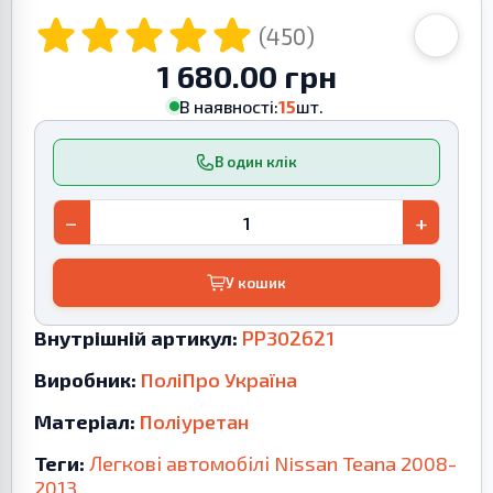
(450)
1 680.00 грн
В наявності:
15
шт.
В один клік
−
+
У кошик
Внутрішній артикул:
PP302621
Виробник:
ПоліПро Україна
Матеріал:
Поліуретан
Теги:
Легкові автомобілі
Nissan
Teana
2008-
2013