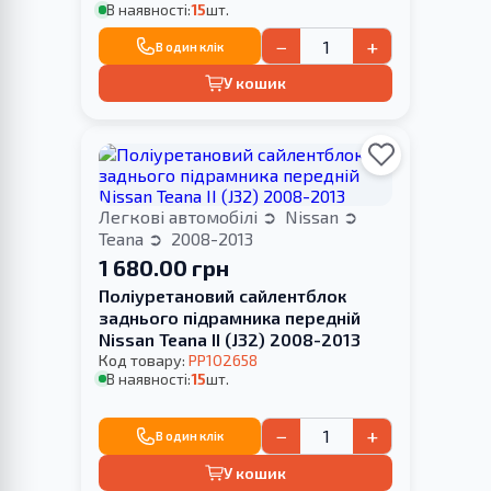
В наявності:
15
шт.
−
+
В один клік
У кошик
Легкові автомобілі
Nissan
Teana
2008-2013
1 680.00 грн
Поліуретановий cайлентблок
заднього підрамника передній
Nissan Teana II (J32) 2008-2013
Код товару:
PP102658
В наявності:
15
шт.
−
+
В один клік
У кошик