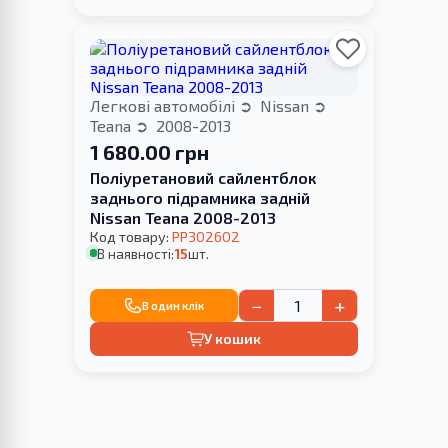
Легкові автомобілі
Nissan
Teana
2008-2013
1 680.00 грн
Поліуретановий cайлентблок
заднього підрамника задній
Nissan Teana 2008-2013
Код товару:
PP302602
В наявності:
15
шт.
−
+
В один клік
У кошик