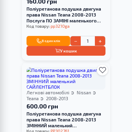
160.00 грн
Поліуретанова подушка двигуна
права Nissan Teana 2008-2013
Послуга ПО ЗАМІНІ маленького
САЙЛЕНТБЛОКА
Код товару:
pp3210ga
−
+
В один клік
У кошик
Легкові автомобілі
Nissan
Teana
2008-2013
600.00 грн
Поліуретанова подушка двигуна
права Nissan Teana 2008-2013
ЗМІННИЙ маленький
САЙЛЕНТБЛОК
Код товару:
PP302761