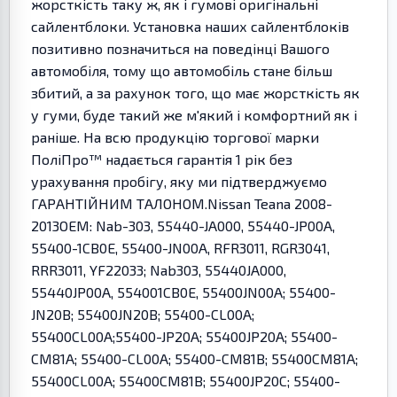
жорсткість таку ж, як і гумові оригінальні
сайлентблоки. Установка наших сайлентблоків
позитивно позначиться на поведінці Вашого
автомобіля, тому що автомобіль стане більш
збитий, а за рахунок того, що має жорсткість як
у гуми, буде такий же м'який і комфортний як і
раніше. На всю продукцію торгової марки
ПоліПро™ надається гарантія 1 рік без
урахування пробігу, яку ми підтверджуємо
ГАРАНТІЙНИМ ТАЛОНОМ.Nissan Teana 2008-
2013OEM: Nab-303, 55440-JA000, 55440-JP00A,
55400-1CB0E, 55400-JN00A, RFR3011, RGR3041,
RRR3011, YF22033; Nab303, 55440JA000,
55440JP00A, 554001CB0E, 55400JN00A; 55400-
JN20B; 55400JN20B; 55400-CL00A;
55400CL00A;55400-JP20A; 55400JP20A; 55400-
CM81A; 55400-CL00A; 55400-CM81B; 55400CM81A;
55400CL00A; 55400CM81B; 55400JP20C; 55400-