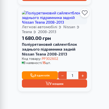
Легкові автомобілі
Nissan
Teana
2008-2013
1 680.00 грн
Поліуретановий cайлентблок
заднього підрамника задній
Nissan Teana 2008-2013
Код товару:
PP302602
В наявності:
15
шт.
−
+
В один клік
У кошик