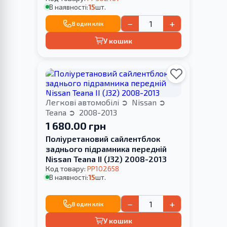
В наявності:
15
шт.
−
+
В один клік
У кошик
Легкові автомобілі
Nissan
Teana
2008-2013
1 680.00 грн
Поліуретановий cайлентблок
заднього підрамника передній
Nissan Teana II (J32) 2008-2013
Код товару:
PP102658
В наявності:
15
шт.
−
+
В один клік
У кошик