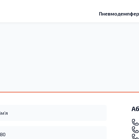
Пневмодемпфе
Аб