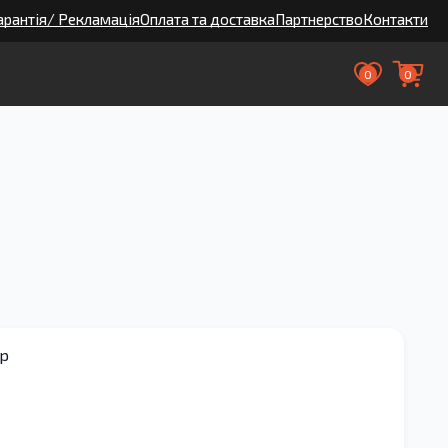
арантія/ Рекламація
Оплата та доставка
Партнерство
Контакти
0
0