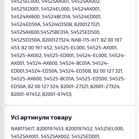
54525EL000, 54525AX001, 54525AX002,
54525ED001, 54524EL000, 54524AX001,
54524AX600, 54524BC01A, 54524ED001,
54524ED50A, 54524ED50B, 8200127321,
54525AX600,54525BC01A, 54525ED500,
54525ED50A, 8200127324; NAB-115-KIT, 82 00 197
453, 82 00 197 452, 54525-EL000, 54525-AX001,
54525-AX002, 54525-ED001, 54524-EL000, 54524-
AX001, 54524-AX600, 54524-BC01A, 54524-
ED001,54524-ED50A, 54524-ED50B, 82 00 127 321,
54525-AX600, 54525-BC01A, 54525-ED500, 54525-
ED50A, 82 00 127 324; 82001-27321; 82001-27324;
82001-97452; 82001-97453;
Усі артикули товару
NAB115KIT, 8200197453, 8200197452, 54525EL000,
54525AX001, 54525AX002, 54525ED001,