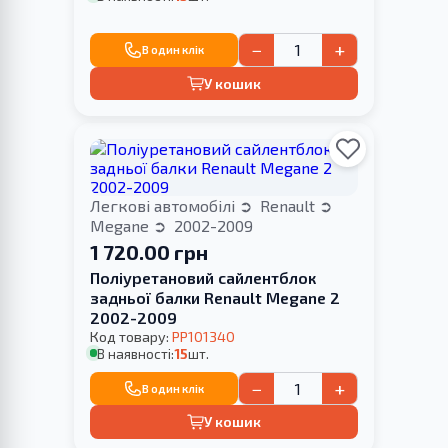
−
+
В один клік
У кошик
Легкові автомобілі
Renault
Megane
2002-2009
1 720.00 грн
Поліуретановий сайлентблок
задньої балки Renault Megane 2
2002-2009
Код товару:
PP101340
В наявності:
15
шт.
−
+
В один клік
У кошик