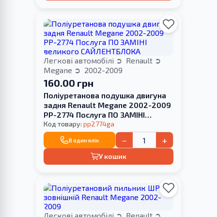
Легкові автомобілі
Renault
Megane
2002-2009
160.00 грн
Поліуретанова подушка двигуна
задня Renault Megane 2002-2009
PP-2774 Послуга ПО ЗАМІНІ
великого САЙЛЕНТБЛОКА
Код товару:
pp2774ga
−
+
В один клік
У кошик
Легкові автомобілі
Renault