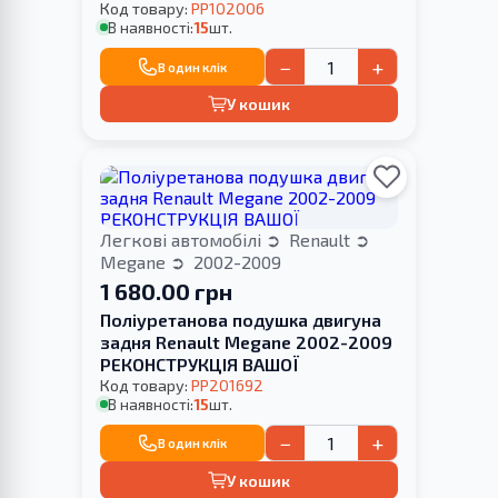
Код товару:
PP102006
В наявності:
15
шт.
−
+
В один клік
У кошик
Легкові автомобілі
Renault
Megane
2002-2009
1 680.00 грн
Поліуретанова подушка двигуна
задня Renault Megane 2002-2009
РЕКОНСТРУКЦІЯ ВАШОЇ
Код товару:
PP201692
В наявності:
15
шт.
−
+
В один клік
У кошик