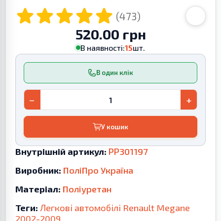
(473)
520.00 грн
В наявності:
15
шт.
В один клік
−
+
У кошик
Внутрішній артикул:
PP301197
Виробник:
ПоліПро Україна
Матеріал:
Поліуретан
Теги:
Легкові автомобілі
Renault
Megane
2002-2009