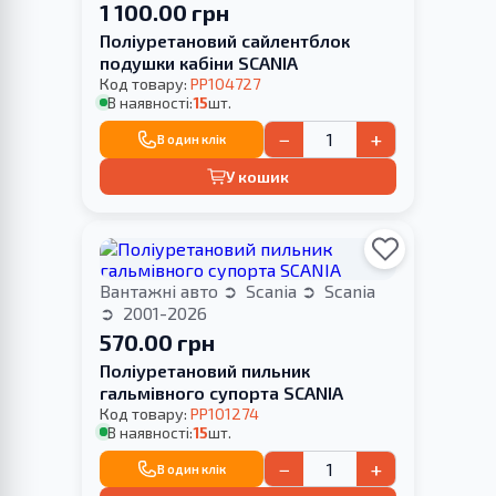
1 100.00 грн
Поліуретановий сайлентблок
подушки кабіни SCANIA
Код товару:
PP104727
В наявності:
15
шт.
−
+
В один клік
У кошик
Вантажні авто
Scania
Scania
2001-2026
570.00 грн
Поліуретановий пильник
гальмівного супорта SCANIA
Код товару:
PP101274
В наявності:
15
шт.
−
+
В один клік