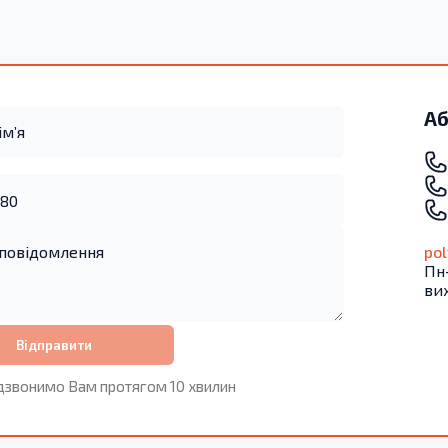
Аб
po
Пн-
ви
Відправити
дзвонимо Вам протягом 10 хвилин