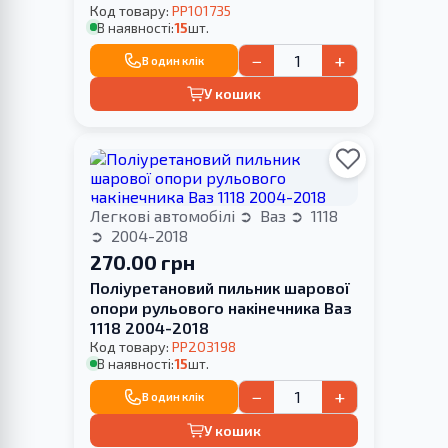
Код товару:
PP101735
В наявності:
15
шт.
−
+
В один клік
У кошик
Легкові автомобілі
Ваз
1118
2004-2018
270.00 грн
Поліуретановий пильник шарової
опори рульового накінечника Ваз
1118 2004-2018
Код товару:
PP203198
В наявності:
15
шт.
−
+
В один клік
У кошик