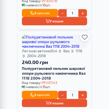
Код товару:
PP301078
В наявності:
15
шт.
−
+
В один клік
У кошик
Легкові автомобілі
Ваз
1118
2004-2018
240.00 грн
Поліуретановий пильник шарової
опори рульового накінечника Ваз
1118 2004-2018
Код товару:
PP201143
В наявності:
15
шт.
−
+
В один клік
У кошик