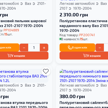
автомобілі
Ваз
2101-
Легкові автомобілі
Ваз
970-2004
2107
1970-2004
 грн
2 310.00 грн
тановий пильник шарової
Поліуретанова еластична
аз 2101-2107 1970-2004
карданного валу Ваз 210
у:
PP104889
1970-2004
ті:
15
шт.
Код товару:
PP200741
В наявності:
15
шт.
−
+
−
один клік
В один клік
У кошик
У кошик
автомобілі
Ваз
2101-
Легкові автомобілі
Ваз
970-2004
2107
1970-2004
 грн
380.00 грн
танова втулка переднього
Поліуретановий сайлентб
атора ВАЗ 2101 1970-2004
переднього нижнього ва