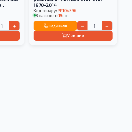
а
1970-2014
Код товару:
PP104596
В наявності:
15
шт.
+
−
+
В один клік
У кошик