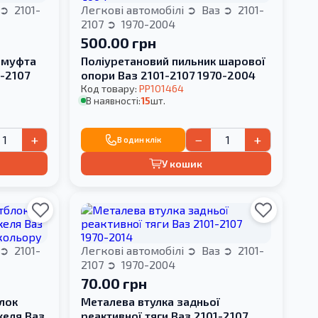
2101-
Легкові автомобілі
Ваз
2101-
2107
1970-2004
500.00 грн
 муфта
Поліуретановий пильник шарової
1-2107
опори Ваз 2101-2107 1970-2004
Код товару:
PP101464
В наявності:
15
шт.
+
−
+
В один клік
У кошик
2101-
Легкові автомобілі
Ваз
2101-
2107
1970-2004
70.00 грн
лок
Металева втулка задньої
желя Ваз
реактивної тяги Ваз 2101-2107