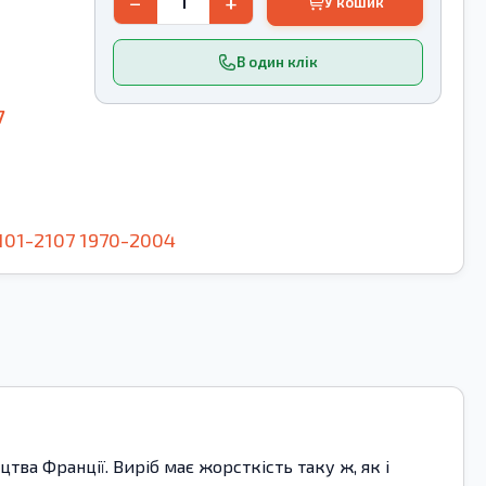
−
+
У кошик
В один клік
7
101-2107
1970-2004
ва Франції. Виріб має жорсткість таку ж, як і