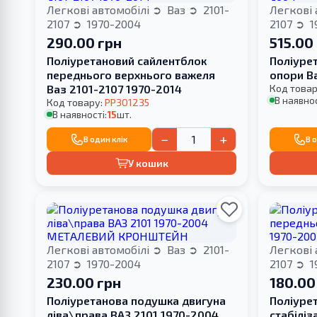
Легкові автомобілі
Ваз
2101-
Легкові 
2107
1970-2004
2107
1
290.00 грн
515.00
Поліуретановий сайлентблок
Поліуре
переднього верхнього важеля
опори В
Ваз 2101-2107 1970-2014
Код товар
В наявнос
Код товару:
PP301235
В наявності:
15
шт.
−
+
В один клік
В 
У кошик
Легкові автомобілі
Ваз
2101-
Легкові 
2107
1970-2004
2107
1
230.00 грн
180.00
Поліуретанова подушка двигуна
Поліуре
ліва\права ВАЗ 2101 1970-2004
стабіліз