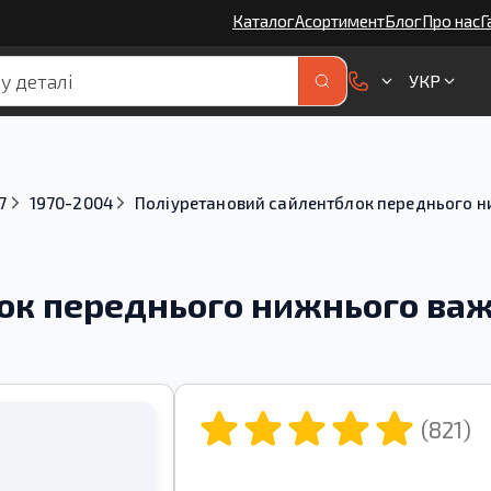
Каталог
Асортимент
Блог
Про нас
Г
УКР
7
1970-2004
Поліуретановий сайлентблок переднього ни
к переднього нижнього важе
(821)