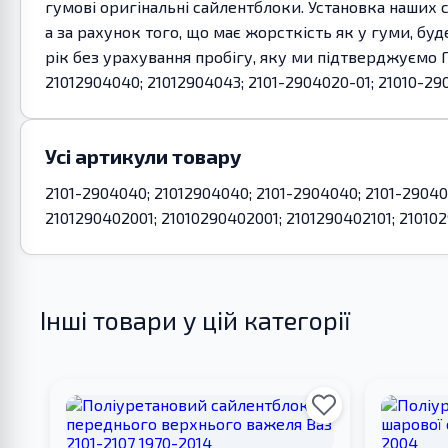
гумові оригінальні сайлентблоки. Установка наших 
а за рахунок того, що має жорсткість як у гуми, бу
рік без урахування пробігу, яку ми підтверджуємо 
21012904040; 21012904043; 2101-2904020-01; 21010-290
Усі артикули товару
2101-2904040; 21012904040; 2101-2904040; 2101-290404
2101290402001; 21010290402001; 2101290402101; 210102
Інші товари у цій категорії