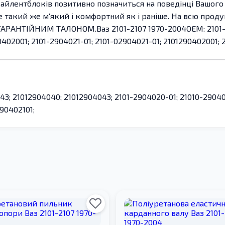
сайлентблоків позитивно позначиться на поведінці Вашого 
де такий же м'який і комфортний як і раніше. На всю прод
ГАРАНТІЙНИМ ТАЛОНОМ.Ваз 2101-2107 1970-2004OEM: 2101-2
402001; 2101-2904021-01; 2101-02904021-01; 2101290402001; 
3; 21012904040; 21012904043; 2101-2904020-01; 21010-290402
90402101;