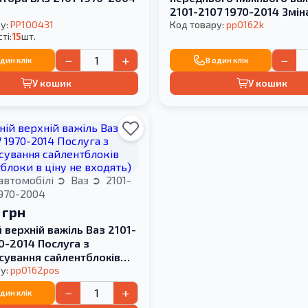
2101-2107 1970-2014 Змін
у:
PP100431
кольору
Код товару:
pp0162k
ті:
15
шт.
−
+
−
один клік
В один клік
У кошик
У кошик
автомобілі
Ваз
2101-
970-2004
 грн
 верхній важіль Ваз 2101-
0-2014 Послуга з
сування сайлентблоків
блоки в ціну не входять)
у:
pp0162pos
−
+
один клік