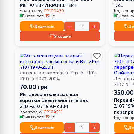
МЕТАЛЕВИЙ КРОНШТЕЙН
1.2L
Код товару:
PP100430
Код товар
В наявності:
15
шт.
В наявнос
−
+
В один клік
В 
У кошик
Легкові автомобілі
Ваз
2101-
Легкові 
2107
1970-2004
2107
1
70.00 грн
350.00
Металева втулка задньої
Передній
короткої реактивної тяги Ваз
2107 197
2101-2107 1970-2004
перепре
Код товару:
PP104591
В наявності:
15
шт.
(Сайлент
Код товар
−
+
В один клік
В 