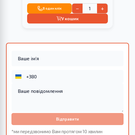
−
+
В один клік
У кошик
Відправити
*ми передзвонимо Вам протягом 10 хвилин