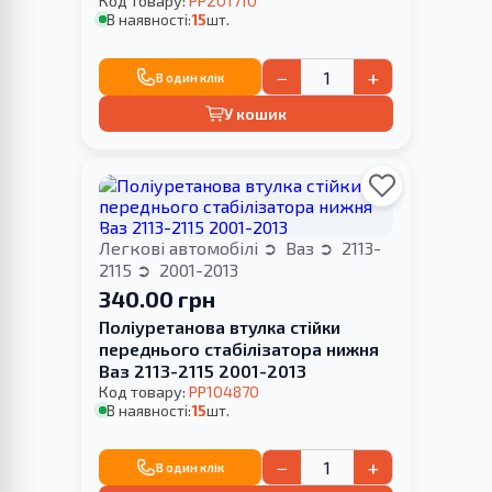
Код товару:
PP201710
В наявності:
15
шт.
−
+
В один клік
У кошик
Легкові автомобілі
Ваз
2113-
2115
2001-2013
340.00 грн
Поліуретанова втулка стійки
переднього стабілізатора нижня
Ваз 2113-2115 2001-2013
Код товару:
PP104870
В наявності:
15
шт.
−
+
В один клік