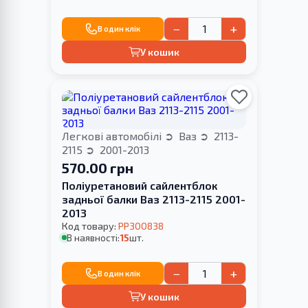
−
+
В один клік
У кошик
Легкові автомобілі
Ваз
2113-
2115
2001-2013
570.00 грн
Поліуретановий сайлентблок
задньої балки Ваз 2113-2115 2001-
2013
Код товару:
PP300838
В наявності:
15
шт.
−
+
В один клік
У кошик