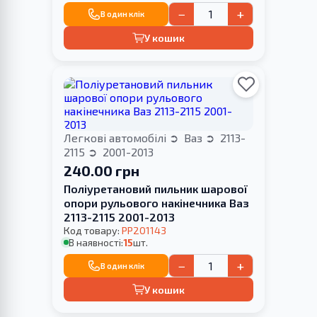
−
+
В один клік
У кошик
Легкові автомобілі
Ваз
2113-
2115
2001-2013
240.00 грн
Поліуретановий пильник шарової
опори рульового накінечника Ваз
2113-2115 2001-2013
Код товару:
PP201143
В наявності:
15
шт.
−
+
В один клік
У кошик