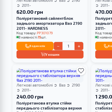
Легкові автомобілі
Ваз
2190
Легкові 
2011-
2011-
620.00 грн
470.00
Поліуретановий сайлентблок
Поліуре
заднього амортизатора Ваз 2190
задньог
2011- HARDNESS
2011-
Код товару:
PP301079
Код товар
В наявності:
15
шт.
В наявнос
−
+
В один клік
В 
У кошик
Легкові автомобілі
Ваз
2190
Легкові 
2011-
2011-
240.00 грн
1 290.
Поліуретанова втулка стійки
Поліуре
переднього стабілізатора верхня
стабіліз