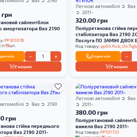
автомобілі
Ваз
2190
Легкові автомобілі
Ваз
2011-
 грн
320.00 грн
тановий сайлентблок
Поліуретанова стійка пе
о амортизатора Ваз 2190
стабілізатора Ваз 2190 2
Послуга ПО ЗАМІНІ ДВОХ 
у:
PP301078
ті:
15
шт.
Код товару:
pp0474cb_0475g
−
+
−
один клік
В один клік
У кошик
У кошик
Легкові автомобілі
Ваз
автомобілі
Ваз
2190
2011-
380.00 грн
00 грн
Поліуретановий сайлентб
танова стійка переднього
важеля Ваз 2190 2011-
атора Ваз 2190 2011-
Код товару:
PP101733