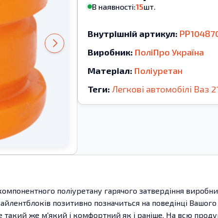
В наявності:
15
шт.
Внутрішній артикул:
PP10487
Виробник:
ПоліПро Україна
Матеріал:
Поліуретан
Теги:
Легкові автомобілі
Ваз
2
компонентного поліуретану гарячого затвердіння виробницт
сайлентблоків позитивно позначиться на поведінці Вашого 
де такий же м'який і комфортний як і раніше. На всю прод