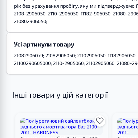
рік без урахування пробігу, яку ми підтверджуємо 
2108-2906050; 2110-2906050; 11182-906050; 21080-290
210802906050;
Усі артикули товару
21082906079; 21082906050; 21102906050; 11182906050;
21100290605000; 2110-2905060; 21102905060; 21080-29
Інші товари у цій категорії