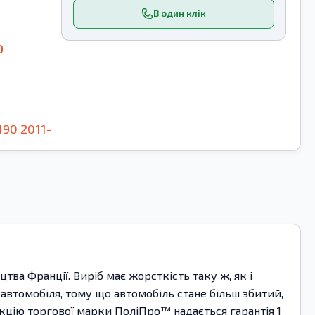
В один клік
0
190
2011-
ва Франції. Виріб має жорсткість таку ж, як і
автомобіля, тому що автомобіль стане більш збитий,
укцію торгової марки ПоліПро™ надається гарантія 1