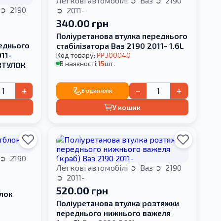
Легкові автомобілі
Ваз
2190
2190
2011-
340.00 грн
Поліуретанова втулка переднього
реднього
стабілізатора Ваз 2190 2011- 1.6L
011-
Код товару:
PP300040
В наявності:
15
шт.
ВТУЛОК
b
+
−
+
В один клік
У кошик
2190
Легкові автомобілі
Ваз
2190
2011-
520.00 грн
лок
Поліуретанова втулка розтяжки
переднього нижнього важеля