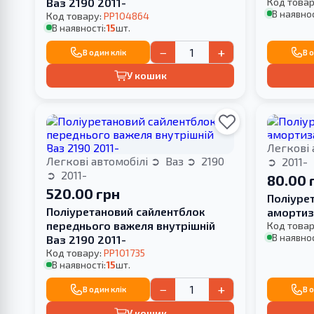
Ваз 2190 2011-
Код товар
В наявнос
Код товару:
PP104864
В наявності:
15
шт.
−
+
В один клік
В 
У кошик
Легкові 
Легкові автомобілі
Ваз
2190
2011-
2011-
80.00 
520.00 грн
Поліуре
Поліуретановий сайлентблок
амортиз
переднього важеля внутрішній
Код товар
В наявнос
Ваз 2190 2011-
Код товару:
PP101735
В наявності:
15
шт.
−
+
В один клік
В 
У кошик