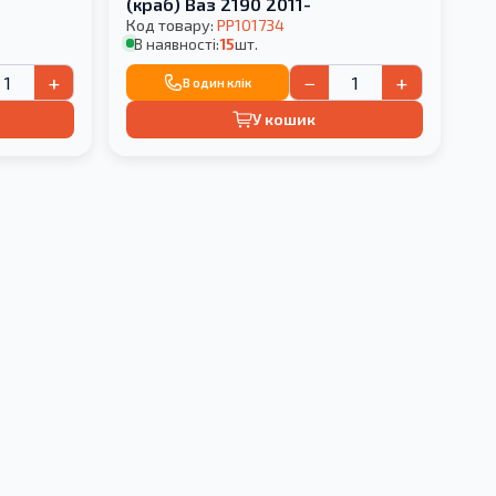
(краб) Ваз 2190 2011-
Код товару:
PP101734
В наявності:
15
шт.
+
−
+
В один клік
У кошик