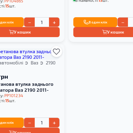
В наявності:
15
шт.
у:
PP104865
ті:
15
шт.
−
+
−
один клік
В один клік
У кошик
У кошик
автомобілі
Ваз
2190
грн
танова втулка заднього
атора Ваз 2190 2011-
у:
PP101234
ті:
15
шт.
−
+
один клік
У кошик