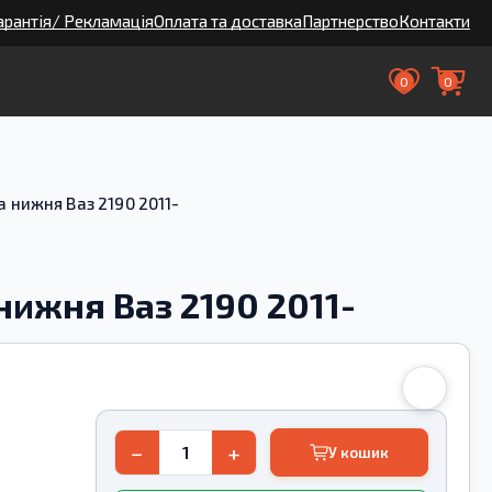
арантія/ Рекламація
Оплата та доставка
Партнерство
Контакти
0
0
а нижня Ваз 2190 2011-
нижня Ваз 2190 2011-
−
+
У кошик