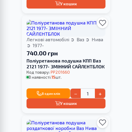
У кошик
Легкові автомобілі
Ваз
Нива
1977-
740.00 грн
Поліуретанова подушка КПП Ваз
2121 1977- ЗМІННИЙ САЙЛЕНТБЛОК
Код товару:
PP201660
В наявності:
15
шт.
−
+
В один клік
У кошик