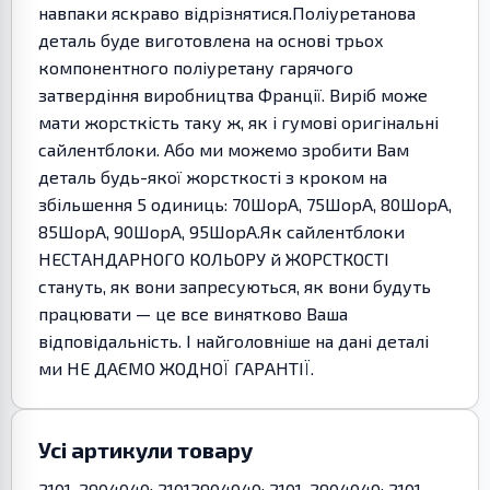
навпаки яскраво відрізнятися.Поліуретанова
деталь буде виготовлена на основі трьох
компонентного поліуретану гарячого
затвердіння виробництва Франції. Виріб може
мати жорсткість таку ж, як і гумові оригінальні
сайлентблоки. Або ми можемо зробити Вам
деталь будь-якої жорсткості з кроком на
збільшення 5 одиниць: 70ШорА, 75ШорА, 80ШорА,
85ШорА, 90ШорА, 95ШорА.Як сайлентблоки
НЕСТАНДАРНОГО КОЛЬОРУ й ЖОРСТКОСТІ
стануть, як вони запресуються, як вони будуть
працювати — це все винятково Ваша
відповідальність. І найголовніше на дані деталі
ми НЕ ДАЄМО ЖОДНОЇ ГАРАНТІЇ.
Усі артикули товару
2101-2904040; 21012904040; 2101-2904040; 2101-