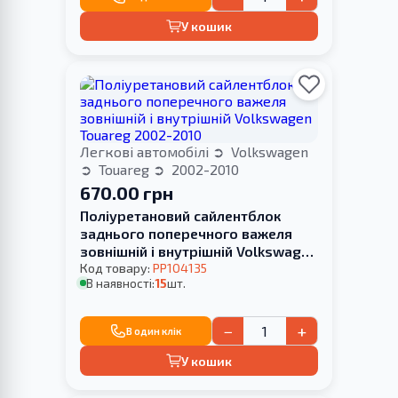
У кошик
Легкові автомобілі
Volkswagen
Touareg
2002-2010
670.00 грн
Поліуретановий сайлентблок
заднього поперечного важеля
зовнішній і внутрішній Volkswagen
Touareg 2002-2010
Код товару:
PP104135
В наявності:
15
шт.
−
+
В один клік
У кошик