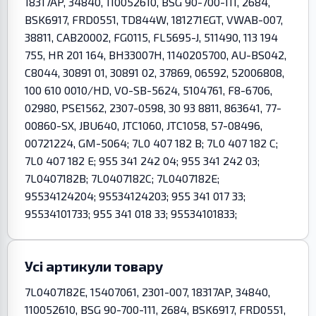
18317AP, 34840, 110052610, BSG 90-700-111, 2684,
BSK6917, FRD0551, TD844W, 181271EGT, VWAB-007,
38811, CAB20002, FG0115, FL5695-J, 511490, 113 194
755, HR 201 164, BH33007H, 1140205700, AU-BS042,
C8044, 30891 01, 30891 02, 37869, 06592, 52006808,
100 610 0010/HD, VO-SB-5624, 5104761, F8-6706,
02980, PSE1562, 2307-0598, 30 93 8811, 863641, 77-
00860-SX, JBU640, JTC1060, JTC1058, 57-08496,
00721224, GM-5064; 7L0 407 182 B; 7L0 407 182 C;
7L0 407 182 E; 955 341 242 04; 955 341 242 03;
7L0407182B; 7L0407182C; 7L0407182E;
95534124204; 95534124203; 955 341 017 33;
95534101733; 955 341 018 33; 95534101833;
Усі артикули товару
7L0407182E, 15407061, 2301-007, 18317AP, 34840,
110052610, BSG 90-700-111, 2684, BSK6917, FRD0551,