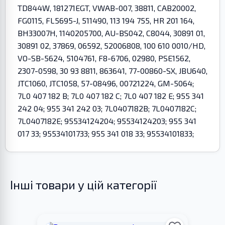
TD844W, 181271EGT, VWAB-007, 38811, CAB20002,
FG0115, FL5695-J, 511490, 113 194 755, HR 201 164,
BH33007H, 1140205700, AU-BS042, C8044, 30891 01,
30891 02, 37869, 06592, 52006808, 100 610 0010/HD,
VO-SB-5624, 5104761, F8-6706, 02980, PSE1562,
2307-0598, 30 93 8811, 863641, 77-00860-SX, JBU640,
JTC1060, JTC1058, 57-08496, 00721224, GM-5064;
7L0 407 182 B; 7L0 407 182 C; 7L0 407 182 E; 955 341
242 04; 955 341 242 03; 7L0407182B; 7L0407182C;
7L0407182E; 95534124204; 95534124203; 955 341
017 33; 95534101733; 955 341 018 33; 95534101833;
Інші товари у цій категорії