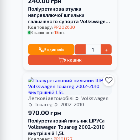
240.00 грн
Поліуретанова втулка
направляючої шпильки
гальмівного супорта Volkswagen
Touareg 2002-2010
Код товару:
PP202630
В наявності:
15
шт.
−
+
В один клік
У кошик
Легкові автомобілі
Volkswagen
Touareg
2002-2010
970.00 грн
Поліуретановий пильник ШРУСа
Volkswagen Touareg 2002-2010
внутрішній 1,5L
Код товару:
PP101127