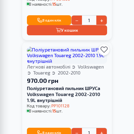
В наявності:
15
шт.
−
+
В один клік
У кошик
Легкові автомобілі
Volkswagen
Touareg
2002-2010
970.00 грн
Поліуретановий пильник ШРУСа
Volkswagen Touareg 2002-2010
1.9L внутрішній
Код товару:
PP101128
В наявності:
15
шт.
−
+
В один клік