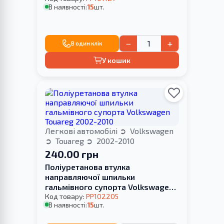
В наявності:
15
шт.
−
+
В один клік
У кошик
Легкові автомобілі
Volkswagen
Touareg
2002-2010
240.00 грн
Поліуретанова втулка
направляючої шпильки
гальмівного супорта Volkswagen
Touareg 2002-2010
Код товару:
PP102205
В наявності:
15
шт.