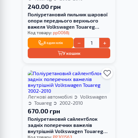
240.00 грн
Поліуретановий пильник шарової
опори переднього верхнього
важеля Volkswagen Touareg
2002-2010 під пружинне кільце
Код товару:
pp0068j
d19*D38, L22 двохступеневий
−
+
В один клік
У кошик
Легкові автомобілі
Volkswagen
Touareg
2002-2010
670.00 грн
Поліуретановий сайлентблок
задніх поперечних важелів
внутрішній Volkswagen Touareg
2002-2010
Код товару:
PP301563