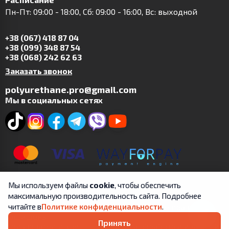
Пн-Пт: 09:00 - 18:00, Сб: 09:00 - 16:00, Вс: выходной
+38 (067) 418 87 04
+38 (099) 348 87 54
+38 (068) 242 62 63
Заказать звонок
polyurethane.pro@gmail.com
Мы в социальных сетях
Мы используем файлы
cookie
, чтобы обеспечить
максимальную производительность сайта. Подробнее
Copyright © 2019-2025 | ФЛП Цит А.В. | Все права
читайте в
Политике конфиденциальности
.
защищены.
Принять
Пользовательское
Правила обработки и личной