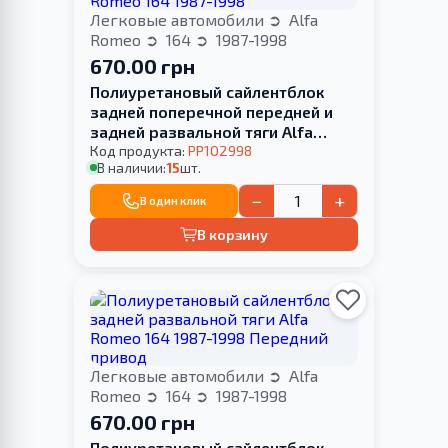
Легковые автомобили
Alfa
Romeo
164
1987-1998
670.00 грн
Полиуретановый сайлентблок
задней поперечной передней и
задней развальной тяги Alfa
Romeo 164 1987-1998
Код продукта:
PP102998
В наличии:
15
шт.
−
+
В один клик
В корзину
Легковые автомобили
Alfa
Romeo
164
1987-1998
670.00 грн
Полиуретановый сайлентблок