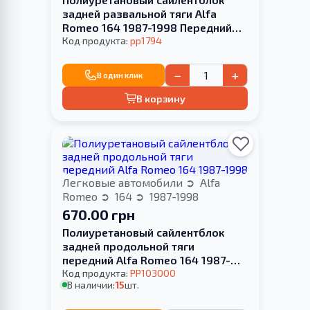
задней развальной тяги Alfa
Romeo 164 1987-1998 Передний
привод
Код продукта:
pp1794
−
+
В один клик
В корзину
Легковые автомобили
Alfa
Romeo
164
1987-1998
670.00 грн
Полиуретановый сайлентблок
задней продольной тяги
передний Alfa Romeo 164 1987-
1998
Код продукта:
PP103000
В наличии:
15
шт.