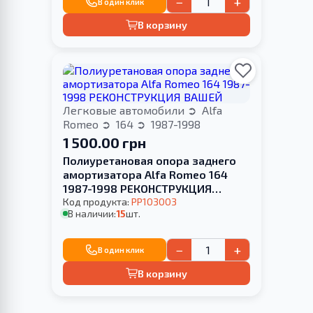
−
+
В один клик
В корзину
Легковые автомобили
Alfa
Romeo
164
1987-1998
1 500.00 грн
Полиуретановая опора заднего
амортизатора Alfa Romeo 164
1987-1998 РЕКОНСТРУКЦИЯ
ВАШЕЙ
Код продукта:
PP103003
В наличии:
15
шт.
−
+
В один клик
В корзину