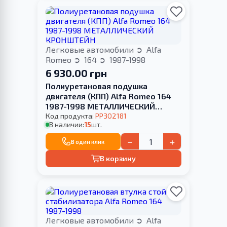
Легковые автомобили
Alfa
Romeo
164
1987-1998
6 930.00 грн
Полиуретановая подушка
двигателя (КПП) Alfa Romeo 164
1987-1998 МЕТАЛЛИЧЕСКИЙ
КРОНШТЕЙН
Код продукта:
PP302181
В наличии:
15
шт.
−
+
В один клик
В корзину
Легковые автомобили
Alfa