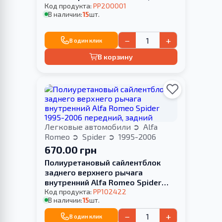
Код продукта:
PP200001
В наличии:
15
шт.
−
+
В один клик
В корзину
Легковые автомобили
Alfa
Romeo
Spider
1995-2006
670.00 грн
Полиуретановый сайлентблок
заднего верхнего рычага
внутренний Alfa Romeo Spider
1995-2006 передний, задний
Код продукта:
PP102422
В наличии:
15
шт.
−
+
В один клик