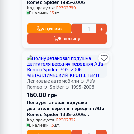
Romeo Spider 1995-2006
Код продукта:
PP302790
В наличии:
15
шт.
−
+
В один клик
В корзину
Легковые автомобили
Alfa
Romeo
Spider
1995-2006
160.00 грн
Полиуретановая подушка
двигателя верхняя передняя Alfa
Romeo Spider 1995-2006
МЕТАЛЛИЧЕСКИЙ КРОНШТЕЙН
Код продукта:
PP302792
В наличии:
15
шт.