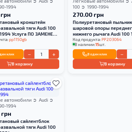
е автомобили
Audi
Легковые автомобили
90-1994
100
1990-1994
 грн
270.00 грн
тановый кронштейн
Полиуретановый пыльни
азвальной тяги Audi 100
шаровой опоры передне
-1994 Услуга ПО ЗАМЕНЕ
нижнего рычага Audi 100 
ТБЛОКА
укта:
pp1150gb
1994 2.0 TDI
Код продукта:
PP203064
В наличии:
15
шт.
−
+
−
один клик
В один клик
В корзину
В корзину
е автомобили
Audi
90-1994
 грн
тановый сайлентблок
азвальной тяги Audi 100