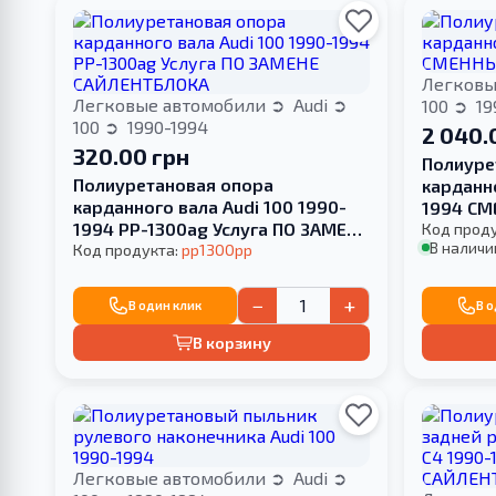
Легковы
Легковые автомобили
Audi
100
19
100
1990-1994
2 040.
320.00 грн
Полиуре
Полиуретановая опора
карданно
карданного вала Audi 100 1990-
1994 С
1994 PP-1300ag Услуга ПО ЗАМЕНЕ
Код прод
В наличи
САЙЛЕНТБЛОКА
Код продукта:
pp1300pp
−
+
В один клик
В 
В корзину
Легковые автомобили
Audi