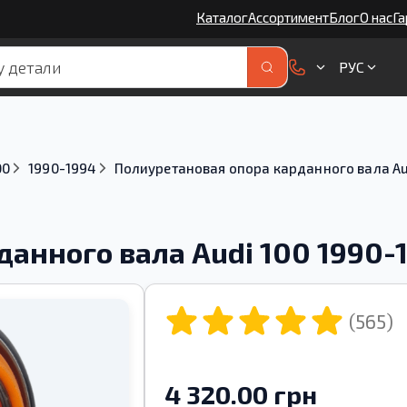
Каталог
Ассортимент
Блог
О нас
Га
РУС
00
1990-1994
Полиуретановая опора карданного вала Aud
анного вала Audi 100 1990-
(565)
4 320.00 грн