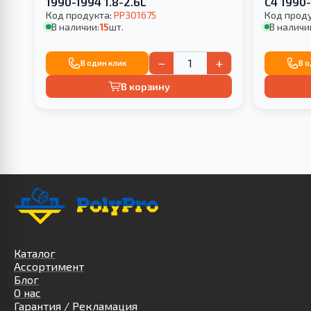
1990-1994 1.8-2.6L
С4 1990
Код продукта:
PP301675
Код прод
В наличии:
15
шт.
В наличи
−
+
В один клик
В 
В корзину
Каталог
Ассортимент
Блог
О нас
Гарантия / Рекламация