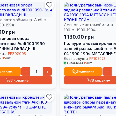
е автомобили
Audi
Легковые автомобили
90-1994
100
1990-1994
00 грн
1 130.00 грн
тановая опора
Полиуретановый кроншт
го вала Audi 100 1990-
задней развальной тяги A
МЕННЫЙ ВКЛАДЫШ
С4 1990-1994 МЕТАЛЛИЧ
укта:
PP202003
и:
15
шт.
КРОНШТЕЙН
Код продукта:
PP103672
В наличии:
15
шт.
−
+
−
один клик
В один клик
В корзину
В корзину