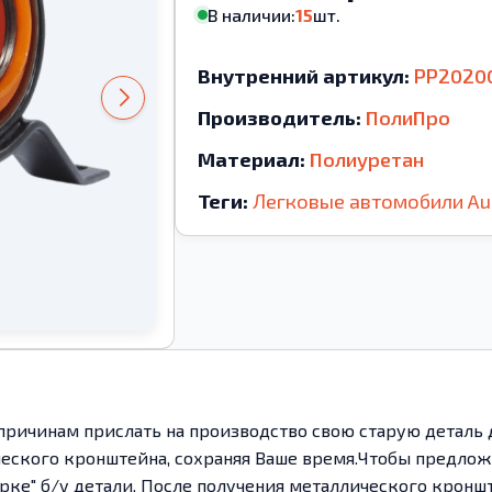
В наличии:
15
шт.
Внутренний артикул:
PP2020
Производитель:
ПолиПро
Материал:
Полиуретан
Теги:
Легковые автомобили
Au
ричинам прислать на производство свою старую деталь 
ического кронштейна, сохраняя Ваше время.Чтобы предл
рке" б/у детали. После получения металлического кронш