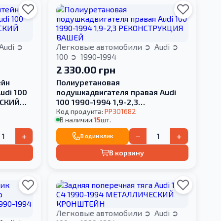
Audi
Легковые автомобили
Audi
100
1990-1994
2 330.00 грн
ейн
Полиуретановая
udi 100
подушкадвигателя правая Audi
ЕСКИЙ
100 1990-1994 1,9-2,3
РЕКОНСТРУКЦИЯ ВАШЕЙ
Код продукта:
PP301682
В наличии:
15
шт.
+
−
+
В один клик
В корзину
Легковые автомобили
Audi