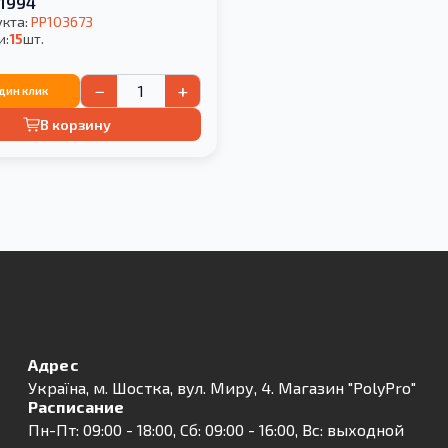
-1994
укта:
PP103673
и:
15
шт.
−
+
один клик
В корзину
Адрес
Українa, м. Шостка, вул. Миру, 4. Магазин "PolyPro"
Расписание
Пн-Пт: 09:00 - 18:00, Сб: 09:00 - 16:00, Вс: выходной