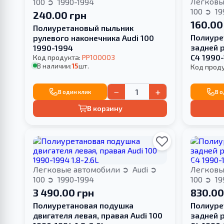
Легковы
100
1990-1994
100
19
240.00 грн
160.00
Полиуретановый пыльник
Полиуре
рулевого наконечника Audi 100
задней р
1990-1994
С4 1990
Код продукта:
PP100003
В наличии:
15
шт.
САЙЛЕН
Код прод
−
+
В один клик
В 
В корзину
Легковые автомобили
Audi
Легковы
100
1990-1994
100
19
3 490.00 грн
830.00
Полиуретановая подушка
Полиуре
двигателя левая, правая Audi 100
задней р