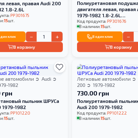
Полиуретановая подушк
ля левая, правая Audi 200
двигателя левая, правая 
2 1.8-2.6L
1979-1982 1.8-2.6L
укта:
PP301675
и:
15
шт.
РЕКОНСТРУКЦИЯ ВАШЕЙ
Код продукта:
PP301676
В наличии:
15
шт.
−
+
−
один клик
В один клик
В корзину
В корзину
ые автомобили
Audi
Легковые автомобили
979-1982
200
1979-1982
 грн
730.00 грн
тановый пыльник ШРУСа
Полиуретановый пыльни
0 1979-1982
Audi 200 1979-1982
укта:
PP101220
Код продукта:
PP101222
и:
15
шт.
В наличии:
15
шт.