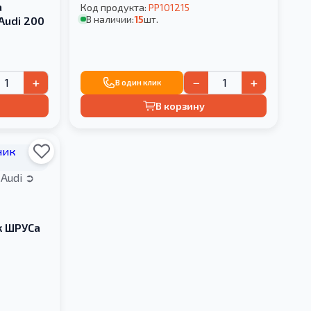
а
Код продукта:
PP101215
В наличии:
15
шт.
Audi 200
+
−
+
В один клик
В корзину
Audi
к ШРУСа