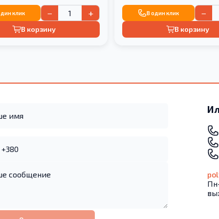
−
+
−
один клик
В один клик
В корзину
В корзину
Ил
po
Пн-
вы