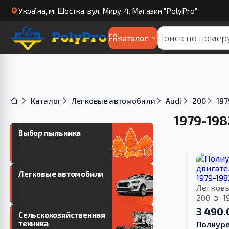
Українa, м. Шостка, вул. Миру, 4. Магазин "PolyPro"
Каталог
Каталог
Легковые автомобили
Audi
200
197
1979-198
Выбор пыльника
Легковые автомобили
Легков
200
1
3 490.
Сельскохозяйственная
техника
Полиуре