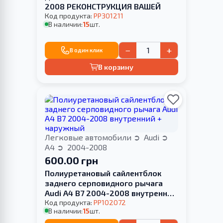
2008 РЕКОНСТРУКЦИЯ ВАШЕЙ
Код продукта:
PP301211
В наличии:
15
шт.
−
+
В один клик
В корзину
Легковые автомобили
Audi
A4
2004-2008
600.00 грн
Полиуретановый сайлентблок
заднего серповидного рычага
Audi A4 B7 2004-2008 внутренний
+ наружный
Код продукта:
PP102072
В наличии:
15
шт.