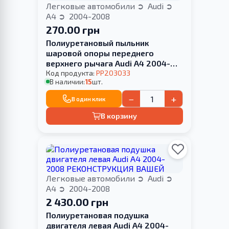
Легковые автомобили
Audi
A4
2004-2008
270.00 грн
Полиуретановый пыльник
шаровой опоры переднего
верхнего рычага Audi A4 2004-
2008
Код продукта:
PP203033
В наличии:
15
шт.
−
+
В один клик
В корзину
Легковые автомобили
Audi
A4
2004-2008
2 430.00 грн
Полиуретановая подушка
двигателя левая Audi A4 2004-