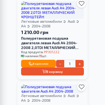
Легковые автомобили
Audi
A4
2004-2008
1 210.00 грн
Полиуретановая подушка
двигателя левая Audi A4 2004-
2008 2,0TDI МЕТАЛЛИЧЕСКИЙ
КРОНШТЕЙН
Код продукта:
PP301222
В наличии:
15
шт.
−
+
В один клик
В корзину
Легковые автомобили
Audi
A4
2004-2008