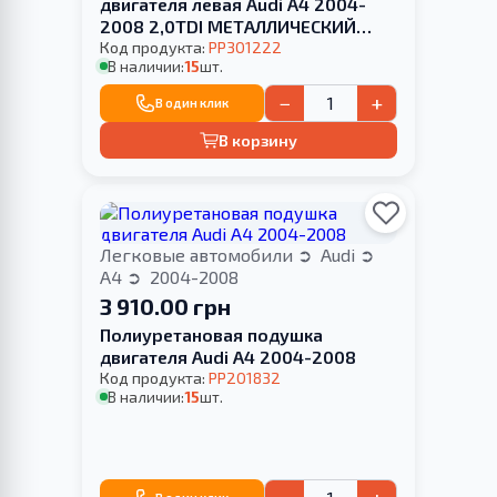
двигателя левая Audi A4 2004-
2008 2,0TDI МЕТАЛЛИЧЕСКИЙ
КРОНШТЕЙН
Код продукта:
PP301222
В наличии:
15
шт.
−
+
В один клик
В корзину
Легковые автомобили
Audi
A4
2004-2008
3 910.00 грн
Полиуретановая подушка
двигателя Audi A4 2004-2008
Код продукта:
PP201832
В наличии:
15
шт.