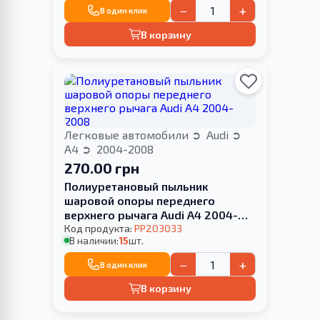
−
+
В один клик
В корзину
Легковые автомобили
Audi
A4
2004-2008
270.00 грн
Полиуретановый пыльник
шаровой опоры переднего
верхнего рычага Audi A4 2004-
2008
Код продукта:
PP203033
В наличии:
15
шт.
−
+
В один клик
В корзину