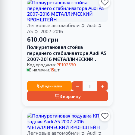
Легковые автомобили
Audi
A5
2007-2016
610.00 грн
Полиуретановая стойка
переднего стабилизатора Audi A5
2007-2016 МЕТАЛЛИЧЕСКИЙ
КРОНШТЕЙН
Код продукта:
PP102530
В наличии:
15
шт.
−
+
В один клик
В корзину
Легковые автомобили
Audi