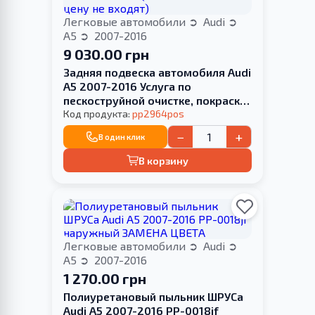
Легковые автомобили
Audi
A5
2007-2016
9 030.00 грн
Задняя подвеска автомобиля Audi
A5 2007-2016 Услуга по
пескоструйной очистке, покраске
краской и перепресовке
Код продукта:
pp2964pos
сайлентблока (Сайлентблоки в
−
+
В один клик
цену не входят)
В корзину
Легковые автомобили
Audi
A5
2007-2016
1 270.00 грн
Полиуретановый пыльник ШРУСа
Audi A5 2007-2016 PP-0018jf