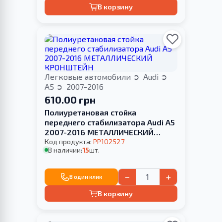
В корзину
Легковые автомобили
Audi
A5
2007-2016
610.00 грн
Полиуретановая стойка
переднего стабилизатора Audi A5
2007-2016 МЕТАЛЛИЧЕСКИЙ
КРОНШТЕЙН
Код продукта:
PP102527
В наличии:
15
шт.
−
+
В один клик
В корзину