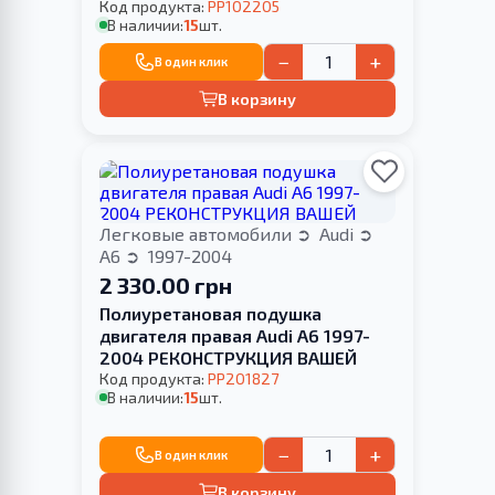
1997-2004
Код продукта:
PP102205
В наличии:
15
шт.
−
+
В один клик
В корзину
Легковые автомобили
Audi
A6
1997-2004
2 330.00 грн
Полиуретановая подушка
двигателя правая Audi A6 1997-
2004 РЕКОНСТРУКЦИЯ ВАШЕЙ
Код продукта:
PP201827
В наличии:
15
шт.
−
+
В один клик
В корзину