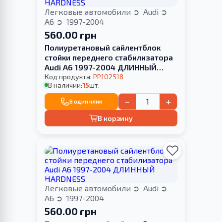
Легковые автомобили
Audi
A6
1997-2004
560.00 грн
Полиуретановый сайлентблок
стойки переднего стабилизатора
Audi A6 1997-2004 ДЛИННЫЙ
HARDNESS
Код продукта:
PP102518
В наличии:
15
шт.
−
+
В один клик
В корзину
Легковые автомобили
Audi
A6
1997-2004
560.00 грн