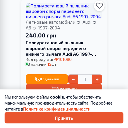
Легковые автомобили
Audi
A6
1997-2004
240.00 грн
Полиуретановый пыльник
шаровой опоры переднего
нижнего рычага Audi A6 1997-
2004
Код продукта:
PP101080
В наличии:
15
шт.
−
+
В один клик
В корзину
Мы используем файлы
cookie
, чтобы обеспечить
максимальную производительность сайта. Подробнее
читайте в
Политике конфиденциальности
.
Принять
Легковые автомобили
Audi