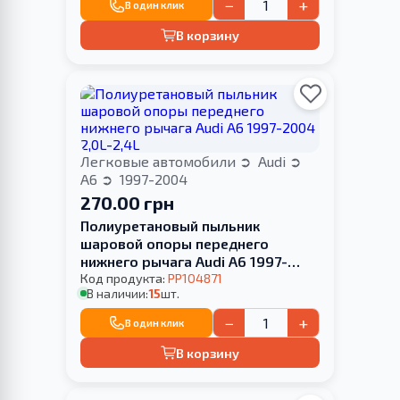
−
+
В один клик
В корзину
Легковые автомобили
Audi
A6
1997-2004
270.00 грн
Полиуретановый пыльник
шаровой опоры переднего
нижнего рычага Audi A6 1997-
2004 2,0L-2,4L
Код продукта:
PP104871
В наличии:
15
шт.
−
+
В один клик
В корзину