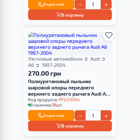
−
+
В один клик
В корзину
Легковые автомобили
Audi
A6
1997-2004
270.00 грн
Полиуретановый пыльник
шаровой опоры переднего
верхнего заднего рычага Audi A6
1997-2004
Код продукта:
PP203054
В наличии:
15
шт.
−
+
В один клик
В корзину