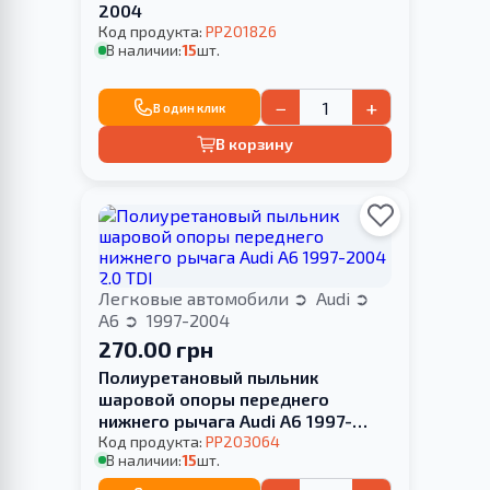
2004
Код продукта:
PP201826
В наличии:
15
шт.
−
+
В один клик
В корзину
Легковые автомобили
Audi
A6
1997-2004
270.00 грн
Полиуретановый пыльник
шаровой опоры переднего
нижнего рычага Audi A6 1997-
2004 2.0 TDI
Код продукта:
PP203064
В наличии:
15
шт.