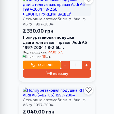
Легковые автомобили
Audi
A6
1997-2004
2 330.00 грн
Полиуретановая подушка
двигателя левая, правая Audi A6
1997-2004 1.8-2.6L
РЕКОНСТРУКЦИЯ ВАШЕЙ
Код продукта:
PP301676
В наличии:
15
шт.
−
+
В один клик
В корзину
Легковые автомобили
Audi
A6
1997-2004
2 040.00 грн