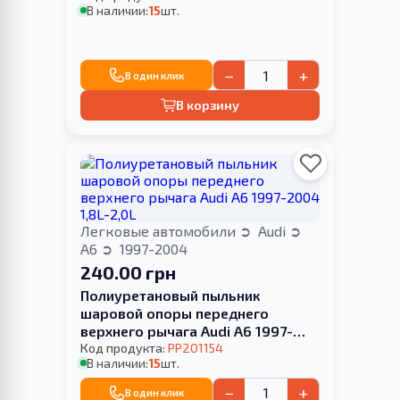
В наличии:
15
шт.
−
+
В один клик
В корзину
Легковые автомобили
Audi
A6
1997-2004
240.00 грн
Полиуретановый пыльник
шаровой опоры переднего
верхнего рычага Audi A6 1997-
2004 1,8L-2,0L
Код продукта:
PP201154
В наличии:
15
шт.
−
+
В один клик