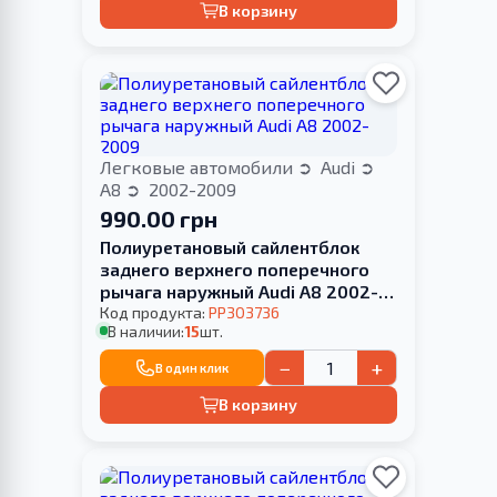
В корзину
Легковые автомобили
Audi
A8
2002-2009
990.00 грн
Полиуретановый сайлентблок
заднего верхнего поперечного
рычага наружный Audi A8 2002-
2009
Код продукта:
PP303736
В наличии:
15
шт.
−
+
В один клик
В корзину