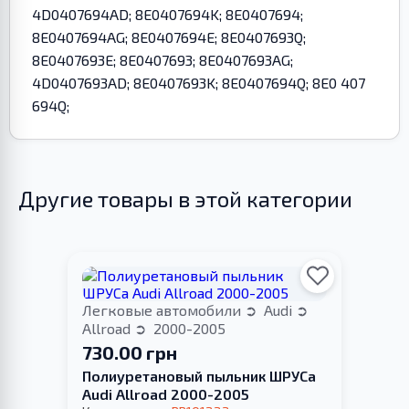
4D0407694AD; 8E0407694K; 8E0407694;
8E0407694AG; 8E0407694E; 8E0407693Q;
8E0407693E; 8E0407693; 8E0407693AG;
4D0407693AD; 8E0407693K; 8E0407694Q; 8E0 407
694Q;
Другие товары в этой категории
Легковые автомобили
Audi
Allroad
2000-2005
730.00 грн
Полиуретановый пыльник ШРУСа
Audi Allroad 2000-2005