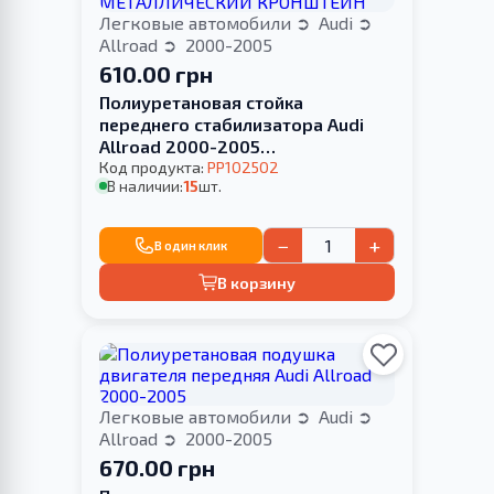
Легковые автомобили
Audi
Allroad
2000-2005
610.00 грн
Полиуретановая стойка
переднего стабилизатора Audi
Allroad 2000-2005
МЕТАЛЛИЧЕСКИЙ КРОНШТЕЙН
Код продукта:
PP102502
В наличии:
15
шт.
−
+
В один клик
В корзину
Легковые автомобили
Audi
Allroad
2000-2005
670.00 грн