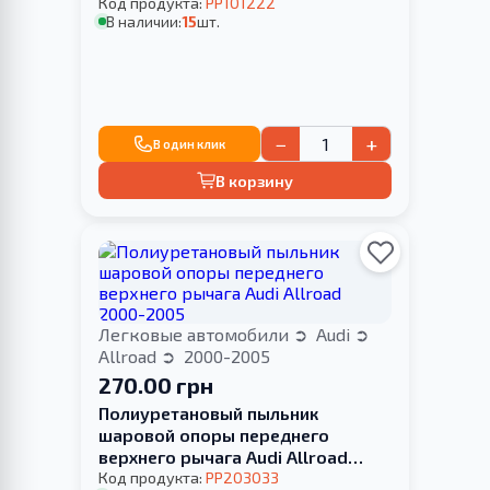
Код продукта:
PP101222
В наличии:
15
шт.
−
+
В один клик
В корзину
Легковые автомобили
Audi
Allroad
2000-2005
270.00 грн
Полиуретановый пыльник
шаровой опоры переднего
верхнего рычага Audi Allroad
2000-2005
Код продукта:
PP203033