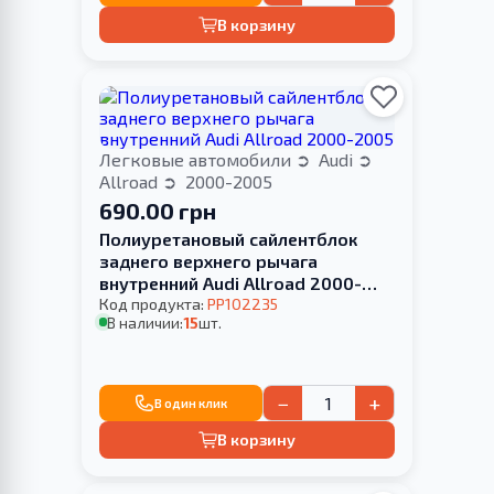
В корзину
Легковые автомобили
Audi
Allroad
2000-2005
690.00 грн
Полиуретановый сайлентблок
заднего верхнего рычага
внутренний Audi Allroad 2000-
2005
Код продукта:
PP102235
В наличии:
15
шт.
−
+
В один клик
В корзину