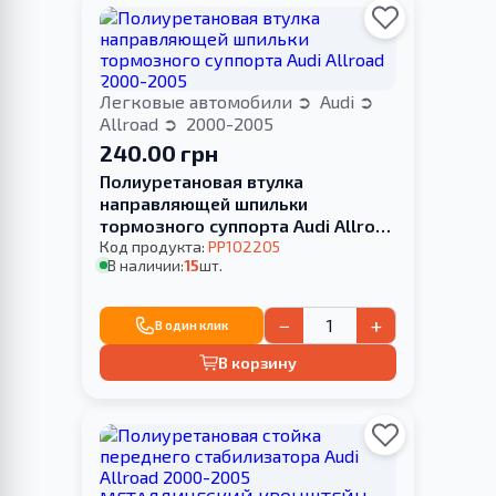
Легковые автомобили
Audi
Allroad
2000-2005
240.00 грн
Полиуретановая втулка
направляющей шпильки
тормозного суппорта Audi Allroad
2000-2005
Код продукта:
PP102205
В наличии:
15
шт.
−
+
В один клик
В корзину