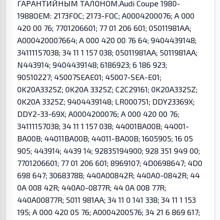
ГАРАНТИЙНЫМ ТАЛОНОМ.Audi Coupe 1980-
1988OEM: 2173FOC; 2173-FOC; A0004200076; A 000
420 00 76; 7701206601; 77 01 206 601; 05011981AA;
A000420007664; A 000 420 00 76 64; 9404439148;
34111157038; 34 11 1 157 038; 05011981AA; 5011981AA;
N443914; 9404439148; 6186923; 6 186 923;
90510227; 45007SEAE01; 45007-SEA-E01;
0K20A3325Z; 0K20A 3325Z; C2C29161; 0K20A3325Z;
0K20A 3325Z; 9404439148; LR000751; DDY23369X;
DDY2-33-69X; A0004200076; A 000 420 00 76;
34111157038; 34 11 1 157 038; 44001BA00B; 44001-
BA00B; 44011BA00B; 44011-BA00B; 1605905; 16 05
905; 443914; 4439 14; 92835194900; 928 351 949 00;
7701206601; 77 01 206 601; 8969107; 4D0698647; 4D0
698 647; 30683788; 440A00842R; 440A0-0842R; 44
0A 008 42R; 440A0-0877R; 44 0A 008 77R;
440A00877R; 5011 981AA; 34 11 0 141 338; 34 11 1 153
195; A 000 420 05 76; A0004200576; 34 21 6 869 617;