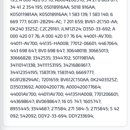
34 41 2 354 195; 05018916AA; 5018 916AA;
K05011981AA; K05018916AA; 1 583 139; 1 583 140; 6
669 777; 6G91-2B294-AC; 7 201 659; BV61-2C150-AA;
0K240 3325Z; C2C29161; JLM12124; D350-33-692; A
000 420 07 76; A 000 420 07 76 64; 44001-AV700;
44011-AV700; 44135-HA00B; 77012-06601; 4467064;
443 698 647; 8V0 698 647; 30648018; 30665013;
30666828; 3342535; 3344702; 5011981AA;
34110141338; 34111153195; 34216869617;
34412354195; 1583139; 1583140; 6669777;
6G912B294AC; 7201659; BV612C150AA; 0K2403325Z;
D35033692; A0004200776; A000420077664;
44001AV700; 44011AV700; 44135HA00B; 7701206601;
443698647; 8V0698647; 16 05 747; 1605747;
8955445; 3344687; 271584; 271 584-5; 2715845; 5 42
092; 542092; DDY2-33-694; DDY233694;