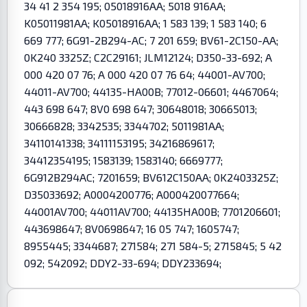
34 41 2 354 195; 05018916AA; 5018 916AA;
K05011981AA; K05018916AA; 1 583 139; 1 583 140; 6
669 777; 6G91-2B294-AC; 7 201 659; BV61-2C150-AA;
0K240 3325Z; C2C29161; JLM12124; D350-33-692; A
000 420 07 76; A 000 420 07 76 64; 44001-AV700;
44011-AV700; 44135-HA00B; 77012-06601; 4467064;
443 698 647; 8V0 698 647; 30648018; 30665013;
30666828; 3342535; 3344702; 5011981AA;
34110141338; 34111153195; 34216869617;
34412354195; 1583139; 1583140; 6669777;
6G912B294AC; 7201659; BV612C150AA; 0K2403325Z;
D35033692; A0004200776; A000420077664;
44001AV700; 44011AV700; 44135HA00B; 7701206601;
443698647; 8V0698647; 16 05 747; 1605747;
8955445; 3344687; 271584; 271 584-5; 2715845; 5 42
092; 542092; DDY2-33-694; DDY233694;