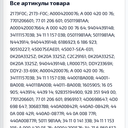
Все артикулы товара
2173FOC; 2173-FOC; A0004200076; A 000 420 00 76;
7701206601; 77 01 206 601; 05011981AA;
A000420007664; A 000 420 00 76 64; 9404439148;
34111157038; 34 11 1 157 038; 05011981AA; 5011981AA;
N443914; 9404439148; 6186923; 6 186 923;
90510227; 45007SEAE01; 45007-SEA-E01;
0K20A3325Z; 0K20A 3325Z; C2C29161; 0K20A3325Z;
0K20A 3325Z; 9404439148; LR000751; DDY23369X;
DDY2-33-69X; A0004200076; A 000 420 00 76;
34111157038; 34 11 1 157 038; 44001BA00B; 44001-
BA00B; 44011BA00B; 44011-BA00B; 1605905; 16 05
905; 443914; 4439 14; 92835194900; 928 351 949 00;
7701206601; 77 01 206 601; 8969107; 4D0698647; 4D0
698 647; 30683788; 440A00842R; 440A0-0842R; 44
0A 008 42R; 440A0-0877R; 44 0A 008 77R;
440A00877R; 5011 981AA; 34 11 0 141 338; 34 11 1 153
195; A 000 420 05 76; A0004200576; 34 21 6 869 617;