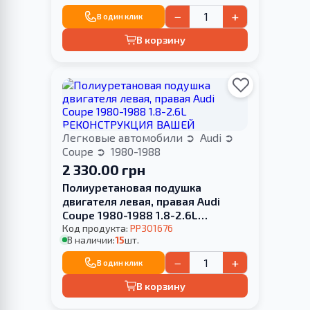
−
+
В один клик
В корзину
Легковые автомобили
Audi
Coupe
1980-1988
2 330.00 грн
Полиуретановая подушка
двигателя левая, правая Audi
Coupe 1980-1988 1.8-2.6L
РЕКОНСТРУКЦИЯ ВАШЕЙ
Код продукта:
PP301676
В наличии:
15
шт.
−
+
В один клик
В корзину