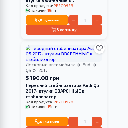
втулки ВВАРЕННЫЕ в
стабилизатор
Код продукта:
PP200929
В наличии:
15
шт.
−
+
В один клик
В корзину
Легковые автомобили
Audi
Q5
2017-
5 190.00 грн
Передний стабилизатора Audi Q5
2017- втулки ВВАРЕННЫЕ в
стабилизатор
Код продукта:
PP200928
В наличии:
15
шт.
−
+
В один клик