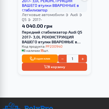
Легковые автомобили
Audi
Q5
2017-
4 040.00 грн
Передний стабилизатор Audi Q5
2017- 3,0L РЕКОНСТРУКЦИЯ
ВАШЕГО втулки ВВАРЕННЫЕ в
стабилизатор
Код продукта:
PP200940
В наличии:
15
шт.
−
+
В один клик
В корзину