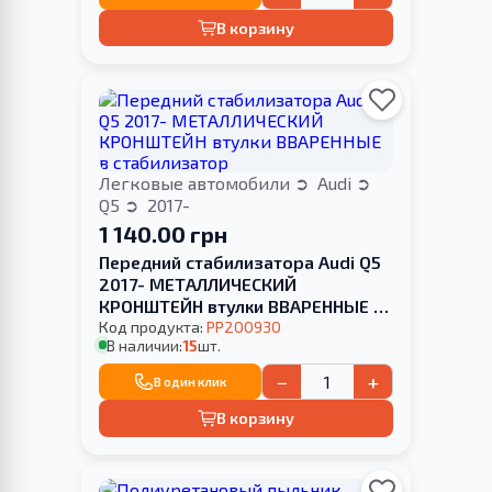
В корзину
Легковые автомобили
Audi
Q5
2017-
1 140.00 грн
Передний стабилизатора Audi Q5
2017- МЕТАЛЛИЧЕСКИЙ
КРОНШТЕЙН втулки ВВАРЕННЫЕ в
стабилизатор
Код продукта:
PP200930
В наличии:
15
шт.
−
+
В один клик
В корзину