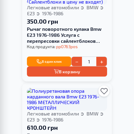
Легковые автомобили
BMW
E23
1976-1986
350.00 грн
Рычаг поворотного кулака Bmw
E23 1976-1986 Услуга с
перепресовки сайлентблоков
(Сайлентблоки в цену не входят)
Код продукта:
pp0763pos
−
+
В один клик
В корзину
Легковые автомобили
BMW
E23
1976-1986
610.00 грн