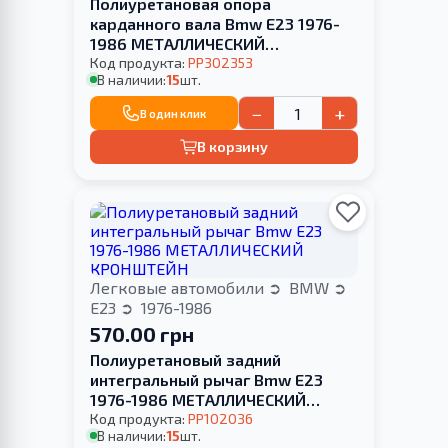
Полиуретановая опора
карданного вала Bmw E23 1976-
1986 МЕТАЛЛИЧЕСКИЙ
КРОНШТЕЙН
Код продукта:
PP302353
В наличии:
15
шт.
−
+
В один клик
В корзину
Легковые автомобили
BMW
E23
1976-1986
570.00 грн
Полиуретановый задний
интегральный рычаг Bmw E23
1976-1986 МЕТАЛЛИЧЕСКИЙ
КРОНШТЕЙН
Код продукта:
PP102036
В наличии:
15
шт.