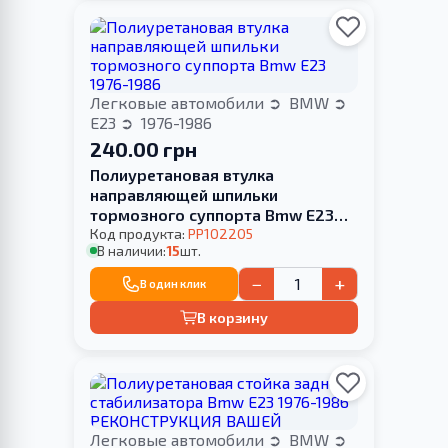
Легковые автомобили
BMW
E23
1976-1986
240.00 грн
Полиуретановая втулка
направляющей шпильки
тормозного суппорта Bmw E23
1976-1986
Код продукта:
PP102205
В наличии:
15
шт.
−
+
В один клик
В корзину
Легковые автомобили
BMW