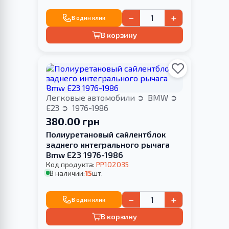
−
+
В один клик
В корзину
Легковые автомобили
BMW
E23
1976-1986
380.00 грн
Полиуретановый сайлентблок
заднего интегрального рычага
Bmw E23 1976-1986
Код продукта:
PP102035
В наличии:
15
шт.
−
+
В один клик
В корзину