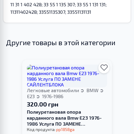
11 31 1 402 428; 33 55 1 135 307; 33 55 1 131 131;
11311402428; 33551135307; 33551131131
Другие товары в этой категории
Легковые автомобили
BMW
E23
1976-1986
320.00 грн
Полиуретановая опора
карданного вала Bmw E23 1976-
1986 Услуга ПО ЗАМЕНЕ
САЙЛЕНТБЛОКА
Код продукта:
pp1858ga