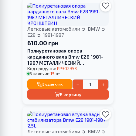
Легковые автомобили
BMW
E28
1981-1987
610.00 грн
Полиуретановая опора
карданного вала Bmw E28 1981-
1987 МЕТАЛЛИЧЕСКИЙ
КРОНШТЕЙН
Код продукта:
PP302353
В наличии:
15
шт.
−
+
В один клик
В корзину
Легковые автомобили
BMW