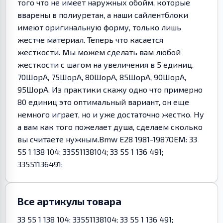
того что не имеет наружных обойм, которые
вварены в полиуретан, а наши сайлентблоки
имеют оригинальную форму, только лишь
жестче материал. Теперь что касается
жесткости. Мы можем сделать вам любой
жесткости с шагом на увеличения в 5 единиц.
70ШорА, 75ШорА, 80ШорА, 85ШорА, 90ШорА,
95ШорА. Из практики скажу одно что примерно
80 единиц это оптимальный вариант, он еще
немного играет, но и уже достаточно жестко. Ну
а вам как того пожелает душа, сделаем сколько
вы считаете нужным.Bmw E28 1981-1987OEM: 33
55 1 138 104; 33551138104; 33 55 1 136 491;
33551136491;
Все артикулы товара
33 55 1 138 104; 33551138104; 33 55 1 136 491;