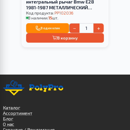
интегральный рычаг Bmw E28
1981-1987 МЕТАЛЛИЧЕСКИЙ
КРОНШТЕЙН
Код продукта:
PP102036
В наличии:
15
шт.
−
+
В один клик
В корзину
Каталог
Ассортимент
Блог
О нас
Гарантия / Рекламация