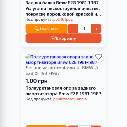
Задняя балка Bmw E28 1981-1987
Услуга по пескоструйной очистке,
покраске порошковой краской и
перепресовке сайлентблока
Код продукта:
pp0161pos
(Сайлентблоки в цену не входят)
−
+
В один клик
В корзину
Легковые автомобили
BMW
E28
1981-1987
1.00 грн
Полиуретановая опора заднего
амортизатора Bmw E28 1981-1987
Код продукта:
pppidzamovlennia