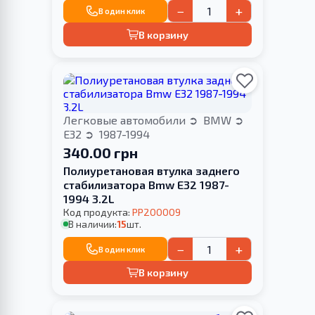
−
+
В один клик
В корзину
Легковые автомобили
BMW
E32
1987-1994
340.00 грн
Полиуретановая втулка заднего
стабилизатора Bmw E32 1987-
1994 3.2L
Код продукта:
PP200009
В наличии:
15
шт.
−
+
В один клик
В корзину