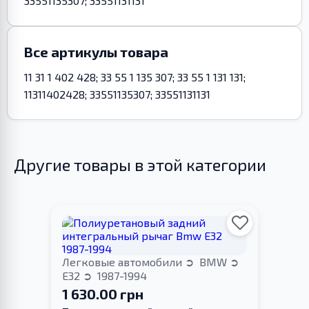
33551135307; 33551131131
Все артикулы товара
11 31 1 402 428; 33 55 1 135 307; 33 55 1 131 131;
11311402428; 33551135307; 33551131131
Другие товары в этой категории
Легковые автомобили
BMW
E32
1987-1994
1 630.00 грн