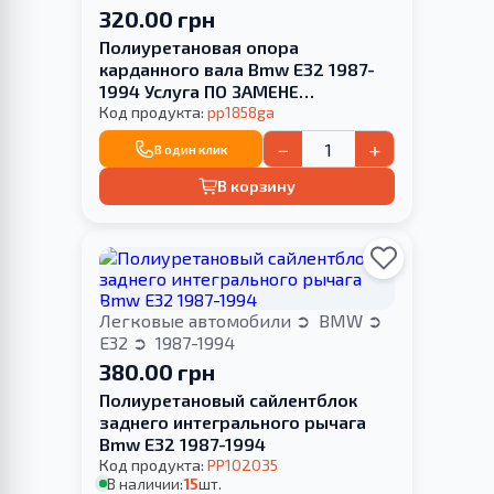
320.00 грн
Полиуретановая опора
карданного вала Bmw E32 1987-
1994 Услуга ПО ЗАМЕНЕ
САЙЛЕНТБЛОКА
Код продукта:
pp1858ga
−
+
В один клик
В корзину
Легковые автомобили
BMW
E32
1987-1994
380.00 грн
Полиуретановый сайлентблок
заднего интегрального рычага
Bmw E32 1987-1994
Код продукта:
PP102035
В наличии:
15
шт.