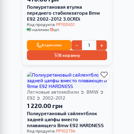
Полиуретановая втулка
переднего стабилизатора Bmw
E92 2002-2012 3.0CRDi
Код продукта:
PP100451
В наличии:
15
шт.
−
+
В один клик
В корзину
Легковые автомобили
BMW
E92
2002-2012
1 220.00 грн
Полиуретановый сайлентблок
задней цапфы вместо
плавающего Bmw E92 HARDNESS
Код продукта:
PP102734