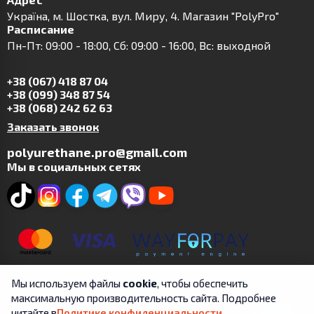
Українa, м. Шостка, вул. Миру, 4. Магазин "PolyPro"
Расписание
Пн-Пт: 09:00 - 18:00, Сб: 09:00 - 16:00, Вс: выходной
+38 (067) 418 87 04
+38 (099) 348 87 54
+38 (068) 242 62 63
Заказать звонок
polyurethane.pro@gmail.com
Мы в социальных сетях
Мы используем файлы
cookie
, чтобы обеспечить
максимальную производительность сайта. Подробнее
читайте в
Политике конфиденциальности
.
Copyright © 2019-2025 | ФЛП Цит А.В. | Все права