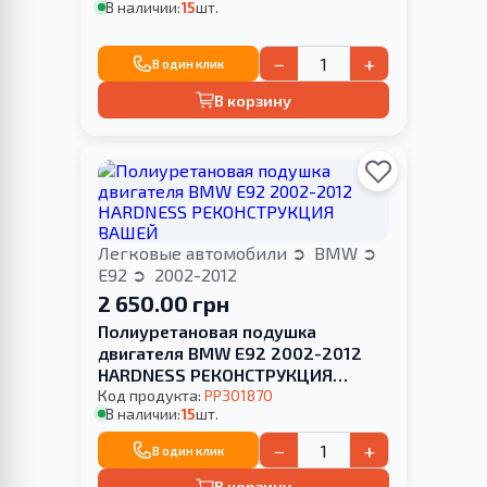
В наличии:
15
шт.
−
+
В один клик
В корзину
Легковые автомобили
BMW
E92
2002-2012
2 650.00 грн
Полиуретановая подушка
двигателя BMW E92 2002-2012
HARDNESS РЕКОНСТРУКЦИЯ
ВАШЕЙ
Код продукта:
PP301870
В наличии:
15
шт.
−
+
В один клик
В корзину