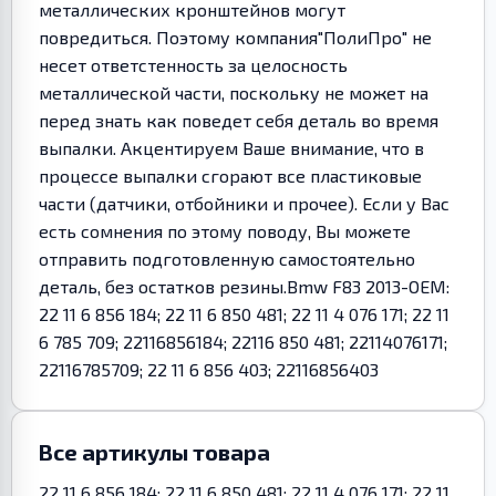
металлических кронштейнов могут
повредиться. Поэтому компания"ПолиПро" не
несет ответстенность за целосность
металлической части, поскольку не может на
перед знать как поведет себя деталь во время
выпалки. Акцентируем Ваше внимание, что в
процессе выпалки сгорают все пластиковые
части (датчики, отбойники и прочее). Если у Вас
есть сомнения по этому поводу, Вы можете
отправить подготовленную самостоятельно
деталь, без остатков резины.Bmw F83 2013-OEM:
22 11 6 856 184; 22 11 6 850 481; 22 11 4 076 171; 22 11
6 785 709; 22116856184; 22116 850 481; 22114076171;
22116785709; 22 11 6 856 403; 22116856403
Все артикулы товара
22 11 6 856 184; 22 11 6 850 481; 22 11 4 076 171; 22 11