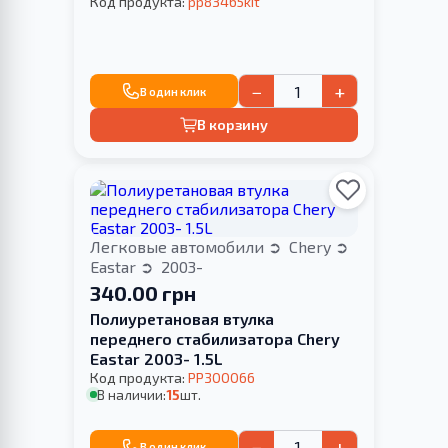
Код продукта:
pp83465kit
−
+
В один клик
В корзину
Легковые автомобили
Chery
Eastar
2003-
340.00 грн
Полиуретановая втулка
переднего стабилизатора Chery
Eastar 2003- 1.5L
Код продукта:
PP300066
В наличии:
15
шт.
−
+
В один клик