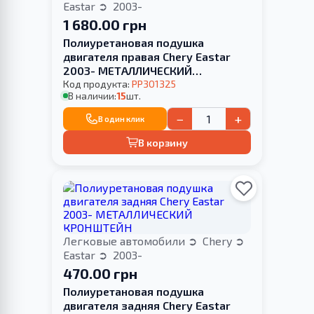
Eastar
2003-
1 680.00 грн
Полиуретановая подушка
двигателя правая Chery Eastar
2003- МЕТАЛЛИЧЕСКИЙ
КРОНШТЕЙН
Код продукта:
PP301325
В наличии:
15
шт.
−
+
В один клик
В корзину
Легковые автомобили
Chery
Eastar
2003-
470.00 грн
Полиуретановая подушка
двигателя задняя Chery Eastar