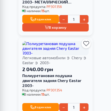
2003- МЕТАЛЛИЧЕСКИЙ
КРОНШТЕЙН
Код продукта:
PP301356
В наличии:
15
шт.
−
+
В один клик
В корзину
Легковые автомобили
Chery
Eastar
2003-
2 040.00 грн
Полиуретановая подушка
двигателя задняя Chery Eastar
2003-
Код продукта:
PP301354
В наличии:
15
шт.
−
+
В один клик