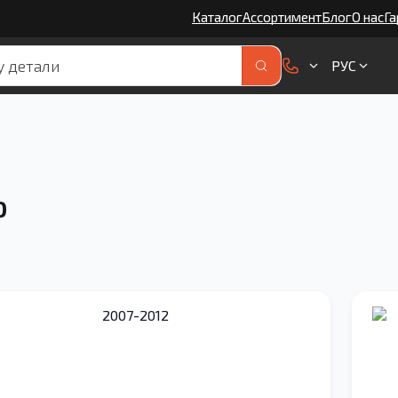
Каталог
Ассортимент
Блог
О нас
Га
РУС
O