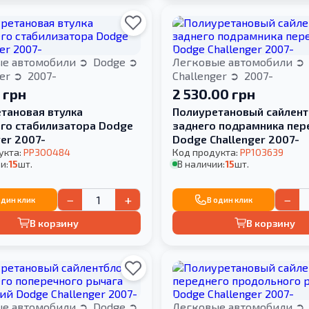
ые автомобили
Dodge
Легковые автомобили
ger
2007-
Challenger
2007-
 грн
2 530.00 грн
тановая втулка
Полиуретановый сайлент
го стабилизатора Dodge
заднего подрамника пер
ger 2007-
Dodge Challenger 2007-
укта:
PP300484
Код продукта:
PP103639
и:
15
шт.
В наличии:
15
шт.
−
+
−
один клик
В один клик
В корзину
В корзину
ые автомобили
Dodge
Легковые автомобили