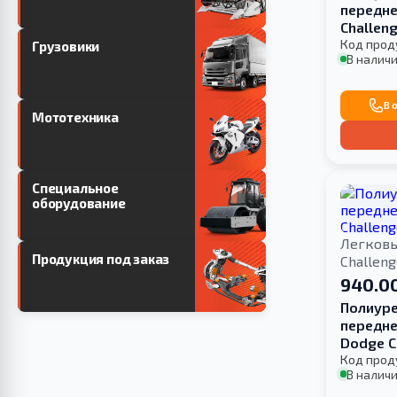
передне
Challeng
Код прод
Грузовики
В наличи
В 
Мототехника
Специальное
оборудование
Легков
Продукция под заказ
Challen
940.00
Полиуре
передне
Dodge C
Код прод
В наличи