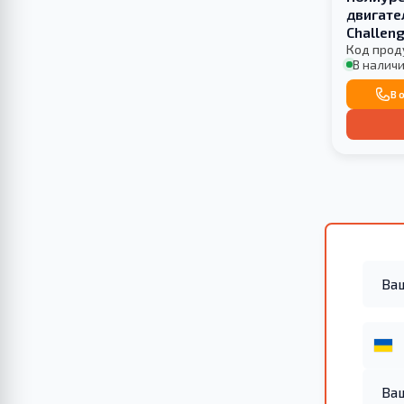
двигате
Challen
САЙЛЕН
Код прод
В наличи
В 