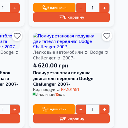
+
−
+
В один клик
В корзину
Dodge
Легковые автомобили
Dodge
Challenger
2007-
4 620.00 грн
блок
Полиуретановая подушка
чага
двигателя передняя Dodge
er 2007-
Challenger 2007-
Код продукта:
PP201481
В наличии:
15
шт.
+
−
+
В один клик
В корзину