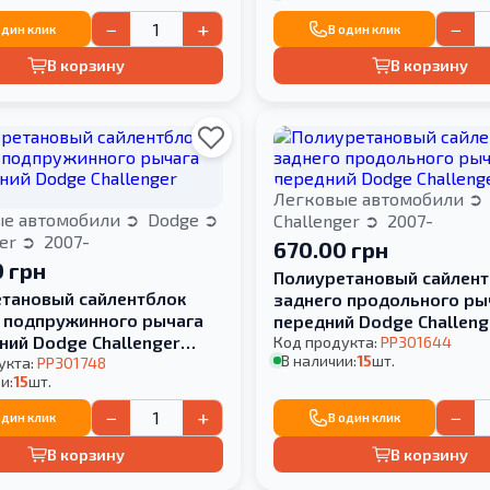
−
+
−
один клик
В один клик
В корзину
В корзину
Легковые автомобили
ые автомобили
Dodge
Challenger
2007-
ger
2007-
670.00 грн
 грн
Полиуретановый сайлент
тановый сайлентблок
заднего продольного ры
 подпружинного рычага
передний Dodge Challeng
ний Dodge Challenger
Код продукта:
PP301644
В наличии:
15
шт.
укта:
PP301748
и:
15
шт.
−
+
−
один клик
В один клик
В корзину
В корзину