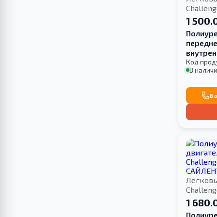
Challen
1 500.
Полиуре
передне
внутрен
2007-
Код прод
В наличи
В 
Легков
Challen
1 680.
Полиуре