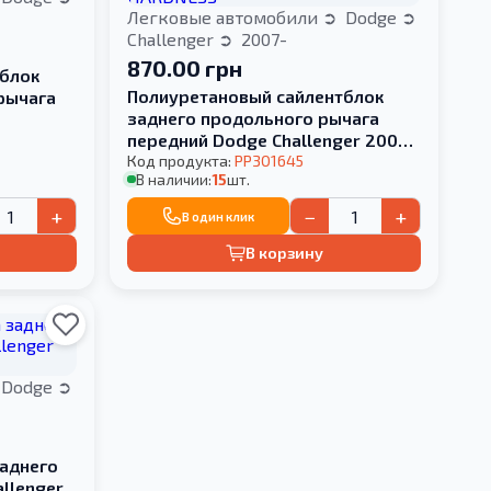
Легковые автомобили
Dodge
Challenger
2007-
870.00 грн
блок
Полиуретановый сайлентблок
рычага
заднего продольного рычага
передний Dodge Challenger 2007-
HARDNESS
Код продукта:
PP301645
В наличии:
15
шт.
+
−
+
В один клик
В корзину
Dodge
заднего
llenger