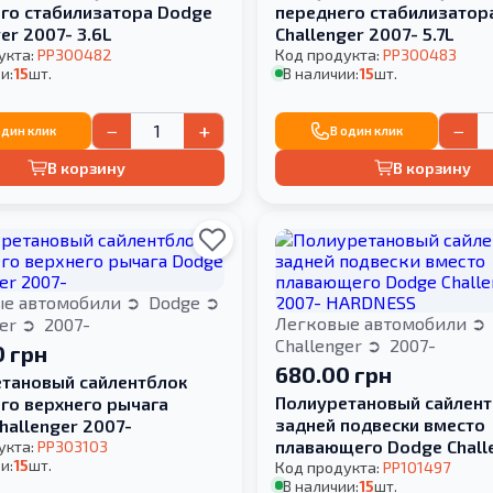
го стабилизатора Dodge
переднего стабилизатор
er 2007- 3.6L
Challenger 2007- 5.7L
укта:
PP300482
Код продукта:
PP300483
и:
15
шт.
В наличии:
15
шт.
−
+
−
один клик
В один клик
В корзину
В корзину
ые автомобили
Dodge
Легковые автомобили
ger
2007-
Challenger
2007-
 грн
680.00 грн
тановый сайлентблок
Полиуретановый сайлент
го верхнего рычага
задней подвески вместо
hallenger 2007-
плавающего Dodge Chall
укта:
PP303103
и:
15
шт.
2007- HARDNESS
Код продукта:
PP101497
В наличии:
15
шт.