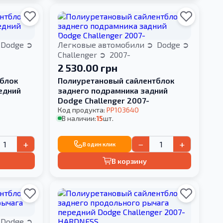
Dodge
Легковые автомобили
Dodge
Challenger
2007-
2 530.00 грн
блок
Полиуретановый сайлентблок
едний
заднего подрамника задний
Dodge Challenger 2007-
Код продукта:
PP103640
В наличии:
15
шт.
+
−
+
В один клик
В корзину
Dodge