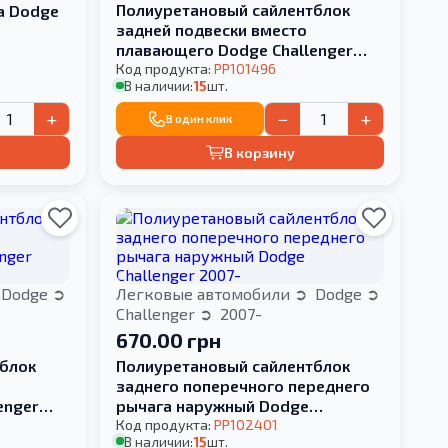
Полиуретановый сайлентблок
а Dodge
задней подвески вместо
плавающего Dodge Challenger
2007-
Код продукта:
PP101496
В наличии:
15
шт.
+
−
+
В один клик
В корзину
Dodge
Легковые автомобили
Dodge
Challenger
2007-
670.00 грн
блок
Полиуретановый сайлентблок
заднего поперечного переднего
enger
рычага наружный Dodge
Challenger 2007-
Код продукта:
PP102401
В наличии:
15
шт.