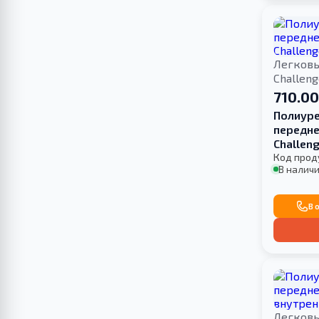
Легков
Challen
710.00
Полиуре
передне
Challen
Код прод
В наличи
В 
Легков