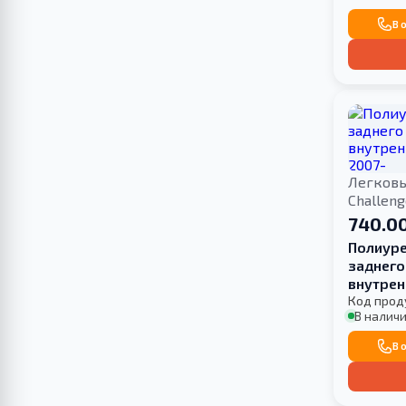
В 
Легков
Challen
740.00
Полиуре
заднего
внутрен
2007-
Код прод
В наличи
В 