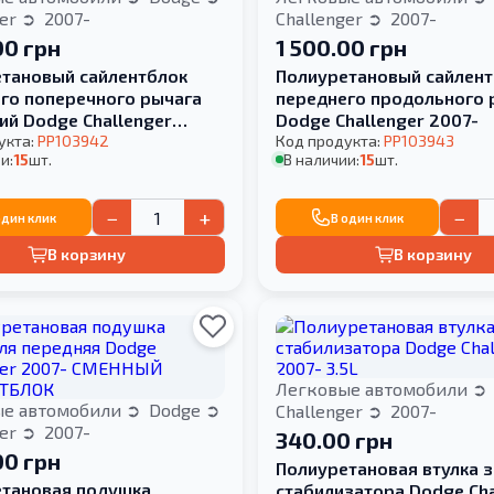
ger
2007-
Challenger
2007-
00 грн
1 500.00 грн
тановый сайлентблок
Полиуретановый сайлент
го поперечного рычага
переднего продольного 
ий Dodge Challenger
Dodge Challenger 2007-
укта:
PP103942
Код продукта:
PP103943
и:
15
шт.
В наличии:
15
шт.
−
+
−
один клик
В один клик
В корзину
В корзину
Легковые автомобили
ые автомобили
Dodge
Challenger
2007-
ger
2007-
340.00 грн
00 грн
Полиуретановая втулка 
тановая подушка
стабилизатора Dodge Cha