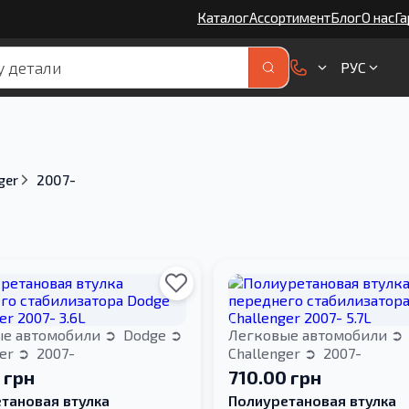
Каталог
Ассортимент
Блог
О нас
Га
РУС
ger
2007-
ые автомобили
Dodge
Легковые автомобили
ger
2007-
Challenger
2007-
 грн
710.00 грн
тановая втулка
Полиуретановая втулка