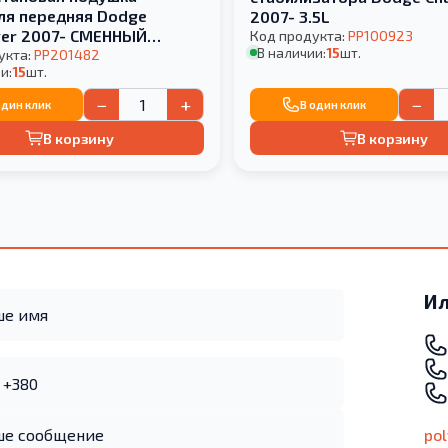
ля передняя Dodge
2007- 3.5L
ger 2007- СМЕННЫЙ
Код продукта:
PP100923
В наличии:
15
шт.
ТБЛОК
укта:
PP201482
и:
15
шт.
−
+
−
один клик
В один клик
В корзину
В корзину
Ил
po