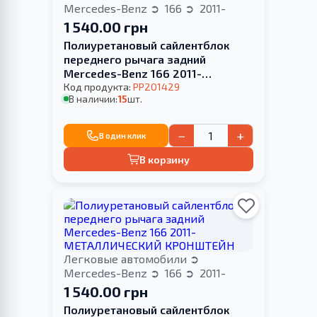
Mercedes-Benz
166
2011-
1 540.00 грн
Полиуретановый сайлентблок
переднего рычага задний
Mercedes-Benz 166 2011-
МЕТАЛЛИЧЕСКИЙ КРОНШТЕЙН
Код продукта:
PP201429
В наличии:
15
шт.
−
+
В один клик
В корзину
Легковые автомобили
Mercedes-Benz
166
2011-
1 540.00 грн
Полиуретановый сайлентблок