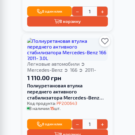
−
+
В один клик
В корзину
Легковые автомобили
Mercedes-Benz
166
2011-
1 110.00 грн
Полиуретановая втулка
переднего активного
стабилизатора Mercedes-Benz
166 2011- 3.0L
Код продукта:
PP200643
В наличии:
15
шт.
−
+
В один клик
В корзину