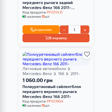
переднего рычага задний
Mercedes-Benz 166 2011-
МЕТАЛЛИЧЕСКИЙ КРОНШТЕЙН
Код продукта:
PP201431
В наличии:
15
шт.
−
+
В один клик
В корзину
Легковые автомобили
Mercedes-Benz
166
2011-
1 060.00 грн
Полиуретановый сайлентблок
переднего верхнего рычага
Mercedes-Benz 166 2011-
Код продукта:
PP103904
В наличии:
15
шт.