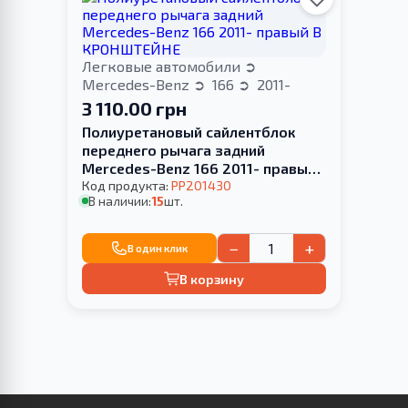
Легковые автомобили
Mercedes-Benz
166
2011-
3 110.00 грн
Полиуретановый сайлентблок
переднего рычага задний
Mercedes-Benz 166 2011- правый
В КРОНШТЕЙНЕ
Код продукта:
PP201430
В наличии:
15
шт.
−
+
В один клик
В корзину