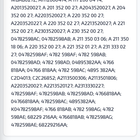
A2013520027, A 201 352 00 27; A2043520027, A 204
352 00 27; A2203520027; A 220 352 00 27;
A2203520227, A 220 352 02 27; A2213520027; A 221
352 00 27; A2303520027; A 230 352 00 27;
04782598AC; 04782598AB; A 211 350 03 06; A 211 350
18 06; A 220 352 00 27; A 221 352 01 27; A 231 333 02
27; 04782598AF; 4782 598AF; 4782 598AB;
04782598AD; 4782 598AD; 04895382AA; 4766
818AA; 04766 818AA; 4782 598AC; 4895 382AA;
C2D4013; C2C26852; A2113500306; A2113501806;
A2203520027; A2213520127; A2313330227;
4782598AF; 4782598AB; 4782598AD; 4766818AA;
04766818AA; 4782598AC; 4895382AA;
K04782598AF; 4766 818AB; 4782 598AG; 4782
598AE; 68229 216AA; 4766818AB; 4782598AG;
4782598AE; 68229216AA;