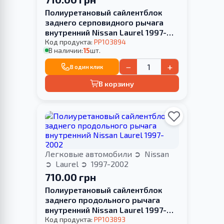
Полиуретановый сайлентблок
заднего серповидного рычага
внутренний Nissan Laurel 1997-
2002
Код продукта:
PP103894
В наличии:
15
шт.
−
+
В один клик
В корзину
Легковые автомобили
Nissan
Laurel
1997-2002
710.00 грн
Полиуретановый сайлентблок
заднего продольного рычага
внутренний Nissan Laurel 1997-
2002
Код продукта:
PP103893