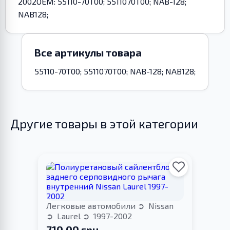
2002OEM: 55110-70T00; 5511070T00; NAB-128;
NAB128;
Все артикулы товара
55110-70T00; 5511070T00; NAB-128; NAB128;
Другие товары в этой категории
Легковые автомобили
Nissan
Laurel
1997-2002
710.00 грн