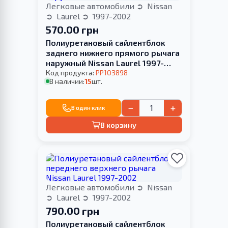
Легковые автомобили
Nissan
Laurel
1997-2002
570.00 грн
Полиуретановый сайлентблок
заднего нижнего прямого рычага
наружный Nissan Laurel 1997-
2002
Код продукта:
PP103898
В наличии:
15
шт.
−
+
В один клик
В корзину
Легковые автомобили
Nissan
Laurel
1997-2002
790.00 грн
Полиуретановый сайлентблок