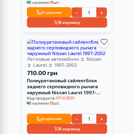
В наличии:
15
шт.
−
+
В один клик
В корзину
Легковые автомобили
Nissan
Laurel
1997-2002
710.00 грн
Полиуретановый сайлентблок
заднего серповидного рычага
наружный Nissan Laurel 1997-
2002
Код продукта:
PP103895
В наличии:
15
шт.
−
+
В один клик
В корзину