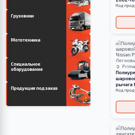
Код прод
Грузовики
Мототехника
Легков
Специальное
Prima
оборудование
Полиуре
шаровой
рычага 
Продукция под заказ
2016
Код прод