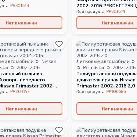
2002-2016 РЕКОНСТРУК
укта:
PP301613
ВАШЕЙ
Код продукта:
PP301614
Нет в наличии
Нет в наличии
ые автомобили
Nissan
Легковые автомобили
star
2002-2016
Primastar
2002-2016
тановый пыльник
Полиуретановая подушк
 опоры переднего
двигателя правая Nissan
Nissan Primastar 2002-
Primastar 2002-2016 2,0
укта:
PP203153
Код продукта:
PP100686
Нет в наличии
Нет в наличии