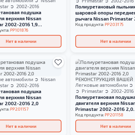
ые автомобили
Nissan
Primastar
2002-2016
star
2002-2016
Полиуретановый пыльни
тановая подушка
шаровой опоры передне
ля верхняя Nissan
рычага Nissan Primastar
ar 2002-2016 1,9
2016 2,5L
Код продукта:
PP203175
Й САЙЛЕНТБЛОК
укта:
PP101876
Нет в наличии
Нет в наличии
ые автомобили
Nissan
Легковые автомобили
star
2002-2016
Primastar
2002-2016
тановая подушка
Полиуретановая подушк
ля верхняя Nissan
двигателя верхняя Nissa
ar 2002-2016 2,0
Primastar 2002-2016 2,0
укта:
PP201157
РЕКОНСТРУКЦИЯ ВАШЕЙ
Код продукта:
PP201158
Нет в наличии
Нет в наличии