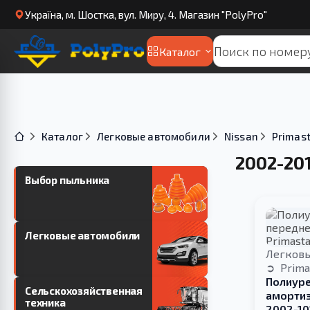
Українa, м. Шостка, вул. Миру, 4. Магазин "PolyPro"
Каталог
Каталог
Легковые автомобили
Nissan
Primas
2002-20
Выбор пыльника
Легковые автомобили
Легков
Prima
Полиуре
Сельскохозяйственная
амортиз
техника
2002-10