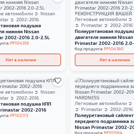
ые автомобили
Nissan
Легковые автомобили
star
2002-2016
Primastar
2002-2016
тановая подушка
Полиуретановая подушк
ля нижняя Nissan
двигателя нижняя Nissan
ar 2002-2016 2.0-2.5L
Primastar 2002-2016 2.0-
укта:
PP104356
РЕКОНСТРУКЦИЯ ВАШЕЙ
Код продукта:
PP104360
Нет в наличии
Нет в наличии
ые автомобили
Nissan
star
2002-2016
Легковые автомобили
тановая подушка КПП
Primastar
2002-2016
Primastar 2002-2016
Полиуретановый сайлент
укта:
PP102113
переднего подрамника з
Nissan Primastar 2002-2
HARDNESS
Код продукта:
PP101564