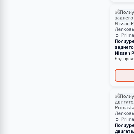
Легков
Prima
Полиуре
заднего
Nissan 
Код прод
Легков
Prima
Полиуре
двигате