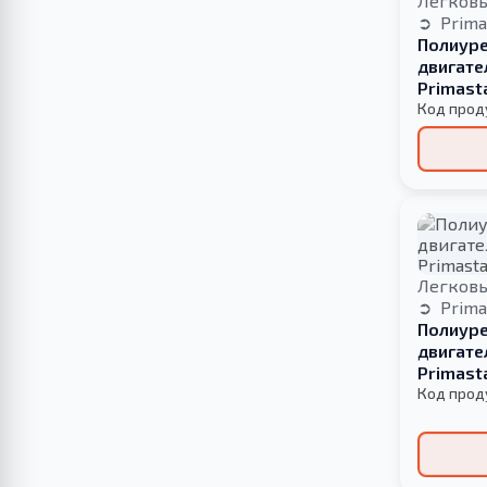
Легков
Prima
Полиуре
двигате
Primast
БОЛЬШО
Код прод
Легков
Prima
Полиуре
двигате
Primast
Код прод