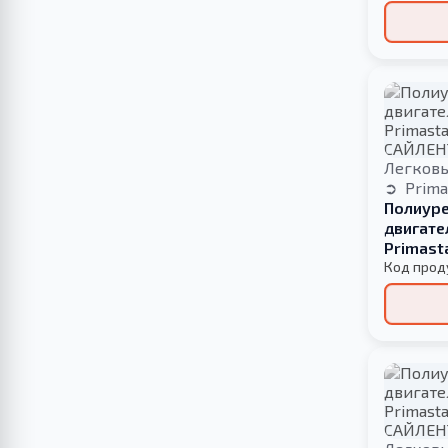
Легков
Prima
Полиуре
двигате
Primast
БОЛЬШО
Код прод