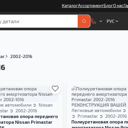
Каталог
Ассортимент
Блог
О нас
Га
РУС
tar
2002-2016
16
ые автомобили
Nissan
Легковые автомобили
star
2002-2016
Primastar
2002-2016
тановая опора переднего
Полиуретановая опора п
атора Nissan Primastar
амортизатора Nissan Pri
16