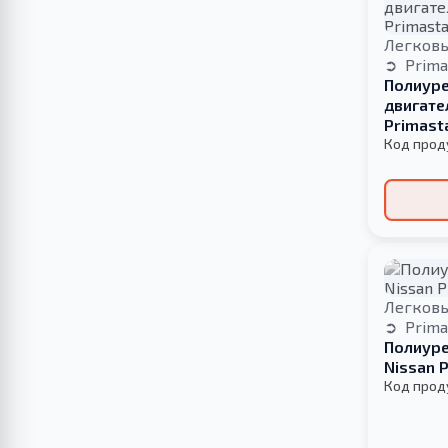
Легков
Prima
Полиуре
двигате
Primast
Код прод
Легков
Prima
Полиуре
Nissan 
Код прод