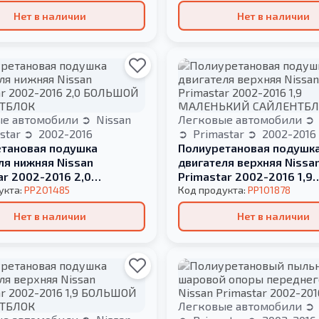
Нет в наличии
Нет в наличии
ые автомобили
Nissan
Легковые автомобили
star
2002-2016
Primastar
2002-2016
тановая подушка
Полиуретановая подушк
ля нижняя Nissan
двигателя верхняя Nissa
ar 2002-2016 2,0
Primastar 2002-2016 1,9
Й САЙЛЕНТБЛОК
укта:
PP201485
МАЛЕНЬКИЙ САЙЛЕНТБЛ
Код продукта:
PP101878
Нет в наличии
Нет в наличии
Легковые автомобили