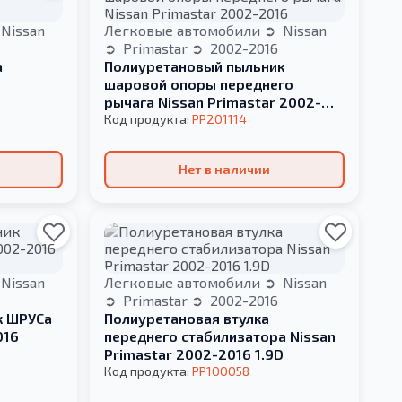
Nissan
Легковые автомобили
Nissan
Primastar
2002-2016
а
Полиуретановый пыльник
шаровой опоры переднего
рычага Nissan Primastar 2002-
2016
Код продукта:
PP201114
Нет в наличии
Nissan
Легковые автомобили
Nissan
Primastar
2002-2016
к ШРУСа
Полиуретановая втулка
016
переднего стабилизатора Nissan
Primastar 2002-2016 1.9D
Код продукта:
PP100058