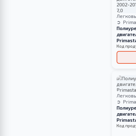
Легков
Prima
Полиуре
двигате
Primast
РЕКОНСТ
Код прод
Легков
Prima
Полиуре
двигате
Primast
Код прод