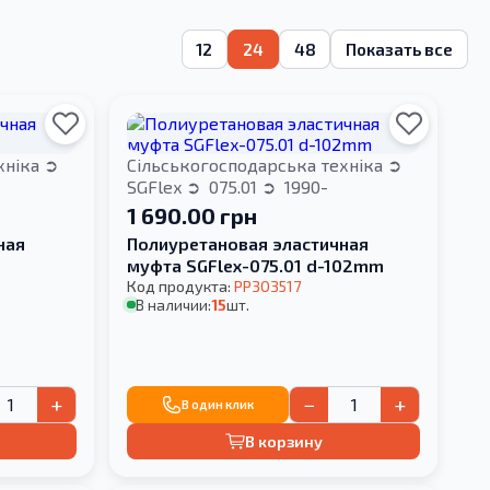
12
24
48
Показать все
хніка
Сільськогосподарська техніка
SGFlex
075.01
1990-
1 690.00 грн
ная
Полиуретановая эластичная
муфта SGFlex-075.01 d-102mm
Код продукта:
PP303517
В наличии:
15
шт.
+
−
+
В один клик
В корзину