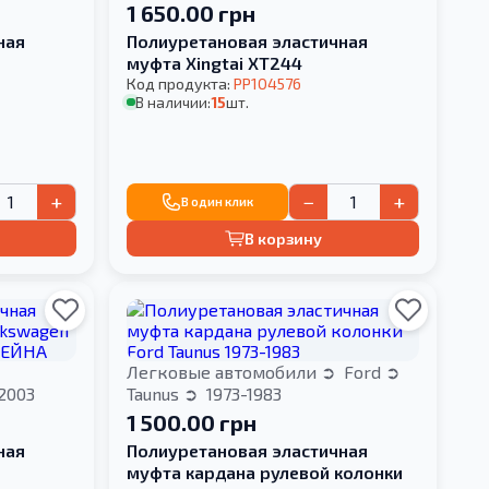
1 650.00 грн
ная
Полиуретановая эластичная
муфта Xingtai XT244
Код продукта:
PP104576
В наличии:
15
шт.
+
−
+
В один клик
В корзину
Легковые автомобили
Ford
2003
Taunus
1973-1983
1 500.00 грн
ная
Полиуретановая эластичная
муфта кардана рулевой колонки