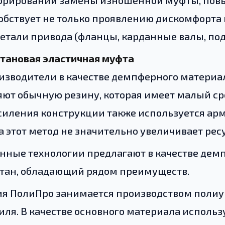
орировании замены изношенной муфты, повы
собствует не только проявлению дискомфорта 
детали привода (фланцы, карданные валы, по
тановая эластичная муфта
изводители в качестве демпферного материа
ют обычную резину, которая имеет малый сро
силения конструкции также используется арм
 этот метод не значительно увеличивает ресу
нные технологии предлагают в качестве дем
тан, обладающий рядом преимуществ.
я ПолиПро занимается производством полиу
иля. В качестве основного материала исполь