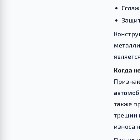
Сглаж
Защит
Конструк
металли
являетс
Когда н
Признак
автомоб
также п
трещин 
износа 