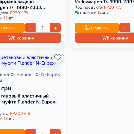
ардана задняя
Volkswagen T4 1990-200
gen T4 1990-2003
КРОНШТЕЙНА
Код продукта:
PP301175
В наличии:
15
шт.
SS БЕЗ КРОНШТЕЙНА
укта:
PP301176
и:
15
шт.
−
+
−
один клик
В один клик
В корзину
В корзину
ніка
Flender
N-Eupex
а
 грн
тановый эластичный
 муфти Flender N-Eupex-
укта:
PP200748
и:
15
шт.