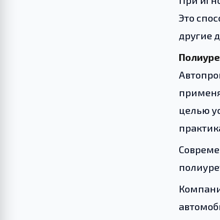
При игн
Это спо
другие 
Полиуре
Автопро
применя
целью у
практика
Совреме
полиуре
Компани
автомоб