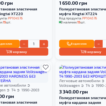
00 грн
1 650.00 грн
тановая эластичная
Полиуретановая эластич
ingtai XT220
муфта Xingtai XT224
укта:
PP104576
Код продукта:
PP104576
и:
15
шт.
В наличии:
15
шт.
−
+
−
один клик
В один клик
В корзину
В корзину
Легковые автомобили
ые автомобили
Volkswagen
T4
1990-
gen
T4
1990-2003
3 340.00 грн
00 грн
Полиуретановая эластич
тановая эластичная
муфта кардана задняя