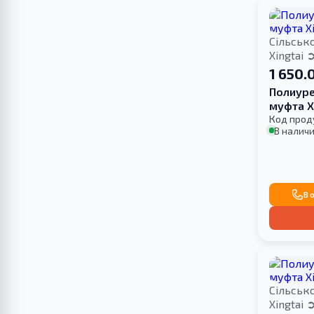
Сільськ
Xingtai
1 650.
Полиуре
муфта X
Код прод
В наличи
В 
Сільськ
Xingtai