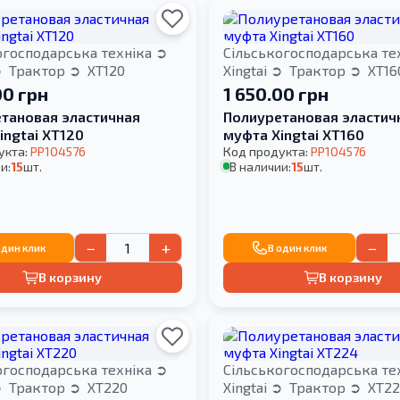
огосподарська техніка
Сільськогосподарська те
Трактор
XT120
Xingtai
Трактор
XT16
00 грн
1 650.00 грн
тановая эластичная
Полиуретановая эластич
ingtai XT120
муфта Xingtai XT160
укта:
PP104576
Код продукта:
PP104576
и:
15
шт.
В наличии:
15
шт.
−
+
−
один клик
В один клик
В корзину
В корзину
огосподарська техніка
Сільськогосподарська те
Трактор
XT220
Xingtai
Трактор
XT22