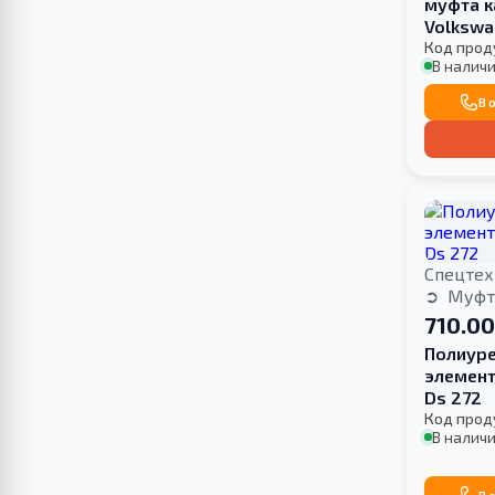
муфта к
Volkswa
HARDNE
Код прод
В наличи
В 
Спецтех
Муфт
710.00
Полиуре
элемент
Ds 272
Код прод
В наличи