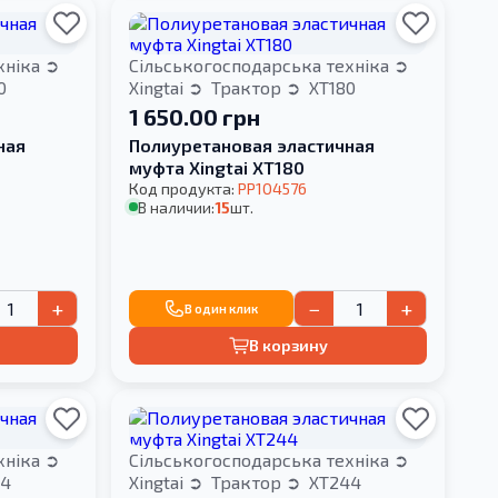
хніка
Сільськогосподарська техніка
0
Xingtai
Трактор
XT180
1 650.00 грн
ная
Полиуретановая эластичная
муфта Xingtai XT180
Код продукта:
PP104576
В наличии:
15
шт.
+
−
+
В один клик
В корзину
хніка
Сільськогосподарська техніка
4
Xingtai
Трактор
XT244