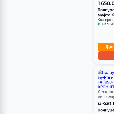
1 650.
Полиуре
муфта X
Код прод
В наличи
В 
Легков
Volkswa
4 340.
Полиуре