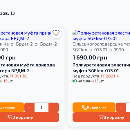
ров: 13
ніка
Брдм-2
Брдм-2
Сільськогосподарська те
1989
SGFlex
075.01
1990-
00 грн
1 690.00 грн
тановая муфта привода
Полиуретановая эластич
ятора БРДМ-2
муфта SGFlex-075.01
укта:
PP301188
Код продукта:
PP202114
и:
15
шт.
В наличии:
15
шт.
−
+
−
один клик
В один клик
В корзину
В корзину