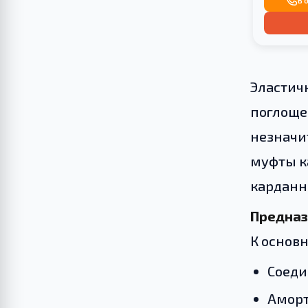
В 
Эластич
поглоще
незначи
муфты к
карданн
Предназ
К основ
Соеди
Аморт