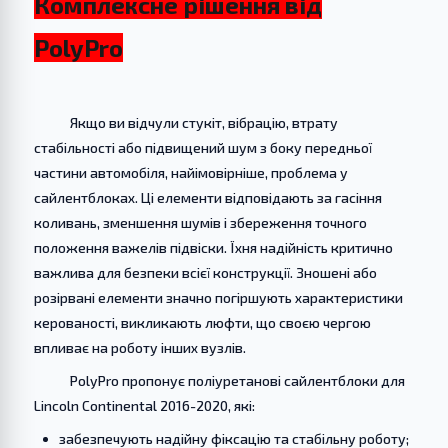
Комплексне рішення від
PolyPro
Якщо ви відчули стукіт, вібрацію, втрату
стабільності або підвищений шум з боку передньої
частини автомобіля, найімовірніше, проблема у
сайлентблоках. Ці елементи відповідають за гасіння
коливань, зменшення шумів і збереження точного
положення важелів підвіски. Їхня надійність критично
важлива для безпеки всієї конструкції. Зношені або
розірвані елементи значно погіршують характеристики
керованості, викликають люфти, що своєю чергою
впливає на роботу інших вузлів.
PolyPro пропонує поліуретанові сайлентблоки для
Lincoln Continental 2016-2020, які:
забезпечують надійну фіксацію та стабільну роботу;