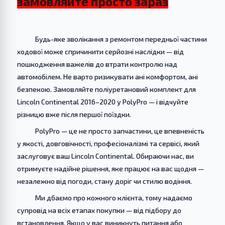
замовляйте просто зараз
Будь-яке зволікання з ремонтом передньої частини
ходової може спричинити серйозні наслідки — від
пошкодження важелів до втрати контролю над
автомобілем. Не варто ризикувати ані комфортом, ані
безпекою. Замовляйте поліуретановий комплект для
Lincoln Continental 2016–2020 у PolyPro — і відчуйте
різницю вже після першої поїздки.
PolyPro — це не просто запчастини, це впевненість
у якості, довговічності, професіоналізмі та сервісі, який
заслуговує ваш Lincoln Continental. Обираючи нас, ви
отримуєте надійне рішення, яке працює на вас щодня —
незалежно від погоди, стану доріг чи стилю водіння.
Ми дбаємо про кожного клієнта, тому надаємо
супровід на всіх етапах покупки — від підбору до
встановлення. Якщо у вас виникнуть питання або