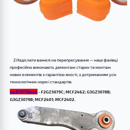
2.Надіслати важелі на перепресування — наші фахівці
професійно виконають демонтаж старих та монтаж
нових елементів з гарантією якості, з дотриманням усіх
технологічних норм і стандартів.
pp87078pos
- F2GZ3079C; MCF2462; G3GZ3078B;
G3GZ3079B; MCF2401; MCF2402.