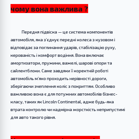
чому вона важлива ?
Передня підвіска — це система компонентів
автомобіля, яка з’єднує передні колеса з кузовом і
відповідає за поглинання ударів, стабілізацію руху,
керованість і комфорт водіння. Вона включає
амортизатори, пружини, важелі, шарові опори та
сайлентблоки. Саме завдяки її коректній роботі
автомобіль м’яко проходить нерівності дороги,
зберігаючи зчеплення коліс з покриттям. Особливо
важливою вона є для потужних автомобілів бізнес-
класу, таких як Lincoln Continental, адже будь-яка
втрата контролю чи надмірна жорсткість неприпустимі
для авто такого рівня.