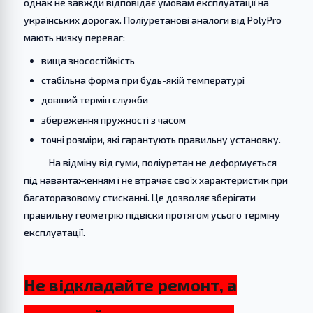
однак не завжди відповідає умовам експлуатації на
українських дорогах. Поліуретанові аналоги від PolyPro
мають низку переваг:
вища зносостійкість
стабільна форма при будь-якій температурі
довший термін служби
збереження пружності з часом
точні розміри, які гарантують правильну установку.
На відміну від гуми, поліуретан не деформується
під навантаженням і не втрачає своїх характеристик при
багаторазовому стисканні. Це дозволяє зберігати
правильну геометрію підвіски протягом усього терміну
експлуатації.
Не відкладайте ремонт, а