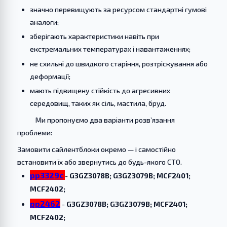
значно перевищують за ресурсом стандартні гумові
аналоги;
зберігають характеристики навіть при
екстремальних температурах і навантаженнях;
не схильні до швидкого старіння, розтріскування або
деформації;
мають підвищену стійкість до агресивних
середовищ, таких як сіль, мастила, бруд.
Ми пропонуємо два варіанти розв’язання
проблеми:
Замовити сайлентблоки окремо — і самостійно
встановити їх або звернутись до будь-якого СТО.
pp3329c
-
G3GZ3078B; G3GZ3079B; MCF2401;
MCF2402;
pp2462
-
G3GZ3078B; G3GZ3079B; MCF2401;
MCF2402;