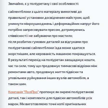
Звичайно, є у поліуретану і свої особливості:
сайлентблоки з цього матеріалу вимогливі до
правильної установки досвідченим майстром, щоб
уникнути мікроушкоджень і деформаційних напруг його
потрібно запресовувати пресом, дотримуючись
співвісності і не забуваючи про мастило;
після розбитих гумових деталей за відгуками про
поліуретанові сайлентблоки їзда може здатися
жорсткішим, але керованість машиною покращується.
В результаті перехід на поліуретан заощаджує кошти,
час та сили, тому що продовжує тимчасові відрізки між
ремонтами авто, продовжує життя підвіски та
уповільнює руйнування інших вузлів автомобіля, а
також шин.
Компанія "ПоліПро"
пропонує як окремі поліуретанові
деталі, так і комплекти для підвіски автомобілів усіх
марок. Ми виготовляємо точні копії оригінальних