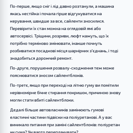
По-перше, якщо сніг і лід давно розтанули, а машина
якась нестійка і почала гірше відгукуватися на
керування, швидше за все, сайленти зносилися.
Перевірити їх стан можна на оглядовій ямі або
автосервісі. Тріщини, розриви, люфт кажуть, що їх
потрібно терміново змінювати, інакше почнуть
розбиватися посадкові місця шарнірних з'єднань, і тоді
знадобиться дорожчий ремонт.
По-друге, порушення розвалу-сходження теж може
пояснюватися зносом сайлентблоків.
По-третє, якщо при переході на літню гуму ви помітили
нерівномірне бічне стирання покришок, причиною знову
могли стати вбиті сайлентблоки.
Дедалі більше автовласників замінюють гумові
еластичні частини підвіски на поліуретанові. А у вас
виникало питання при заміні сайлентблоків: поліуретан
чи гума? Чи варто переплачувати?