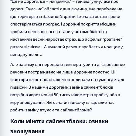
"Це не дороги, це – напрямки," – так відгукнулася про
дороги Сумської області одна людина, яка переїхала на
цю територію із Західної України. І хоча за останні роки
спостерігається прогрес, і дорожні покриття місцями
зробили непогано, все ж таки у автомобілістів з
настанням весни наростає страх, що асфальт "розтане"
разом зі снігом... А ямковий ремонт зроблять у кращому
випадку до літа.
Але за зиму від перепадів температури та дії агресивних
речовин постраждало не лише дорожнє полотно. Ці
фактори плюс навантаження впливали на гумові деталі
підвіски. З нашими дорогами заміна сайлентблоків
потрібна через кожні 50 тисяч кілометрів пробігу або в
міру зношування. Які ознаки підкажуть, що вже час
робити заміну втулок та сайлентблоків?
Коли міняти сайлентблоки: ознаки
зношування