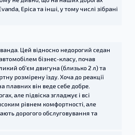
Evanda, Epica та інші, у тому числі зібрані
ванда. Цей відносно недорогий седан
автомобілем бізнес-класу, почав
икий об'єм двигуна (близько 2 л) та
ну розмірену їзду. Хоча до реакції
а плавних він веде себе добре.
х, але підвіска згладжує і всі
високим рівнем комфортності, але
ають дорогого обслуговування та