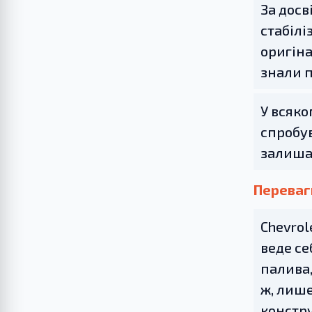
За досв
стабілі
оригіна
знали п
У всяко
спробув
залиша
Переваги
Chevrol
веде се
палива,
ж, лиш
констру