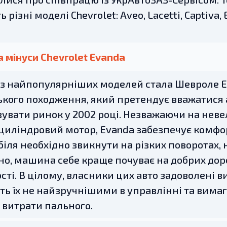
 різні моделі Chevrolet: Aveo, Lacetti, Captiva, 
 мінуси Chevrolet Evanda
 з найпопулярніших моделей стала Шевроле Е
кого походження, який претендує вважатися 
увати ринок у 2002 році. Незважаючи на невел
иліндровий мотор, Evanda забезпечує комфорт
іля необхідно звикнути на різких поворотах, н
о, машина себе краще почуває на добрих дорога
сті. В цілому, власники цих авто задоволені 
ь їх не найзручнішими в управлінні та вимаг
 витрати пального.