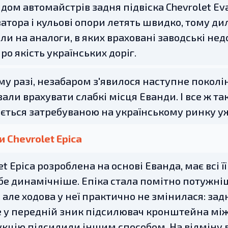
ідом автомайстрів задня підвіска Chevrolet Ev
затора і кульові опори летять швидко, тому д
ли на аналоги, в яких враховані заводські не
ро якість українських доріг.
му разі, незабаром з'явилося наступне поколінн
али врахувати слабкі місця Еванди. І все ж та
ється затребуваною на українському ринку уж
 Chevrolet Epica
et Epica розроблена на основі Еванда, має всі ї
бе динамічніше. Епіка стала помітно потужні
 але ходова у неї практично не змінилася: за
е у передній зник підсилювач кронштейна мі
кцію підсилили іншим способом. На відміну ві