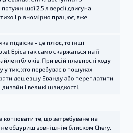
потужнішої 2,5 л версії двигуна
о тихо і рівномірно працює, вже
а підвіска - це плюс, то інші
et Epica так само скаржаться на її
сайлентблоків. При всій плавності ходу
му у тих, хто перебуває в пошуках
ибрати дешевшу Еванду або переплатити
й дизайн і великі швидкості.
а копіювати те, що затребуване на
y не обдуриш зовнішнім блиском Chery.