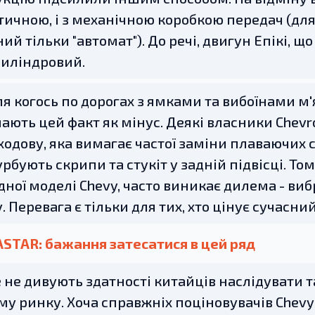
ичною, і з механічною коробкою передач (для 
ий тільки "автомат"). До речі, двигун Епікі, щ
иліндровий.
я когось по дорогах з ямками та вибоїнами м'як
ють цей факт як мінус. Деякі власники Chevrol
ходову, яка вимагає частої заміни плаваючих 
урбують скрипи та стукіт у задній підвісці. То
дної моделі Chevy, часто виникає дилема - в
у. Перевага є тільки для тих, хто цінує сучасни
ASTAR: бажання затесатися в цей ряд
 не дивують здатності китайців наслідувати т
му ринку. Хоча справжніх поціновувачів Chev