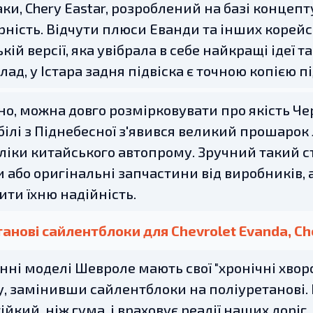
аки, Chery Eastar, розроблений на базі концеп
ність. Відчути плюси Еванди та інших корейсь
кій версії, яка увібрала в себе найкращі ідеї 
ад, у Істара задня підвіска є точною копією п
о, можна довго розмірковувати про якість Чері
ілі з Піднебесної з'явився великий прошаро
ліки китайського автопрому. Зручний такий ст
 або оригінальні запчастини від виробників, 
ти їхню надійність.
анові сайлентблоки для Chevrolet Evanda, Chev
нні моделі Шевроле мають свої "хронічні хворо
у, замінивши сайлентблоки на поліуретанові.
ійкий, ніж гума, і враховує реалії наших доріг