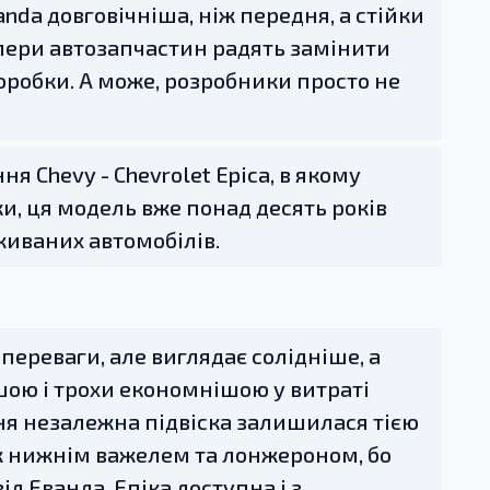
anda довговічніша, ніж передня, а стійки
илери автозапчастин радять замінити
доробки. А може, розробники просто не
я Chevy - Chevrolet Epica, в якому
ки, ця модель вже понад десять років
иваних автомобілів.
ї переваги, але виглядає солідніше, а
шою і трохи економнішою у витраті
дня незалежна підвіска залишилася тією
ж нижнім важелем та лонжероном, бо
д Еванда, Епіка доступна і з