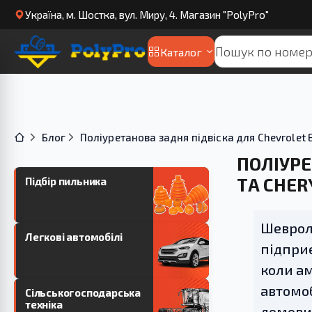
Українa, м. Шостка, вул. Миру, 4. Магазин "PolyPro"
Каталог
Блог
Поліуретанова задня підвіска для Chevrolet E
ПОЛІУРЕ
ТА CHER
Підбір пильника
Шевроле
Легкові автомобілі
підприє
коли ам
автомоб
Сільськогосподарська
техніка
домовил