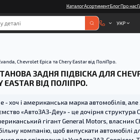
Каталог
Асортимент
Блог
Про нас
Г
УКР
vanda, Chevrolet Epica та Chery Eastar від ПоліПро.
ТАНОВА ЗАДНЯ ПІДВІСКА ДЛЯ CHEVR
Y EASTAR ВІД ПОЛІПРО.
 - хоч і американська марка автомобілів, але 
мство «АвтоЗАЗ-Деу» - це дочірня структура C
ериканський гігант General Motors, власник C
ільну компанію, щоб випускати автомобілі для
ися про співпрацю із УкрАвтоЗАЗ-Сервісом. Т