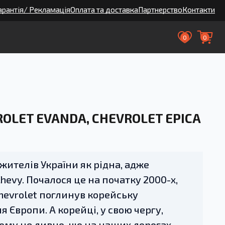
арантія/ Рекламація
Оплата та доставка
Партнерство
Контакти
0
0
OLET EVANDA, CHEVROLET EPICA
жителів України як рідна, адже
hevy. Почалося це на початку 2000-х,
hevrolet поглинув корейську
 Європи. А корейці, у свою чергу,
ому не дивно, що на наших дорогах