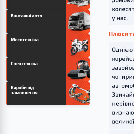
колесять
Вантажні авто
у нас.
Плюси та
Мототехніка
Однією
корейсь
Спецтехніка
завойов
чотириц
автомоб
Вироби під
замовлення
Звичайн
нерівно
визнают
великої