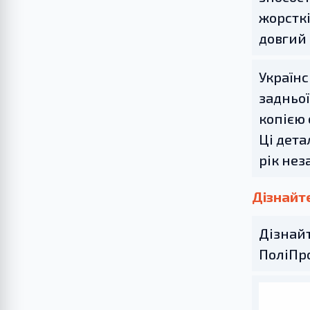
жорсткі
довгий 
Українс
задньої
копією 
Ці дета
рік нез
Дізнайт
Дізнайт
ПоліПро