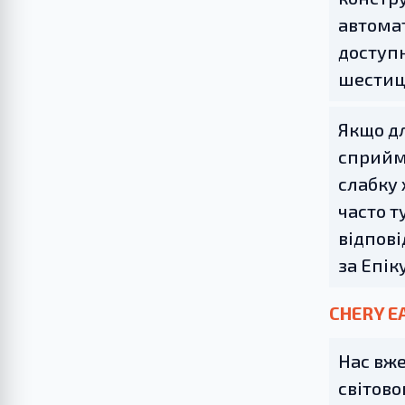
автомат
доступн
шестиц
Якщо дл
сприйма
слабку 
часто т
відпові
за Епік
CHERY E
Нас вже
світово