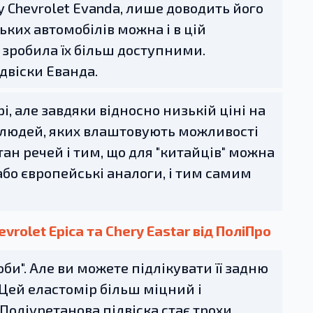
ту Chevrolet Evanda, лише доводить його
ких автомобілів можна і в цій
та зробила їх більш доступними.
ідвіски Еванда.
, але завдяки відносно низькій ціні на
к людей, яких влаштовують можливості
ан речей і тим, що для "китайців" можна
або європейські аналоги, і тим самим
rolet Epica та Chery Eastar від ПоліПро
би". Але ви можете підлікувати її задню
 Цей еластомір більш міцний і
. Поліуретанова підвіска стає трохи