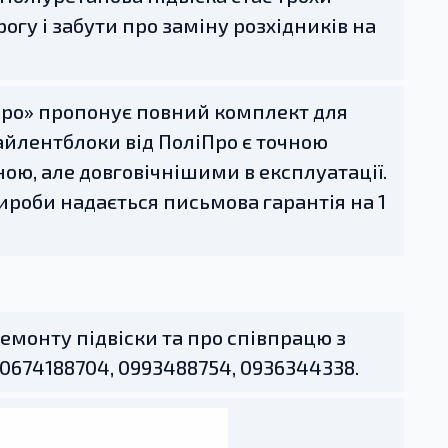
гу і забути про заміну розхідників на
 Про» пропонує повний комплект для
 Сайлентблоки від ПоліПро є точною
ою, але довговічнішими в експлуатації.
 вироби надається письмова гарантія на 1
емонту підвіски та про співпрацю з
0674188704, 0993488754, 0936344338.