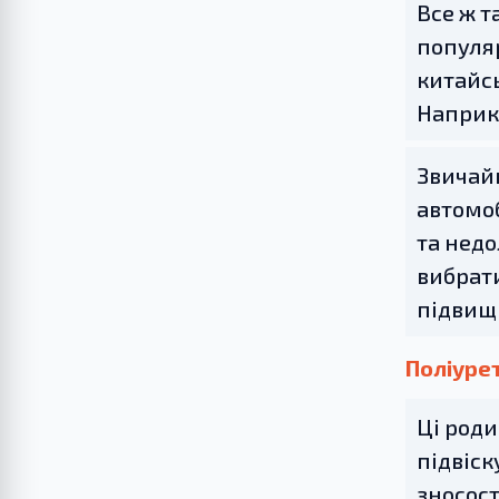
Все ж т
популяр
китайсь
Наприкл
Звичайн
автомоб
та недо
вибрати
підвищи
Поліурет
Ці роди
підвіск
зносост