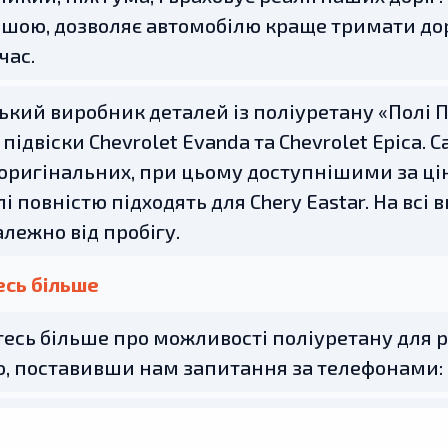
шою, дозволяє автомобілю краще тримати доро
час.
ький виробник деталей із поліуретану «Полі
 підвіски Chevrolet Evanda та Chevrolet Epica.
оригінальних, при цьому доступнішими за цін
лі повністю підходять для Chery Eastar. На всі
алежно від пробігу.
есь більше
есь більше про можливості поліуретану для р
, поставивши нам запитання за телефонами: 