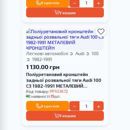
−
+
В один клік
У кошик
Легкові автомобілі
Audi
100
1982-1991
1 130.00 грн
Поліуретановий кронштейн
задньої розвальної тяги Audi 100
С3 1982-1991 МЕТАЛЕВИЙ
КРОНШТЕЙН
Код товару:
PP103672
В наявності:
15
шт.
−
+
В один клік
У кошик