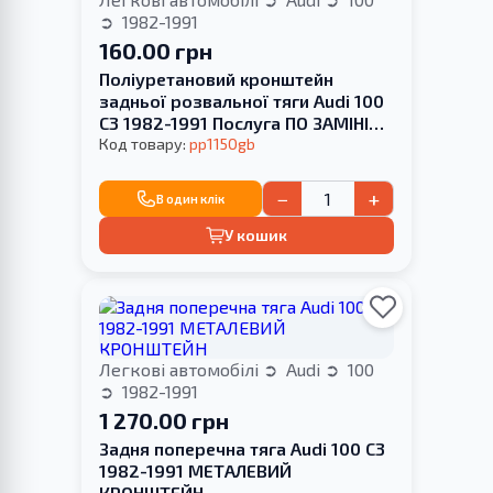
1982-1991
160.00 грн
Поліуретановий кронштейн
задньої розвальної тяги Audi 100
С3 1982-1991 Послуга ПО ЗАМІНІ
САЙЛЕНТБЛОКА
Код товару:
pp1150gb
−
+
В один клік
У кошик
Легкові автомобілі
Audi
100
1982-1991
1 270.00 грн
Задня поперечна тяга Audi 100 C3
1982-1991 МЕТАЛЕВИЙ
КРОНШТЕЙН