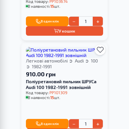
ВАШОЇ
Код товару:
PP103674
В наявності:
15
шт.
−
+
В один клік
У кошик
Легкові автомобілі
Audi
100
1982-1991
910.00 грн
Поліуретановий пильник ШРУСа
Audi 100 1982-1991 зовнішній
Код товару:
PP101309
В наявності:
15
шт.
−
+
В один клік