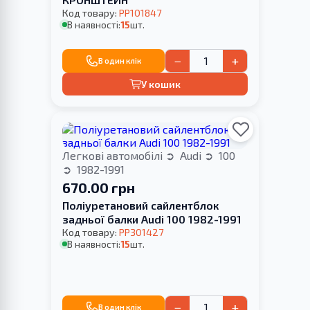
Код товару:
PP101847
В наявності:
15
шт.
−
+
В один клік
У кошик
Легкові автомобілі
Audi
100
1982-1991
670.00 грн
Поліуретановий сайлентблок
задньої балки Audi 100 1982-1991
Код товару:
PP301427
В наявності:
15
шт.
−
+
В один клік