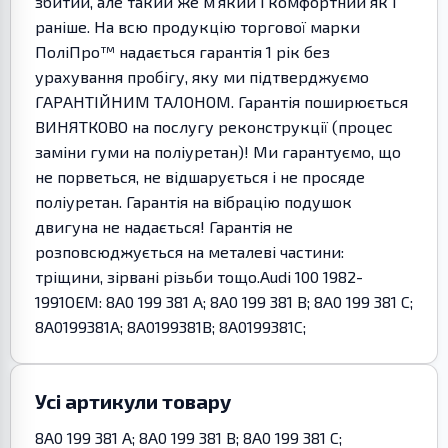
збитий, але такий же м'який і комфортний як і
раніше. На всю продукцію торгової марки
ПоліПро™ надається гарантія 1 рік без
урахування пробігу, яку ми підтверджуємо
ГАРАНТІЙНИМ ТАЛОНОМ. Гарантія поширюється
ВИНЯТКОВО на послугу реконструкції (процес
заміни гуми на поліуретан)! Ми гарантуємо, що
не порветься, не відшарується і не просяде
поліуретан. Гарантія на вібрацію подушок
двигуна не надається! Гарантія не
розповсюджується на металеві частини:
тріщини, зірвані різьби тощо.Audi 100 1982-
1991OEM: 8A0 199 381 A; 8A0 199 381 B; 8A0 199 381 C;
8A0199381A; 8A0199381B; 8A0199381C;
Усі артикули товару
8A0 199 381 A; 8A0 199 381 B; 8A0 199 381 C;