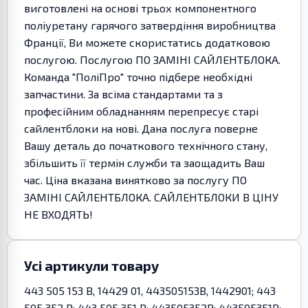
виготовлені на основі трьох компонентного
поліуретану гарячого затвердіння виробництва
Франції, Ви можете скористатись додатковою
послугою. Послугою ПО ЗАМІНІ САЙЛЕНТБЛОКА.
Команда "ПоліПро" точно підбере необхідні
запчастини. За всіма стандартами та з
професійним обладнанням перепресує старі
сайлентблоки на нові. Дана послуга поверне
Вашу деталь до початкового технічного стану,
збільшить її термін служби та заощадить Ваш
час. Ціна вказана винятково за послугу ПО
ЗАМІНІ САЙЛЕНТБЛОКА. САЙЛЕНТБЛОКИ В ЦІНУ
НЕ ВХОДЯТЬ!
Усі артикули товару
443 505 153 B, 14429 01, 443505153B, 1442901; 443
505 352 P; 443 505 351 P; 443505352P; 443505351P;