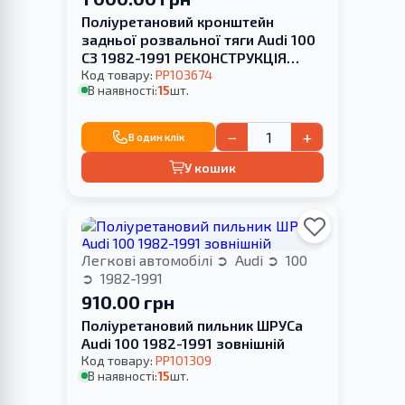
Поліуретановий кронштейн
задньої розвальної тяги Audi 100
С3 1982-1991 РЕКОНСТРУКЦІЯ
ВАШОЇ
Код товару:
PP103674
В наявності:
15
шт.
−
+
В один клік
У кошик
Легкові автомобілі
Audi
100
1982-1991
910.00 грн
Поліуретановий пильник ШРУСа
Audi 100 1982-1991 зовнішній
Код товару:
PP101309
В наявності:
15
шт.