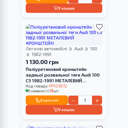
У кошик
Легкові автомобілі
Audi
100
1982-1991
1 130.00 грн
Поліуретановий кронштейн
задньої розвальної тяги Audi 100
С3 1982-1991 МЕТАЛЕВИЙ
КРОНШТЕЙН
Код товару:
PP103672
В наявності:
15
шт.
−
+
В один клік
У кошик