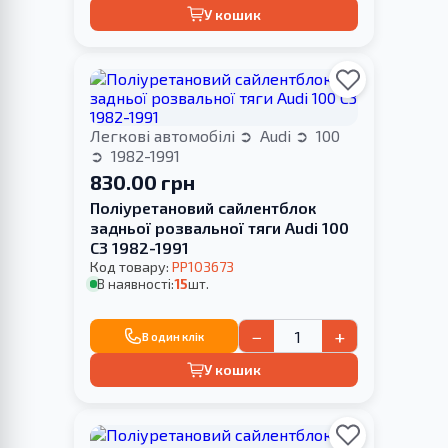
У кошик
Легкові автомобілі
Audi
100
1982-1991
830.00 грн
Поліуретановий сайлентблок
задньої розвальної тяги Audi 100
С3 1982-1991
Код товару:
PP103673
В наявності:
15
шт.
−
+
В один клік
У кошик