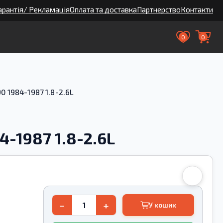
арантія/ Рекламація
Оплата та доставка
Партнерство
Контакти
0
0
0 1984-1987 1.8-2.6L
4-1987 1.8-2.6L
−
+
У кошик