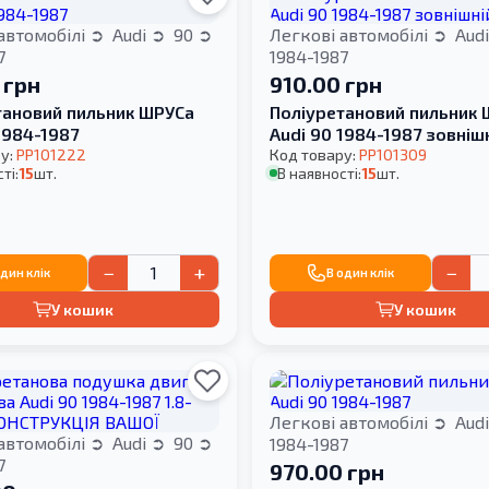
автомобілі
Audi
90
Легкові автомобілі
Aud
7
1984-1987
 грн
910.00 грн
тановий пильник ШРУСа
Поліуретановий пильник
1984-1987
Audi 90 1984-1987 зовніш
у:
PP101222
Код товару:
PP101309
ті:
15
шт.
В наявності:
15
шт.
−
+
−
один клік
В один клік
У кошик
У кошик
Легкові автомобілі
Aud
автомобілі
Audi
90
1984-1987
7
970.00 грн