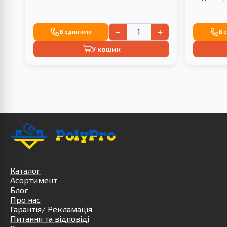
−
+
В один клік
В 
У кошик
Каталог
Асортимент
Блог
Про нас
Гарантія/ Рекламація
Питання та відповіді