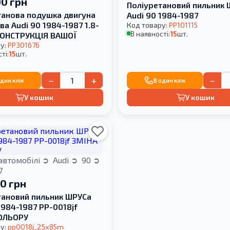
00 грн
Поліуретановий пильник
танова подушка двигуна
Audi 90 1984-1987
ава Audi 90 1984-1987 1.8-
Код товару:
PP101115
В наявності:
15
шт.
КОНСТРУКЦІЯ ВАШОЇ
у:
PP301676
ті:
15
шт.
−
+
−
один клік
В один клік
У кошик
У кошик
автомобілі
Audi
90
7
00 грн
тановий пильник ШРУСа
1984-1987 PP-0018jf
ОЛЬОРУ
у:
pp0018j_25x85m