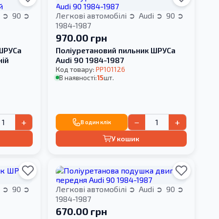
i
90
Легкові автомобілі
Audi
90
1984-1987
970.00 грн
 ШРУСа
Поліуретановий пильник ШРУСа
ній
Audi 90 1984-1987
Код товару:
PP101126
В наявності:
15
шт.
+
−
+
В один клік
У кошик
i
90
Легкові автомобілі
Audi
90
1984-1987
670.00 грн