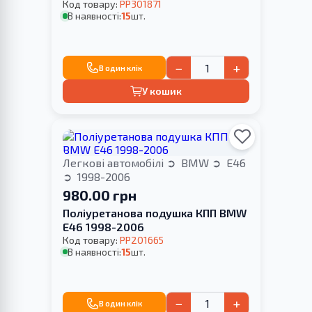
Код товару:
PP301871
В наявності:
15
шт.
−
+
В один клік
У кошик
Легкові автомобілі
BMW
E46
1998-2006
980.00 грн
Поліуретанова подушка КПП BMW
E46 1998-2006
Код товару:
PP201665
В наявності:
15
шт.
−
+
В один клік