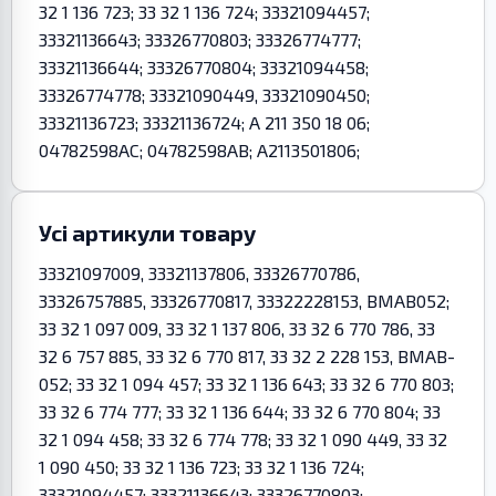
32 1 136 723; 33 32 1 136 724; 33321094457;
33321136643; 33326770803; 33326774777;
33321136644; 33326770804; 33321094458;
33326774778; 33321090449, 33321090450;
33321136723; 33321136724; A 211 350 18 06;
04782598AC; 04782598AB; A2113501806;
Усі артикули товару
33321097009, 33321137806, 33326770786,
33326757885, 33326770817, 33322228153, BMAB052;
33 32 1 097 009, 33 32 1 137 806, 33 32 6 770 786, 33
32 6 757 885, 33 32 6 770 817, 33 32 2 228 153, BMAB-
052; 33 32 1 094 457; 33 32 1 136 643; 33 32 6 770 803;
33 32 6 774 777; 33 32 1 136 644; 33 32 6 770 804; 33
32 1 094 458; 33 32 6 774 778; 33 32 1 090 449, 33 32
1 090 450; 33 32 1 136 723; 33 32 1 136 724;
33321094457; 33321136643; 33326770803;