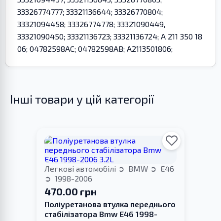
33326774777; 33321136644; 33326770804;
33321094458; 33326774778; 33321090449,
33321090450; 33321136723; 33321136724; A 211 350 18
06; 04782598AC; 04782598AB; A2113501806;
Інші товари у цій категорії
Легкові автомобілі
BMW
E46
1998-2006
470.00 грн
Поліуретанова втулка переднього
стабілізатора Bmw E46 1998-