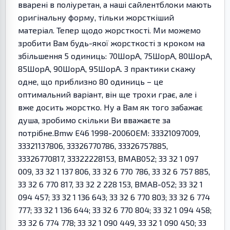
вварені в поліуретан, а наші сайлентблоки мають
оригінальну форму, тільки жорсткіший
матеріал. Тепер щодо жорсткості. Ми можемо
зробити Вам будь-якої жорсткості з кроком на
збільшення 5 одиниць: 70ШорА, 75ШорА, 80ШорА,
85ШорА, 90ШорА, 95ШорА. З практики скажу
одне, що приблизно 80 одиниць – це
оптимальний варіант, він ще трохи грає, але і
вже досить жорстко. Ну а Вам як того забажає
душа, зробимо скільки Ви вважаєте за
потрібне.Bmw E46 1998-2006OEM: 33321097009,
33321137806, 33326770786, 33326757885,
33326770817, 33322228153, BMAB052; 33 32 1 097
009, 33 32 1 137 806, 33 32 6 770 786, 33 32 6 757 885,
33 32 6 770 817, 33 32 2 228 153, BMAB-052; 33 32 1
094 457; 33 32 1 136 643; 33 32 6 770 803; 33 32 6 774
777; 33 32 1 136 644; 33 32 6 770 804; 33 32 1 094 458;
33 32 6 774 778; 33 32 1 090 449, 33 32 1 090 450; 33