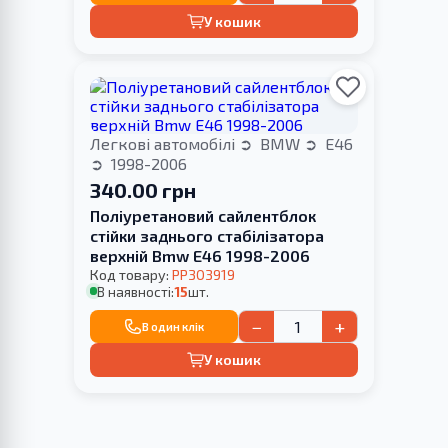
У кошик
Легкові автомобілі
BMW
E46
1998-2006
340.00 грн
Поліуретановий сайлентблок
стійки заднього стабілізатора
верхній Bmw E46 1998-2006
Код товару:
PP303919
В наявності:
15
шт.
−
+
В один клік
У кошик