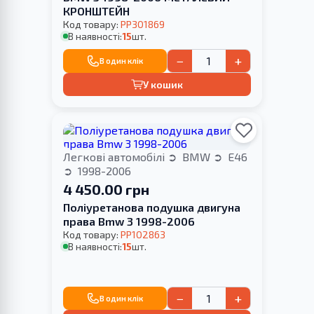
КРОНШТЕЙН
Код товару:
PP301869
В наявності:
15
шт.
−
+
В один клік
У кошик
Легкові автомобілі
BMW
E46
1998-2006
4 450.00 грн
Поліуретанова подушка двигуна
права Bmw 3 1998-2006
Код товару:
PP102863
В наявності:
15
шт.
−
+
В один клік