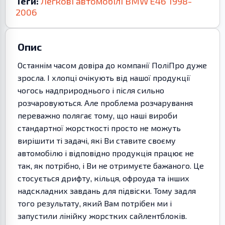
Теги:
Легкові автомобілі
BMW
E46
1998-
2006
Опис
Останнім часом довіра до компанії ПоліПро дуже
зросла. І хлопці очікують від нашої продукції
чогось надприроднього і після сильно
розчаровуються. Але проблема розчарування
переважно полягає тому, що наші вироби
стандартної жорсткості просто не можуть
вирішити ті задачі, які Ви ставите своєму
автомобілю і відповідно продукція працює не
так, як потрібно, і Ви не отримуєте бажаного. Це
стосується дрифту, кільця, офроуда та інших
надскладних завдань для підвіски. Тому задля
того результату, який Вам потрібен ми і
запустили лінійку жорстких сайлентблоків.