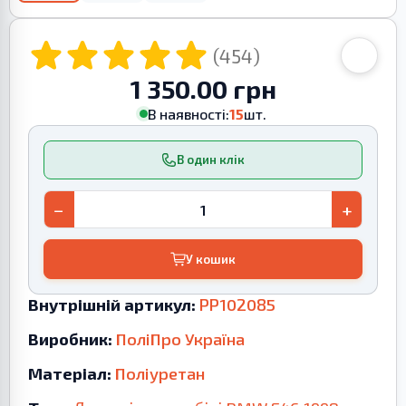
(454)
1 350.00 грн
В наявності:
15
шт.
В один клік
−
+
У кошик
Внутрішній артикул:
PP102085
Виробник:
ПоліПро Україна
Матеріал:
Поліуретан