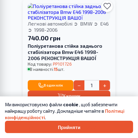
Легкові автомобілі
BMW
E46
1998-2006
740.00 грн
Поліуретанова стійка заднього
стабілізатора Bmw E46 1998-
2006 РЕКОНСТРУКЦІЯ ВАШОЇ
Код товару:
PP101726
В наявності:
15
шт.
−
+
В один клік
У кошик
Ми використовуємо файли
cookie
, щоб забезпечити
найкращу роботу сайту. Докладніше читайте в
Політиці
конфіденційності
.
Прийняти
Легкові автомобілі
BMW
E46