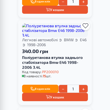
−
+
В один клік
У кошик
Легкові автомобілі
BMW
E46
1998-2006
340.00 грн
Поліуретанова втулка заднього
стабілізатора Bmw E46 1998-
2006 3.4L
Код товару:
PP200010
В наявності:
15
шт.
−
+
В один клік
У кошик