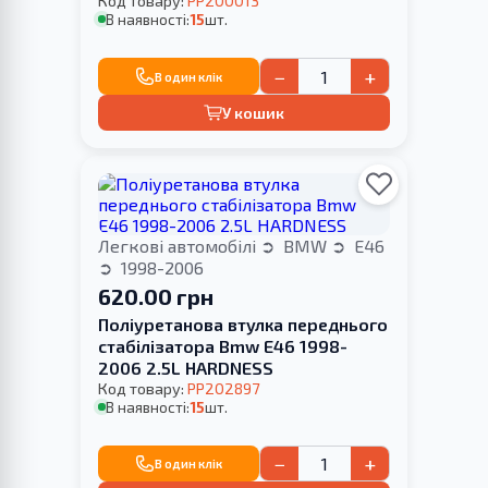
Код товару:
PP200013
В наявності:
15
шт.
−
+
В один клік
У кошик
Легкові автомобілі
BMW
E46
1998-2006
620.00 грн
Поліуретанова втулка переднього
стабілізатора Bmw E46 1998-
2006 2.5L HARDNESS
Код товару:
PP202897
В наявності:
15
шт.
−
+
В один клік