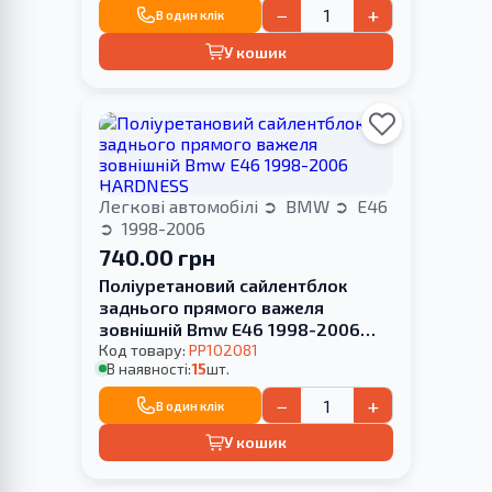
−
+
В один клік
У кошик
Легкові автомобілі
BMW
E46
1998-2006
740.00 грн
Поліуретановий сайлентблок
заднього прямого важеля
зовнішній Bmw E46 1998-2006
HARDNESS
Код товару:
PP102081
В наявності:
15
шт.
−
+
В один клік
У кошик