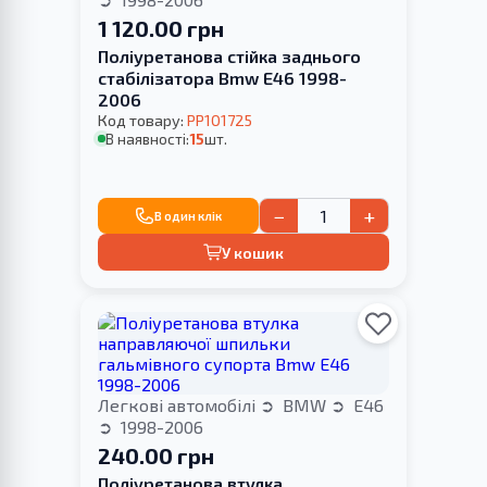
1 120.00 грн
Поліуретанова стійка заднього
стабілізатора Bmw E46 1998-
2006
Код товару:
PP101725
В наявності:
15
шт.
−
+
В один клік
У кошик
Легкові автомобілі
BMW
E46
1998-2006
240.00 грн
Поліуретанова втулка