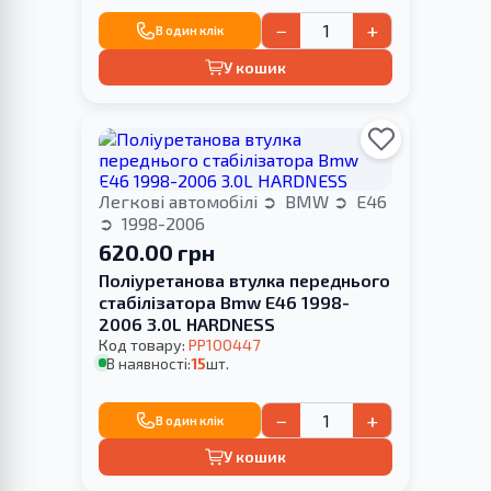
−
+
В один клік
У кошик
Легкові автомобілі
BMW
E46
1998-2006
620.00 грн
Поліуретанова втулка переднього
стабілізатора Bmw E46 1998-
2006 3.0L HARDNESS
Код товару:
PP100447
В наявності:
15
шт.
−
+
В один клік
У кошик