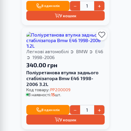
−
+
В один клік
У кошик
Легкові автомобілі
BMW
E46
1998-2006
340.00 грн
Поліуретанова втулка заднього
стабілізатора Bmw E46 1998-
2006 3.2L
Код товару:
PP200009
В наявності:
15
шт.
−
+
В один клік
У кошик