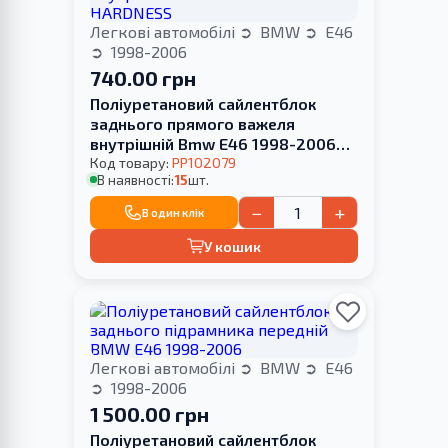
Легкові автомобілі
BMW
E46
1998-2006
740.00 грн
Поліуретановий сайлентблок
заднього прямого важеля
внутрішній Bmw E46 1998-2006
HARDNESS
Код товару:
PP102079
В наявності:
15
шт.
−
+
В один клік
У кошик
Легкові автомобілі
BMW
E46
1998-2006
1 500.00 грн
Поліуретановий cайлентблок