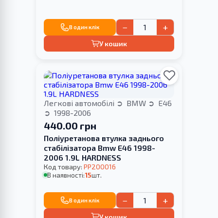
−
+
В один клік
У кошик
Легкові автомобілі
BMW
E46
1998-2006
440.00 грн
Поліуретанова втулка заднього
стабілізатора Bmw E46 1998-
2006 1.9L HARDNESS
Код товару:
PP200016
В наявності:
15
шт.
−
+
В один клік
У кошик