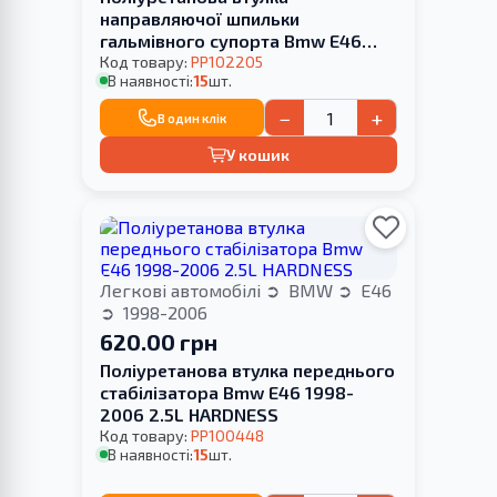
направляючої шпильки
гальмівного супорта Bmw E46
1998-2006
Код товару:
PP102205
В наявності:
15
шт.
−
+
В один клік
У кошик
Легкові автомобілі
BMW
E46
1998-2006
620.00 грн
Поліуретанова втулка переднього
стабілізатора Bmw E46 1998-
2006 2.5L HARDNESS
Код товару:
PP100448
В наявності:
15
шт.