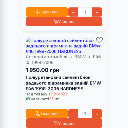
−
+
В один клік
У кошик
Легкові автомобілі
BMW
E46
1998-2006
1 950.00 грн
Поліуретановий cайлентблок
заднього підрамника задній BMW
E46 1998-2006 HARDNESS
Код товару:
PP201628
В наявності:
15
шт.
−
+
В один клік
У кошик