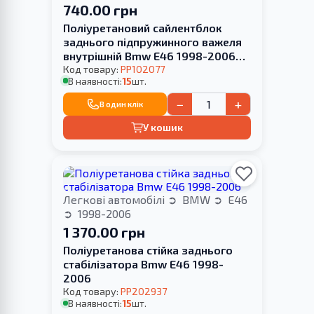
740.00 грн
Поліуретановий сайлентблок
заднього підпружинного важеля
внутрішній Bmw E46 1998-2006
HARDNESS
Код товару:
PP102077
В наявності:
15
шт.
−
+
В один клік
У кошик
Легкові автомобілі
BMW
E46
1998-2006
1 370.00 грн
Поліуретанова стійка заднього
стабілізатора Bmw E46 1998-
2006
Код товару:
PP202937
В наявності:
15
шт.