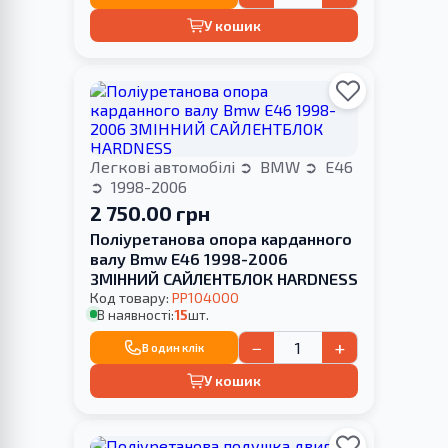
У кошик
Легкові автомобілі
BMW
E46
1998-2006
2 750.00 грн
Поліуретанова опора карданного
валу Bmw E46 1998-2006
ЗМІННИЙ САЙЛЕНТБЛОК HARDNESS
Код товару:
PP104000
В наявності:
15
шт.
−
+
В один клік
У кошик