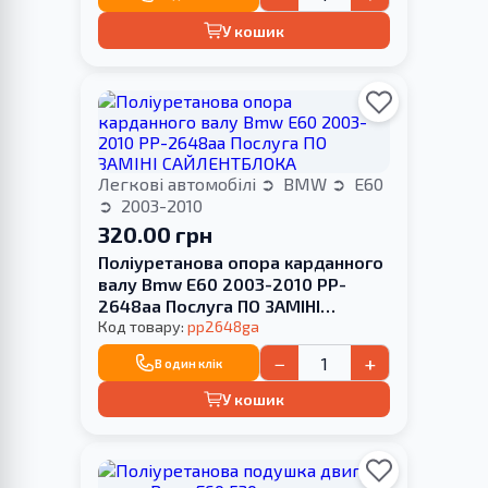
У кошик
Легкові автомобілі
BMW
E60
2003-2010
320.00 грн
Поліуретанова опора карданного
валу Bmw E60 2003-2010 PP-
2648aa Послуга ПО ЗАМІНІ
САЙЛЕНТБЛОКА
Код товару:
pp2648ga
−
+
В один клік
У кошик