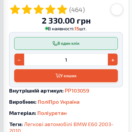
(464)
2 330.00 грн
В наявності:
15
шт.
В один клік
−
+
У кошик
Внутрішній артикул:
PP103059
Виробник:
ПоліПро Україна
Матеріал:
Поліуретан
Теги:
Легкові автомобілі
BMW
E60
2003-
2010