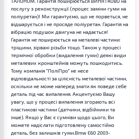
ТАЛОНОМ. Гарантія поширюється ВИНЯТКОВО на
послугу з реконструкції (процес заміни гуми на
поліуретан)! Ми гарантуємо, що не порветься, не
відшарується і не просяде поліуретан. Гарантія на
вібрацію подушок двигуна не надається!
Гарантія не поширюється на металеві частини:
тріщини, зірвані різьби тощо. Також у процесі
термічної обробки (видалення гуми) деякі види
металевих кронштейнів можуть пошкодитись.
Тому компанія "ПоліПро" не несе
відповідальності за цілісність металевої частини,
оскільки не може наперед знати як поведе себе
деталь під час випалення. Акцентуємо Вашу
увагу, що у процесі випалення згорають всі
пластикові частини (датчики, відбійники та
інше). Якщо у Вас є сумніви щодо цього, Ви
можете надіслати підготовлену самостійно
деталь, без залишків гуми.Bmw E60 2003-