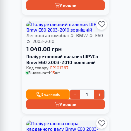
У кошик
Легкові автомобілі
BMW
E60
2003-2010
1 040.00 грн
Поліуретановий пильник ШРУСа
Bmw E60 2003-2010 зовнішній
Код товару:
PP101267
В наявності:
15
шт.
−
+
В один клік
У кошик