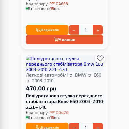
Код товару:
PP104668
В наявності:
15
шт.
−
+
В один клік
У кошик
Легкові автомобілі
BMW
E60
2003-2010
470.00 грн
Поліуретанова втулка переднього
стабілізатора Bmw E60 2003-2010
2.2L-4.4L
Код товару:
PP100426
В наявності:
15
шт.
−
+
В один клік