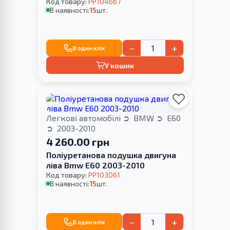
Код товару:
PP104667
В наявності:
15
шт.
−
+
В один клік
У кошик
Легкові автомобілі
BMW
E60
2003-2010
4 260.00 грн
Поліуретанова подушка двигуна
ліва Bmw E60 2003-2010
Код товару:
PP103061
В наявності:
15
шт.
−
+
В один клік