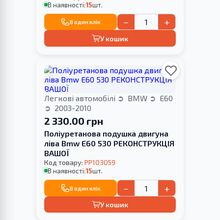
В наявності:
15
шт.
−
+
В один клік
У кошик
Легкові автомобілі
BMW
E60
2003-2010
2 330.00 грн
Поліуретанова подушка двигуна
ліва Bmw E60 530 РЕКОНСТРУКЦІЯ
ВАШОЇ
Код товару:
PP103059
В наявності:
15
шт.
−
+
В один клік
У кошик