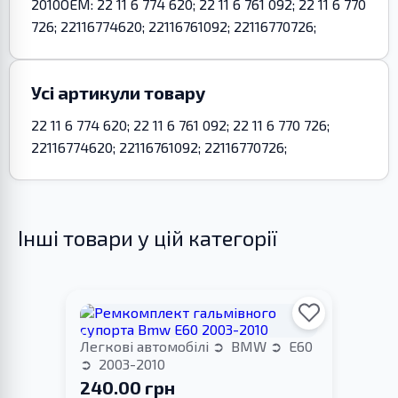
2010OEM: 22 11 6 774 620; 22 11 6 761 092; 22 11 6 770
726; 22116774620; 22116761092; 22116770726;
Усі артикули товару
22 11 6 774 620; 22 11 6 761 092; 22 11 6 770 726;
22116774620; 22116761092; 22116770726;
Інші товари у цій категорії
Легкові автомобілі
BMW
E60
2003-2010
240.00 грн