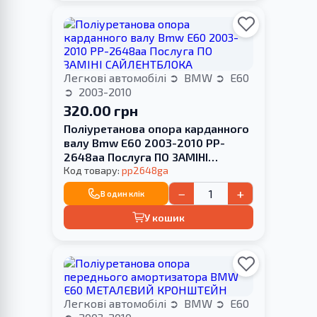
Легкові автомобілі
BMW
E60
2003-2010
320.00 грн
Поліуретанова опора карданного
валу Bmw E60 2003-2010 PP-
2648aa Послуга ПО ЗАМІНІ
САЙЛЕНТБЛОКА
Код товару:
pp2648ga
−
+
В один клік
У кошик
Легкові автомобілі
BMW
E60