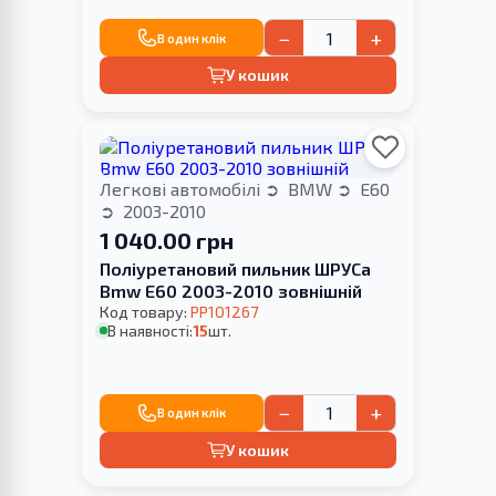
−
+
В один клік
У кошик
Легкові автомобілі
BMW
E60
2003-2010
1 040.00 грн
Поліуретановий пильник ШРУСа
Bmw E60 2003-2010 зовнішній
Код товару:
PP101267
В наявності:
15
шт.
−
+
В один клік
У кошик