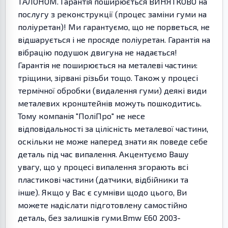
ТАЛОНОМ. Гарантія поширюється ВИНЯТКОВО на
послугу з реконструкції (процес заміни гуми на
поліуретан)! Ми гарантуємо, що не порветься, не
відшарується і не просяде поліуретан. Гарантія на
вібрацію подушок двигуна не надається!
Гарантія не поширюється на металеві частини:
тріщини, зірвані різьби тощо. Також у процесі
термічної обробки (видалення гуми) деякі види
металевих кронштейнів можуть пошкодитись.
Тому компанія "ПоліПро" не несе
відповідальності за цілісність металевої частини,
оскільки не може наперед знати як поведе себе
деталь під час випалення. Акцентуємо Вашу
увагу, що у процесі випалення згорають всі
пластикові частини (датчики, відбійники та
інше). Якщо у Вас є сумніви щодо цього, Ви
можете надіслати підготовлену самостійно
деталь, без залишків гуми.Bmw E60 2003-