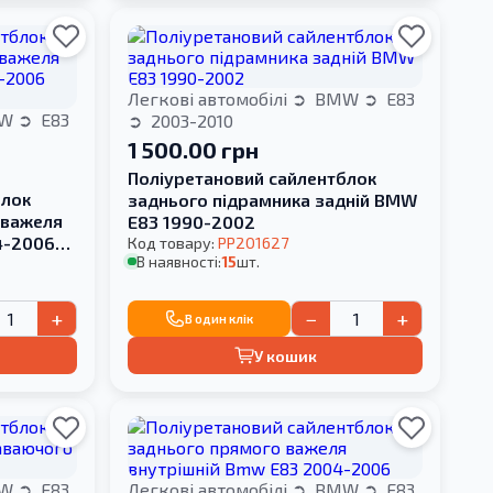
Легкові автомобілі
BMW
E83
W
E83
2003-2010
1 500.00 грн
Поліуретановий cайлентблок
блок
заднього підрамника задній BMW
 важеля
E83 1990-2002
4-2006
Код товару:
PP201627
В наявності:
15
шт.
+
−
+
В один клік
У кошик
W
E83
Легкові автомобілі
BMW
E83