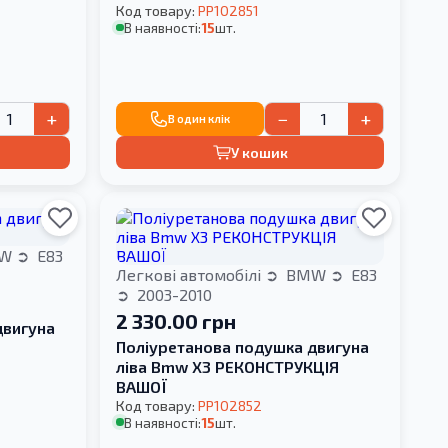
Код товару:
PP102851
В наявності:
15
шт.
+
−
+
В один клік
У кошик
W
E83
Легкові автомобілі
BMW
E83
2003-2010
2 330.00 грн
двигуна
Поліуретанова подушка двигуна
ліва Bmw X3 РЕКОНСТРУКЦІЯ
ВАШОЇ
Код товару:
PP102852
В наявності:
15
шт.