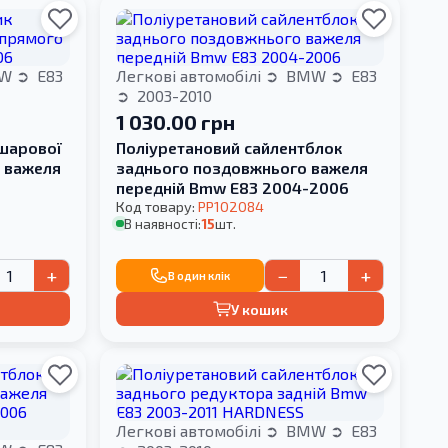
W
E83
Легкові автомобілі
BMW
E83
2003-2010
1 030.00 грн
 шарової
Поліуретановий сайлентблок
 важеля
заднього поздовжнього важеля
передній Bmw E83 2004-2006
Код товару:
PP102084
В наявності:
15
шт.
+
−
+
В один клік
У кошик
Легкові автомобілі
BMW
E83