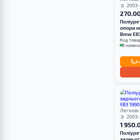
2003-
270.00
Поліуре
опори н
Bmw E8
Код това
В наявно
В 
Легкові
2003-
1 950.
Поліуре
задньог