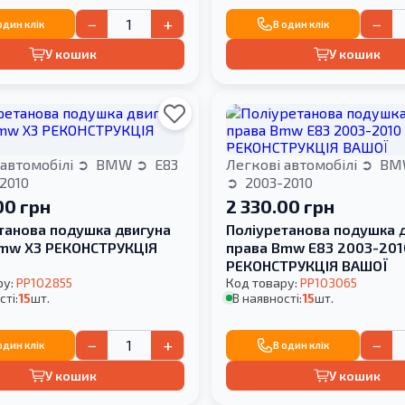
−
+
−
один клік
В один клік
У кошик
У кошик
 автомобілі
BMW
E83
Легкові автомобілі
BM
2010
2003-2010
00 грн
2 330.00 грн
танова подушка двигуна
Поліуретанова подушка 
mw X3 РЕКОНСТРУКЦІЯ
права Bmw E83 2003-201
РЕКОНСТРУКЦІЯ ВАШОЇ
ру:
PP102855
Код товару:
PP103065
сті:
15
шт.
В наявності:
15
шт.
−
+
−
один клік
В один клік
У кошик
У кошик