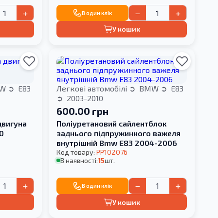
+
−
+
В один клік
У кошик
W
E83
Легкові автомобілі
BMW
E83
2003-2010
600.00 грн
двигуна
Поліуретановий сайлентблок
0
заднього підпружинного важеля
внутрішній Bmw E83 2004-2006
Код товару:
PP102076
В наявності:
15
шт.
+
−
+
В один клік
У кошик