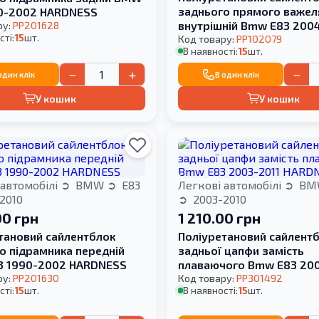
заднього прямого важел
0-2002 HARDNESS
внутрішній Bmw E83 200
ру:
PP201628
сті:
15
шт.
HARDNESS
Код товару:
PP102079
В наявності:
15
шт.
−
+
−
один клік
В один клік
У кошик
У кошик
 автомобілі
BMW
E83
Легкові автомобілі
BM
2010
2003-2010
00 грн
1 210.00 грн
тановий cайлентблок
Поліуретановий сайлент
о підрамника передній
задньої цапфи замість
3 1990-2002 HARDNESS
плаваючого Bmw E83 200
ру:
PP201630
HARDNESS
Код товару:
PP301492
сті:
15
шт.
В наявності:
15
шт.