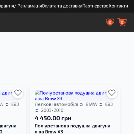
арантія/ Рекламація
Оплата та доставка
Партнерство
Контакти
0
0
W
E83
Легкові автомобілі
BMW
E83
2003-2010
4 450.00 грн
двигуна
Поліуретанова подушка двигуна
0
ліва Bmw X3