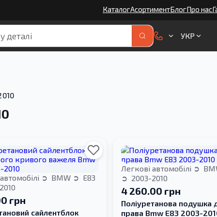
Каталог
Асортимент
Блог
Про нас
Г
УКР
2010
10
Легкові автомобілі
BM
 автомобілі
BMW
E83
2003-2010
2010
4 260.00 грн
00 грн
Поліуретанова подушка 
тановий сайлентблок
права Bmw E83 2003-201