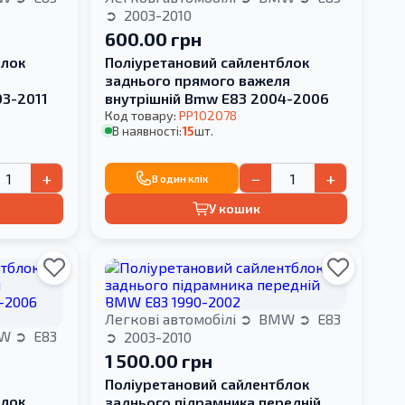
2003-2010
600.00 грн
блок
Поліуретановий сайлентблок
заднього прямого важеля
3-2011
внутрішній Bmw E83 2004-2006
Код товару:
PP102078
В наявності:
15
шт.
+
−
+
В один клік
У кошик
Легкові автомобілі
BMW
E83
W
E83
2003-2010
1 500.00 грн
Поліуретановий cайлентблок
блок
заднього підрамника передній