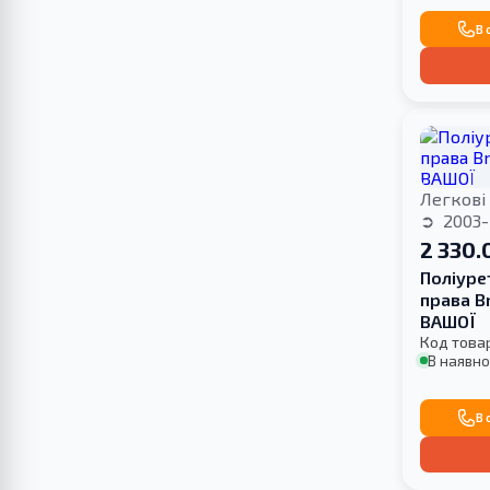
В 
Легкові
2003-
2 330.
Поліуре
права B
ВАШОЇ
Код това
В наявно
В 