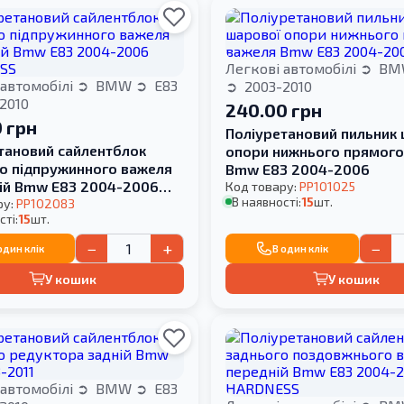
Легкові автомобілі
BM
 автомобілі
BMW
E83
2003-2010
2010
240.00 грн
 грн
Поліуретановий пильник
тановий сайлентблок
опори нижнього прямого
о підпружинного важеля
Bmw E83 2004-2006
ій Bmw E83 2004-2006
Код товару:
PP101025
В наявності:
15
шт.
SS
ру:
PP102083
сті:
15
шт.
−
+
−
один клік
В один клік
У кошик
У кошик
 автомобілі
BMW
E83