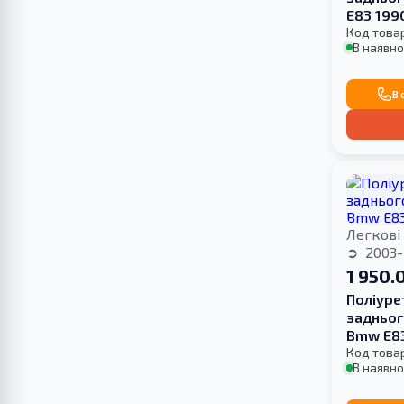
E83 199
Код това
В наявно
В 
Легкові
2003-
1 950.
Поліуре
задньог
Bmw E8
Код това
В наявно