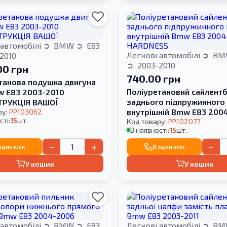
 автомобілі
BMW
E83
Легкові автомобілі
BM
2010
2003-2010
00 грн
740.00 грн
танова подушка двигуна
Поліуретановий сайлент
w E83 2003-2010
заднього підпружинного
ТРУКЦІЯ ВАШОЇ
внутрішній Bmw E83 200
ру:
PP103062
сті:
15
шт.
HARDNESS
Код товару:
PP102077
В наявності:
15
шт.
−
+
−
один клік
В один клік
У кошик
У кошик
 автомобілі
BMW
E83
Легкові автомобілі
BM