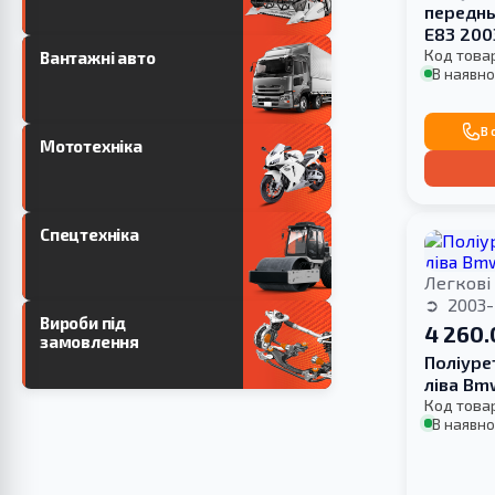
переднь
E83 200
Код това
Вантажні авто
В наявно
В 
Мототехніка
Спецтехніка
Легкові
2003-
Вироби під
4 260.
замовлення
Поліуре
ліва Bm
Код това
В наявно