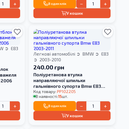
+
−
+
В один клік
У кошик
W
E83
Легкові автомобілі
BMW
E83
2003-2010
240.00 грн
блок
Поліуретанова втулка
 важеля
направляючої шпильки
-2006
гальмівного супорта Bmw E83
2003-2011
Код товару:
PP102205
В наявності:
15
шт.
+
−
+
В один клік
У кошик