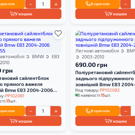
−
+
−
один клік
В один клік
У кошик
У кошик
Легкові автомобілі
BM
 автомобілі
BMW
E83
2003-2010
2010
690.00 грн
 грн
Поліуретановий сайлент
тановий сайлентблок
заднього підпружинного
о прямого важеля
зовнішній Bmw E83 2004
ій Bmw E83 2004-2006
Код товару:
PP102082
В наявності:
15
шт.
SS
ру:
PP102081
сті:
15
шт.
−
+
−
один клік
В один клік
У кошик
У кошик