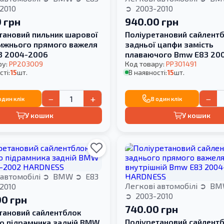
2010
2003-2010
 грн
940.00 грн
тановий пильник шарової
Поліуретановий сайлент
ижнього прямого важеля
задньої цапфи замість
3 2004-2006
плаваючого Bmw E83 200
ру:
PP203009
Код товару:
PP301491
сті:
15
шт.
В наявності:
15
шт.
−
+
−
один клік
В один клік
У кошик
У кошик
 автомобілі
BMW
E83
Легкові автомобілі
BM
2010
2003-2010
00 грн
740.00 грн
тановий cайлентблок
Поліуретановий сайлент
о підрамника задній BMW