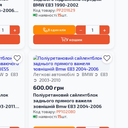
я
BMW E83 1990-2002
4-2006
Код товару:
PP201629
В наявності:
15
шт.
+
−
+
В один клік
У кошик
W
E83
Легкові автомобілі
BMW
E83
2003-2010
600.00 грн
блок
Поліуретановий сайлентблок
заднього прямого важеля
3-2011
зовнішній Bmw E83 2004-2006
Код товару:
PP102080
В наявності:
15
шт.