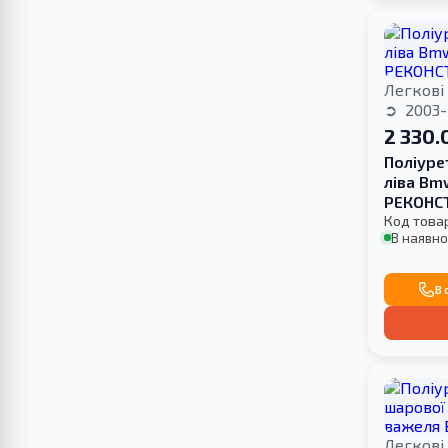
Легкові
2003-
2 330.
Поліуре
ліва Bm
РЕКОНС
Код това
В наявно
В 
Легкові