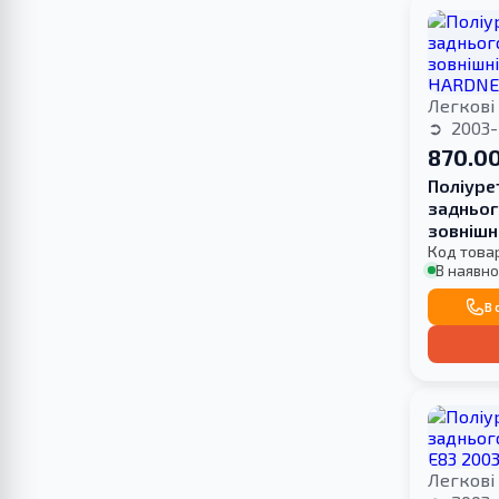
Легкові
2003-
870.00
Поліуре
задньог
зовнішн
HARDNE
Код това
В наявно
В 
Легкові