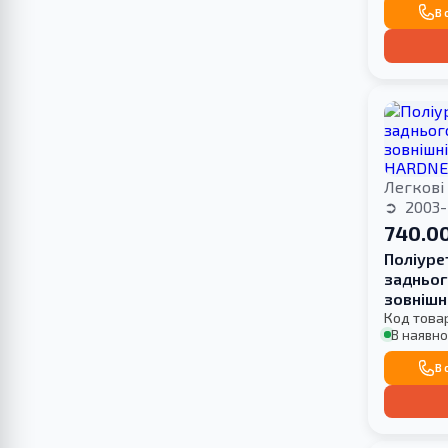
В 
Легкові
2003-
740.00
Поліуре
задньог
зовнішн
HARDNE
Код това
В наявно
В 