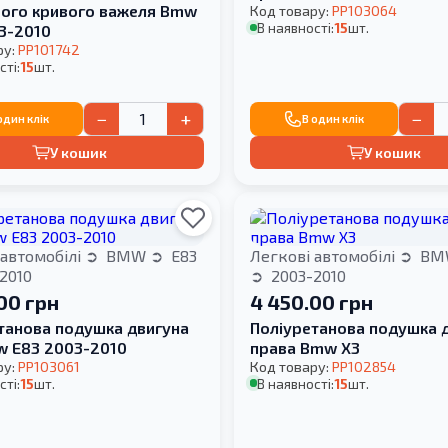
ого кривого важеля Bmw
Код товару:
PP103064
В наявності:
15
шт.
3-2010
ру:
PP101742
сті:
15
шт.
−
+
−
один клік
В один клік
У кошик
У кошик
 автомобілі
BMW
E83
Легкові автомобілі
BM
2010
2003-2010
00 грн
4 450.00 грн
танова подушка двигуна
Поліуретанова подушка 
w E83 2003-2010
права Bmw X3
ру:
PP103061
Код товару:
PP102854
сті:
15
шт.
В наявності:
15
шт.