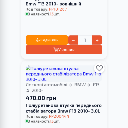
Bmw F13 2010- зовнішній
Код товару:
PP101267
В наявності:
15
шт.
−
+
В один клік
У кошик
Легкові автомобілі
BMW
F13
2010-
470.00 грн
Поліуретанова втулка переднього
стабілізатора Bmw F13 2010- 3.0L
Код товару:
PP200444
В наявності:
15
шт.