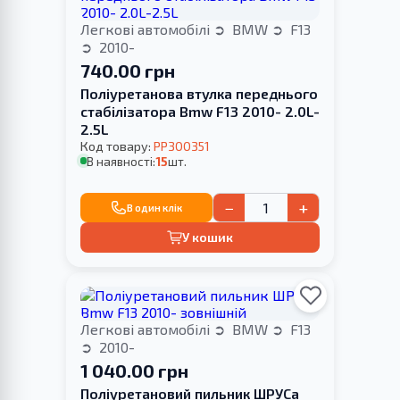
Легкові автомобілі
BMW
F13
2010-
740.00 грн
Поліуретанова втулка переднього
стабілізатора Bmw F13 2010- 2.0L-
2.5L
Код товару:
PP300351
В наявності:
15
шт.
−
+
В один клік
У кошик
Легкові автомобілі
BMW
F13
2010-
1 040.00 грн
Поліуретановий пильник ШРУСа