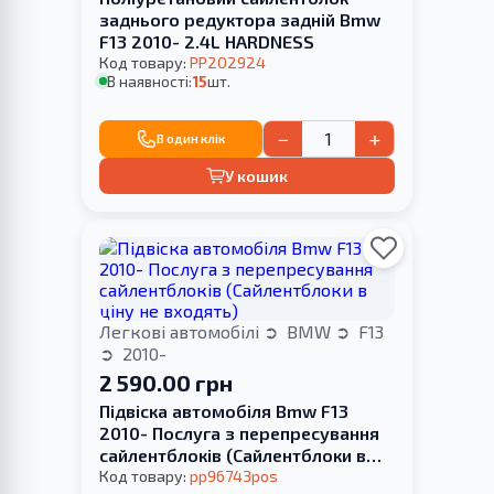
заднього редуктора задній Bmw
F13 2010- 2.4L HARDNESS
Код товару:
PP202924
В наявності:
15
шт.
−
+
В один клік
У кошик
Легкові автомобілі
BMW
F13
2010-
2 590.00 грн
Підвіска автомобіля Bmw F13
2010- Послуга з перепресування
сайлентблоків (Сайлентблоки в
ціну не входять)
Код товару:
pp96743pos