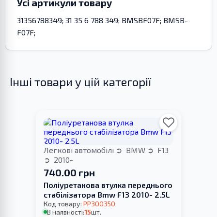
Усі артикули товару
31356788349; 31 35 6 788 349; BMSBF07F; BMSB-
F07F;
Інші товари у цій категорії
Легкові автомобілі
BMW
F13
2010-
740.00 грн
Поліуретанова втулка переднього
стабілізатора Bmw F13 2010- 2.5L
Код товару:
PP300350
В наявності:
15
шт.