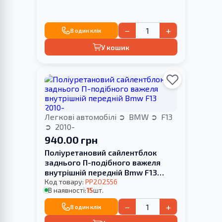
−
+
В один клік
У кошик
Легкові автомобілі
BMW
F13
2010-
940.00 грн
Поліуретановий сайлентблок
заднього П-подібного важеля
внутрішній передній Bmw F13
2010-
Код товару:
PP202556
В наявності:
15
шт.
−
+
В один клік