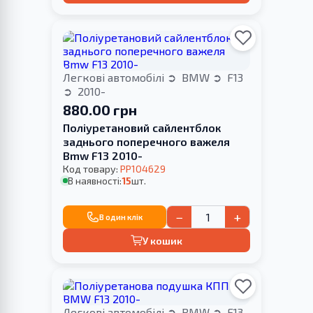
Легкові автомобілі
BMW
F13
2010-
880.00 грн
Поліуретановий сайлентблок
заднього поперечного важеля
Bmw F13 2010-
Код товару:
PP104629
В наявності:
15
шт.
−
+
В один клік
У кошик
Легкові автомобілі
BMW
F13