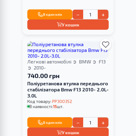
−
+
В один клік
У кошик
Легкові автомобілі
BMW
F13
2010-
740.00 грн
Поліуретанова втулка переднього
стабілізатора Bmw F13 2010- 2.0L-
3.0L
Код товару:
PP300352
В наявності:
15
шт.
−
+
В один клік
У кошик