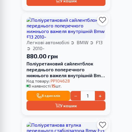
У кошик
Легкові автомобілі
BMW
F13
2010-
880.00 грн
Поліуретановий сайлентблок
переднього поперечного
нижнього важеля внутрішній Bmw
F13 2010-
Код товару:
PP104628
В наявності:
15
шт.
−
+
В один клік
У кошик