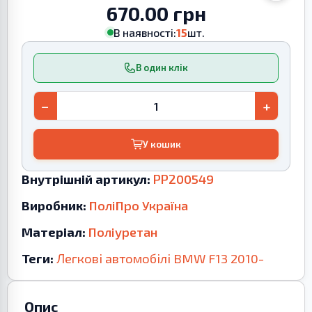
670.00 грн
В наявності:
15
шт.
В один клік
−
+
У кошик
Внутрішній артикул:
PP200549
Виробник:
ПоліПро Україна
Матеріал:
Поліуретан
Теги:
Легкові автомобілі
BMW
F13
2010-
Опис